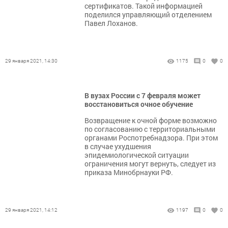
сертификатов. Такой информацией
поделился управляющий отделением
Павел Лоханов.
29 января 2021, 14:30
1175
0
0
В вузах России с 7 февраля может
восстановиться очное обучение
Возвращение к очной форме возможно
по согласованию с территориальными
органами Роспотребнадзора. При этом
в случае ухудшения
эпидемиологической ситуации
ограничения могут вернуть, следует из
приказа Минобрнауки РФ.
29 января 2021, 14:12
1197
0
0