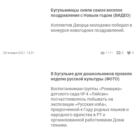
Бугульминцы сняли самое веселое
поздравление с Новым годом (ВИДЕО)
Коллектив Дворца молодежи победил в
конкурсе новогодних поздравлений.
29 января 2021, 13:01
1111
0
0
В Бугульме для дошкольников провели
неделю русской культуры (ФОТО)
Воспитанникам группы «Ромашка»
детского сада № 4 «Ляйсан»
посчастливилось побывать на
экспозиции «Русская изба»,
приуроченной к Году родных языков и
народного единства в РТ и
организованной работниками Дома
техники.