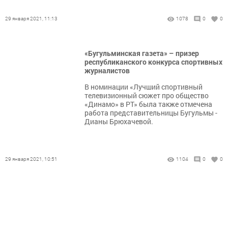
29 января 2021, 11:13
1078
0
0
«Бугульминская газета» – призер
республиканского конкурса спортивных
журналистов
В номинации «Лучший спортивный
телевизионный сюжет про общество
«Динамо» в РТ» была также отмечена
работа представительницы Бугульмы -
Дианы Брюхачевой.
29 января 2021, 10:51
1104
0
0