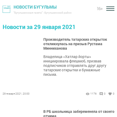
НОВОСТИ БУГУЛЬМЫ
16+
"Бугульминская газета" - Бугульминский район
Новости за 29 января 2021
Производитель татарских открыток
откликнулась на призыв Рустама
Минниханова
Владелица «Хатлар йорты»
инициировала флешмоб, призвав
подписчиков отправлять друг другу
татарские открытки и бумажные
письма.
29 января 2021, 20:00
1176
0
0
В РБ школьница забеременела от своего
отчима