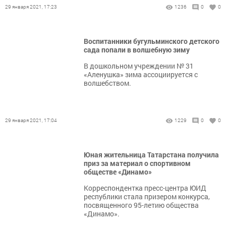
29 января 2021, 17:23
1236
0
0
Воспитанники бугульминского детского
сада попали в волшебную зиму
В дошкольном учреждении № 31
«Аленушка» зима ассоциируется с
волшебством.
29 января 2021, 17:04
1229
0
0
Юная жительница Татарстана получила
приз за материал о спортивном
обществе «Динамо»
Корреспондентка пресс-центра ЮИД
республики стала призером конкурса,
посвященного 95-летию общества
«Динамо».