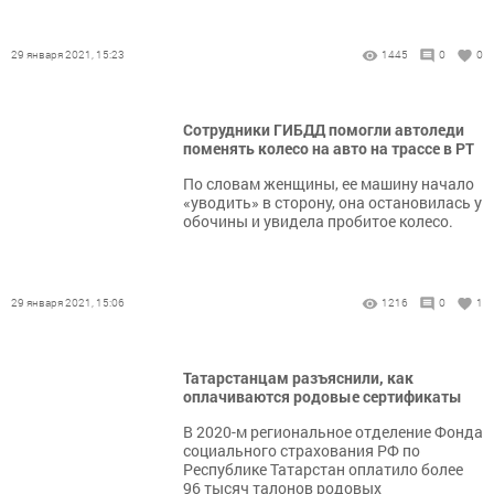
29 января 2021, 15:23
1445
0
0
Сотрудники ГИБДД помогли автоледи
поменять колесо на авто на трассе в РТ
По словам женщины, ее машину начало
«уводить» в сторону, она остановилась у
обочины и увидела пробитое колесо.
29 января 2021, 15:06
1216
0
1
Татарстанцам разъяснили, как
оплачиваются родовые сертификаты
В 2020-м региональное отделение Фонда
социального страхования РФ по
Республике Татарстан оплатило более
96 тысяч талонов родовых