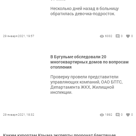
Несколько дней назад в больницу
обратилась девочка-подросток.
29 января 2021, 19:57
6332
0
0
В Бугульме обследовали 20
многоквартирных домов по вопросам
отопления
Проверку провели представители
управляющих компаний, ОАО БПТС,
Департамента ЖКХ, Жилищной
инспекции.
29 января 2021, 18:32
1892
0
0
Каким курортам Крыма эксперты пророчат блестящее