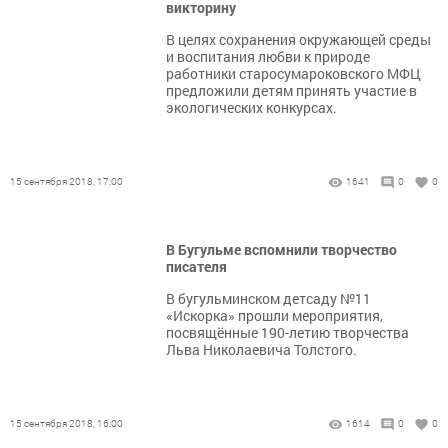
викторину
В целях сохранения окружающей среды
и воспитания любви к природе
работники старосумароковского МФЦ
предложили детям принять участие в
экологических конкурсах.
15 сентября 2018, 17:00
1641
0
0
В Бугульме вспомнили творчество
писателя
В бугульминском детсаду №11
«Искорка» прошли мероприятия,
посвящённые 190-летию творчества
Льва Николаевича Толстого.
15 сентября 2018, 16:00
1614
0
0