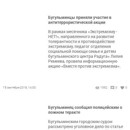
Бугульминцы приняли участие в
антитеррористической акции
В рамках месячника «Экстремизму -
НЕТ!», направленного на развитие
толерантности и противодействие
экстремизму, педагог отделения
социальной помощи семье и детям
бугульминского центра Радуга» Лилия
Ремеева, провела информационную
акцию «Вместе против экстремизма».
15 сентября 2018, 14:00
1552
0
0
Бугульминец сообщил полицейским о
ложном теракте
Бугульминским городским судом
рассмотрено уголовное дело по статье