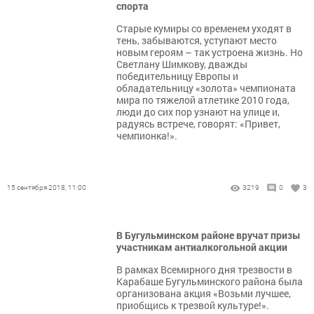
спорта
Старые кумиры со временем уходят в
тень, забываются, уступают место
новым героям – так устроена жизнь. Но
Светлану Шимкову, дважды
победительницу Европы и
обладательницу «золота» чемпионата
мира по тяжелой атлетике 2010 года,
люди до сих пор узнают на улице и,
радуясь встрече, говорят: «Привет,
чемпионка!».
15 сентября 2018, 11:00
3219
0
3
В Бугульминском районе вручат призы
участникам антиалкогольной акции
В рамках Всемирного дня трезвости в
Карабаше Бугульминского района была
организована акция «Возьми лучшее,
приобщись к трезвой культуре!».