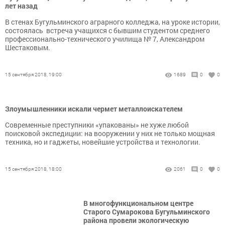
лет назад
В стенах Бугульминского аграрного колледжа, на уроке истории,
состоялась встреча учащихся с бывшим студентом среднего
профессионально-технического училища № 7, Александром
Шестаковым.
15 сентября 2018, 19:00
1689
0
0
Злоумышленники искали чермет металлоискателем
Современные преступники «упакованы» не хуже любой
поисковой экспедиции: на вооружении у них не только мощная
техника, но и гаджеты, новейшие устройства и технологии.
15 сентября 2018, 18:00
2061
0
0
В многофункциональном центре
Старого Сумарокова Бугульминского
района провели экологическую