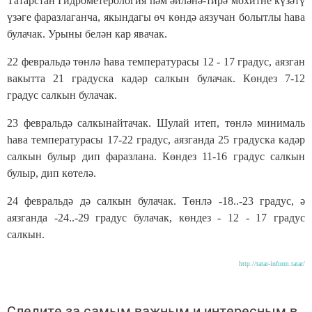
Татарстан Гидрометерология һәм әйләнә-тирә мохитне күзәтү
үзәге фаразлаганча, якындагы өч көндә аязучан болытлы һава
булачак. Урыны белән кар явачак.
22 февральдә төнлә һава температурасы 12 - 17 градус, аязган
вакытта 21 градуска кадәр салкын булачак. Көндез 7-12
градус салкын булачак.
23 февральдә салкынайтачак. Шулай итеп, төнлә минималь
һава температурасы 17-22 градус, аязганда 25 градуска кадәр
салкын булыр дип фаразлана. Көндез 11-16 градус салкын
булыр, дип көтелә.
24 февральдә дә салкын булачак. Төнлә -18..-23 градус, ә
аязганда -24..-29 градус булачак, көндез - 12 - 17 градус
салкын.
http://tatar-inform.tatar/
Следите за самым важным и интересным в