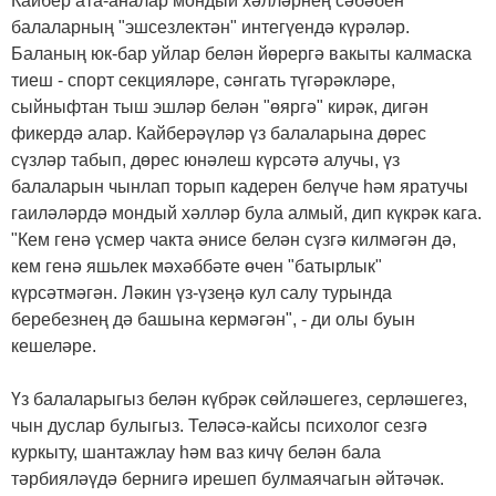
Кайбер ата-аналар мондый хәлләрнең сәбәбен
балаларның "эшсезлектән" интегүендә күрәләр.
Баланың юк-бар уйлар белән йөрергә вакыты калмаска
тиеш - спорт секцияләре, сәнгать түгәрәкләре,
сыйныфтан тыш эшләр белән "өяргә" кирәк, дигән
фикердә алар. Кайберәүләр үз балаларына дөрес
сүзләр табып, дөрес юнәлеш күрсәтә алучы, үз
балаларын чынлап торып кадерен белүче һәм яратучы
гаиләләрдә мондый хәлләр була алмый, дип күкрәк кага.
"Кем генә үсмер чакта әнисе белән сүзгә килмәгән дә,
кем генә яшьлек мәхәббәте өчен "батырлык"
күрсәтмәгән. Ләкин үз-үзеңә кул салу турында
беребезнең дә башына кермәгән", - ди олы буын
кешеләре.
Үз балаларыгыз белән күбрәк сөйләшегез, серләшегез,
чын дуслар булыгыз. Теләсә-кайсы психолог сезгә
куркыту, шантажлау һәм ваз кичү белән бала
тәрбияләүдә бернигә ирешеп булмаячагын әйтәчәк.