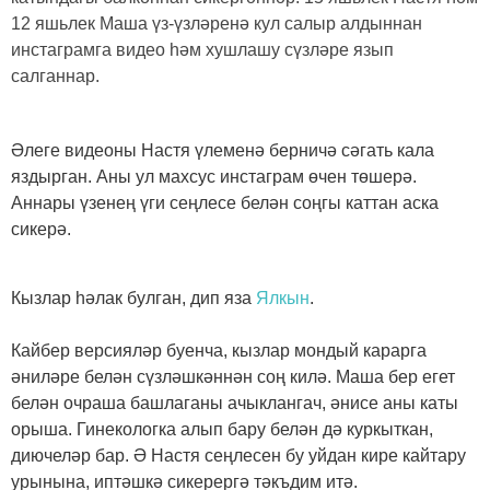
12 яшьлек Маша үз-үзләренә кул салыр алдыннан
инстаграмга видео һәм хушлашу сүзләре язып
салганнар.
Әлеге видеоны Настя үлеменә берничә сәгать кала
яздырган. Аны ул махсус инстаграм өчен төшерә.
Аннары үзенең үги сеңлесе белән соңгы каттан аска
сикерә.
Кызлар һәлак булган, дип яза
Ялкын
.
Кайбер версияләр буенча, кызлар мондый карарга
әниләре белән сүзләшкәннән соң килә. Маша бер егет
белән очраша башлаганы ачыклангач, әнисе аны каты
орыша. Гинекологка алып бару белән дә куркыткан,
диючеләр бар. Ә Настя сеңлесен бу уйдан кире кайтару
урынына, иптәшкә сикерергә тәкъдим итә.