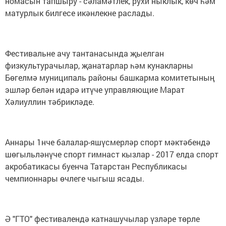
номасын тапшыру - сәламәтлек, рухи ныклык, көч һәм
матурлык билгесе икәнлекне раслады.
Фестивальне ачу тантанасында җыелган
физкультурачылар, җанатарлар һәм кунакларны
Бөгелмә муниципаль районы башкарма комитетының
эшләр белән идарә итүче управляющие Марат
Хәлиуллин тәбрикләде.
Аннары 1нче балалар-яшүсмерләр спорт мәктәбендә
шөгыльләнүче спорт гимнаст кызлар - 2017 елда спорт
акробатикасы буенча Татарстан Республикасы
чемпионнары өчлеге чыгыш ясады.
Ә "ГТО" фестивалендә катнашучылар үзләре төрле