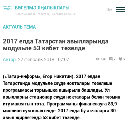
БӨГЕЛМӘ ЯҢАЛЫКЛАРЫ
16+
"Бөгелмә авазы" газетасы - Бөгелмә районы
АКТУАЛЬ ТЕМА
2017 елда Татарстан авылларында
модульле 53 кибет төзелде
Автор,
22 февраль 2018 - 07:07
748
0
0
(«Татар-информ», Егор Никитин). 2017 елдан
Татарстанда модульле сәүдә нокталары төзелеше
программасы тормышка ашырыла башлады. Ул
авылларны стационар сәүдә нокталары белән тәэмин
итү максатын тота. Программаны финанслауга 83,9
миллион сум юнәлтелде. 2017 елда бу акчаларга 30
авыл җирлегендә 53 кибет төзелде.