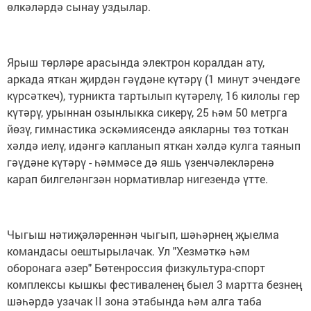
өлкәләрдә сынау уздылар.
Ярыш төрләре арасында электрон коралдан ату,
аркада яткан җирдән гәүдәне күтәрү (1 минут эчендәге
күрсәткеч), турникта тартылып күтәрелү, 16 килолы гер
күтәрү, урыннан озынлыкка сикерү, 25 һәм 50 метрга
йөзү, гимнастика эскәмиясендә аякларны төз тоткан
хәлдә иелү, идәнгә капланып яткан хәлдә кулга таянып
гәүдәне күтәрү - һәммәсе дә яшь үзенчәлекләренә
карап билгеләнгзән нормативлар нигезендә үтте.
Чыгыш нәтиҗәләреннән чыгып, шәһәрнең җыелма
командасы оештырылачак. Ул "Хезмәткә һәм
оборонага әзер" Бөтенроссия физкультура-спорт
комплексы кышкы фестиваленең быел 3 мартта безнең
шәһәрдә узачак II зона этабында һәм алга таба