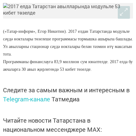
(«Татар-информ», Егор Никитин). 2017 елдан Татарстанда модульле
сәүдә нокталары төзелеше программасы тормышка ашырыла башлады.
Ул авылларны стационар сәүдә нокталары белән тәэмин итү максатын
тота.
Программаны финанслауга 83,9 миллион сум юнәлтелде. 2017 елда бу
акчаларга 30 авыл җирлегендә 53 кибет төзелде.
Следите за самым важным и интересным в
Telegram-канале
Татмедиа
Читайте новости Татарстана в
национальном мессенджере MАХ: