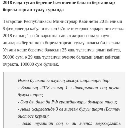
2018 елда туган беренче һәм өченче балага бертапкыр
бирелә торган түләү турында
Татарстан Республикасы Министрлар Кабинеты 2018 елның
9 февралендә кабул ителгән 67нче номерлы карары нигезендә
2018 елның 1 гыйнварыннан авыл җирлегендә яшәүче
әниләргә бер тапкыр бирелә торган түләү акчасы билгеләнә.
Ул әни кеше беренче баласын 25 яшь тулганчы алып кайтса,
50000 сум, ә 29 яшь тулганчы өченче баласын алып кайткан
очракта, 100000 сум булачак.
Әмма бу акчаны алуның махсус шартлары бар:
- Баланың 2018 елның 1 гыйнварыннан соң туган
булуы шарт;
- Әни дә, бала да РФ гражданнары булырга тиеш;
- Авыл җирлегендә 3 ел яшәгән булуы шарт (Балтач
бистәсе керми);
- Бала туганнан соң 6 ай эчендә мөрәҗәгать