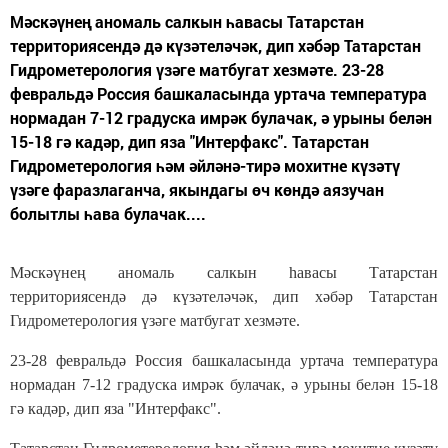
Мәскәүнең аномаль салкын һавасы Татарстан
территориясендә дә күзәтеләчәк, дип хәбәр Татарстан
Гидрометерология үзәге матбугат хезмәте. 23-28
февральдә Россия башкаласында уртача температура
нормадан 7-12 градуска имрәк булачак, ә урыны белән
15-18 гә кадәр, дип яза "Интерфакс". Татарстан
Гидрометерология һәм әйләнә-тирә мохитне күзәтү
үзәге фаразлаганча, якындагы өч көндә аязучан
болытлы һава булачак....
Мәскәүнең аномаль салкын һавасы Татарстан
территориясендә дә күзәтеләчәк, дип хәбәр Татарстан
Гидрометерология үзәге матбугат хезмәте.
23-28 февральдә Россия башкаласында уртача температура
нормадан 7-12 градуска имрәк булачак, ә урыны белән 15-18
гә кадәр, дип яза "Интерфакс".