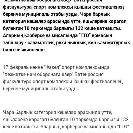
физкультура-спорт комплексы кышкы фестиваленең
беренче муниципаль этабы узды. Чара барлык
категория кешеләр арасында үтте, яшьләренә карагап
бүленгән 10 төркемдә барлыгы 132 кеше катнашты.
Аларның һәрберсе үз мисалында "ГТО" номасын
тапшыру - сәламәтлек, рухи ныклык, көч һәм матурлык
билгесе икәнлекне...
17 февраль көнне "Факел" спорт комплексында
"Хезмәткә һәм оборонага әзер" Бөтенроссия
физкультура-спорт комплексы кышкы фестиваленең
беренче муниципаль этабы узды.
Чара барлык категория кешеләр арасында үтте,
яшьләренә карагап бүленгән 10 төркемдә барлыгы 132
кеше катнашты. Аларның һәрберсе үз мисалында "ГТО"