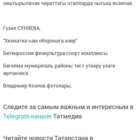
оештырылачак чираттагы этапларда чыгыш ясаячак.
Гүзәл СУНЯЕВА,
"Хезмәткә һәм оборонага әзер"
Бөтенроссия физкультура-спорт комплексы
Бөгелмә муниципаль районы тест үткәрү үзәге
җитәкчесе.
Владимир Козлов фотолары.
Следите за самым важным и интересным в
Telegram-канале
Татмедиа
Читайте новости Татарстана в