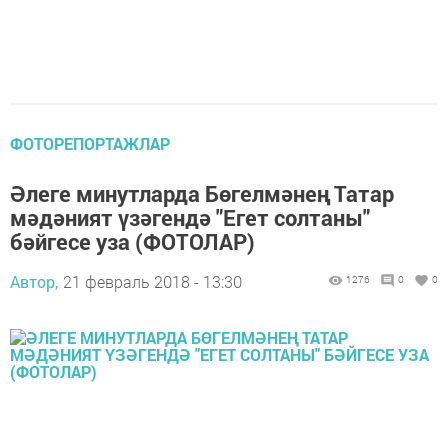
ФОТОРЕПОРТАЖЛАР
Әлеге минутларда Бөгелмәнең Татар
мәдәният үзәгендә "Егет солтаны"
бәйгесе уза (ФОТОЛАР)
Автор,
21 февраль 2018 - 13:30
1276
0
0