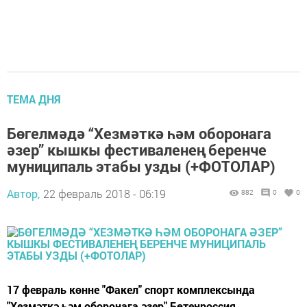
ТЕМА ДНЯ
Бөгелмәдә “Хезмәткә һәм оборонага
әзер” кышкы фестиваленең беренче
муниципаль этабы узды (+ФОТОЛАР)
Автор,
22 февраль 2018 - 06:19
882
0
0
17 февраль көнне "Факел" спорт комплексында
"Хезмәткә һәм оборонага әзер" Бөтенроссия