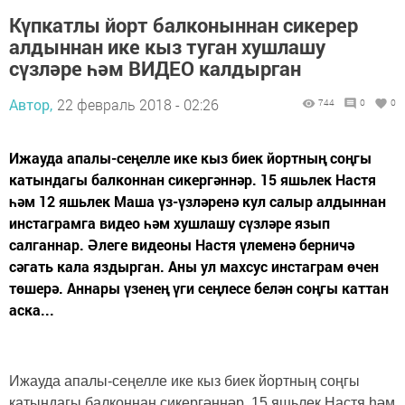
Күпкатлы йорт балконыннан сикерер
алдыннан ике кыз туган хушлашу
сүзләре һәм ВИДЕО калдырган
Автор,
22 февраль 2018 - 02:26
744
0
0
Ижауда апалы-сеңелле ике кыз биек йортның соңгы
катындагы балконнан сикергәннәр. 15 яшьлек Настя
һәм 12 яшьлек Маша үз-үзләренә кул салыр алдыннан
инстаграмга видео һәм хушлашу сүзләре язып
салганнар. Әлеге видеоны Настя үлеменә берничә
сәгать кала яздырган. Аны ул махсус инстаграм өчен
төшерә. Аннары үзенең үги сеңлесе белән соңгы каттан
аска...
Ижауда апалы-сеңелле ике кыз биек йортның соңгы
катындагы балконнан сикергәннәр. 15 яшьлек Настя һәм