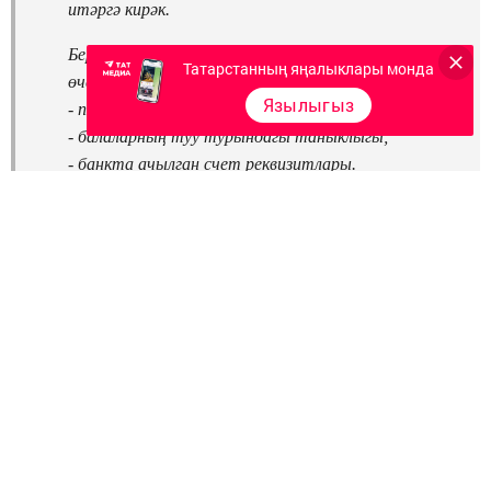
итәргә кирәк.
Бер тапкыр бирелә торган түләү акчасын билгеләү
Татарстанның яңалыклары монда
өчен түбәндәге документлар тапшырыла:
Язылыгыз
- паспорт;
- балаларның туу турындагы таныклыгы;
- банкта ачылган счет реквизитлары.
Мөрәҗәгать итү өчен телефоннар:
2-57-94; 2-41-37; 2-41-93
.
Әлеге түләүне алу өчен республика матди ярдәм үзәгенең
Балтач бүлекчәсенә мөрәҗәгать итәргә кирәк.
baltaci.ru
Следите за самым важным и интересным в
Telegram-канале
Татмедиа