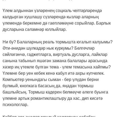
Үлем алдыннан үзләренең социаль челтәрләрендә
калдырган хушлашу сүзләрендә кызлар аларның
үлемендә беркемне дә гаепләмәүне сорыйлар. Барлык
дусларына сәламнәр юллыйлар.
Ни бу? Балаларның реаль тормышта югалып калуымы?
Әти-әнидән шулкадәр нык куркумы? Белгечләр
сөйләгәнчә, гаджетларга, виртуаль дусларга, лайклар
санына табынып яшәгән замана балалары арасында
хәзер иң үтемле булган тема - үлем темасына хайпмы?
Үлемне бер уен кебек кенә кабул итә ахры күпчелек.
Компьютер уенындагы сыман - бер үлүдән берни
булмый, кнопкага басасың да, яңадан тормыш
башлыйсың. Тормыш кадерен белмәүче әлеге буынга
үлемне артык романтиклаштыру да хас, дип кисәтә
психологлар.