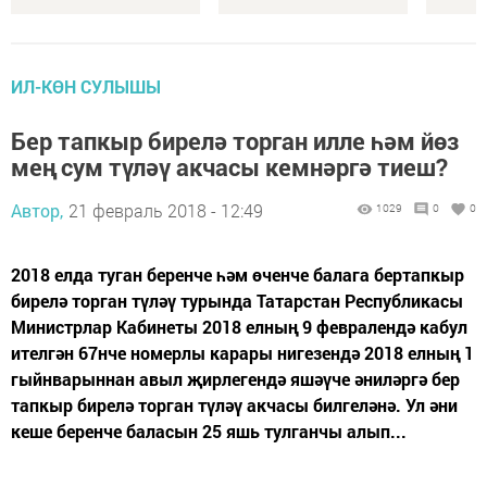
ИЛ-КӨН СУЛЫШЫ
Бер тапкыр бирелә торган илле һәм йөз
мең сум түләү акчасы кемнәргә тиеш?
Автор,
21 февраль 2018 - 12:49
1029
0
0
2018 елда туган беренче һәм өченче балага бертапкыр
бирелә торган түләү турында Татарстан Республикасы
Министрлар Кабинеты 2018 елның 9 февралендә кабул
ителгән 67нче номерлы карары нигезендә 2018 елның 1
гыйнварыннан авыл җирлегендә яшәүче әниләргә бер
тапкыр бирелә торган түләү акчасы билгеләнә. Ул әни
кеше беренче баласын 25 яшь тулганчы алып...