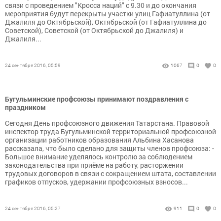
связи с проведением "Кросса наций" с 9.30 и до окончания
мероприятия будут перекрыты участки улиц Гафиатуллина (от
Джалиля до Октябрьской), Октябрьской (от Гафиатуллина до
Советской), Советской (от Октябрьской до Джалиля) и
Джалиля...
24 сентября 2016, 05:59
1067
0
0
Бугульминские профсоюзы принимают поздравления с
праздником
Сегодня День профсоюзного движения Татарстана. Правовой
инспектор труда Бугульминской территориальной профсоюзной
организации работников образования Альбина Хасанова
рассказала, что было сделано для защиты членов профсоюза: -
Большое внимание уделялось контролю за соблюдением
законодательства при приёме на работу, расторжении
трудовых договоров в связи с сокращением штата, составлении
графиков отпусков, удержании профсоюзных взносов...
24 сентября 2016, 05:27
911
0
0