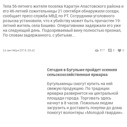
Тела 56-летнего жителя поселка Каратун Апастовского района и
его 46-летней сожительницы 21 сентября обнаружили соседи,
сообщает пресс-служба МВД по РТ. Сотрудники уголовного
розыска установили, что к убийству может быть причастен 19-
летний житель села Бишево. Оперативники задержали его уже
на следующий день. Подозреваемый вину полностью признал,
По словам задержанного, с убитыми...
24 сентября 2016, 03:42
517
0
0
Сегодня в Бугульме пройдет осенняя
сельскохозяйственная ярмарка
Бугульминцы смогут купить на ней
свежую продукцию. По традиции
ярмарка развернется на центральной
площади города. Торговать здесь
начнут в 8 часов. Пожилым людям
загрузить и доставить покупки до дома
помогут волонтеры «Молодой гвардии».