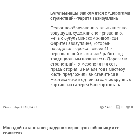
Бугульминцы знакомятся с «Дорогами
странствий» Фарита Газизуллина
Геолог по образованию, альпинист по
зову души, художник по призванию.
Речь о бугульминском живописце
Фарите Газизуллине, который
порадовал горожан своей 41-й
персональной выставкой работ под
традиционным названием «Дорогами
странствий». У мероприятия есть
предыстория. В начале года мастеру
кисти предложили выставиться в
Нефтекамске в одной из самых крупных
картинных галерей Башкортостана...
24 сентября 2016, 04:29
1467
0
0
Молодой татарстанец задушил взрослую любовницу и ее
сожителя