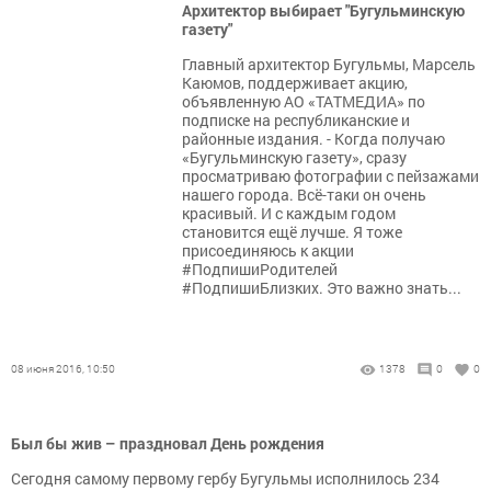
Архитектор выбирает "Бугульминскую
газету"
Главный архитектор Бугульмы, Марсель
Каюмов, поддерживает акцию,
объявленную АО «ТАТМЕДИА» по
подписке на республиканские и
районные издания. - Когда получаю
«Бугульминскую газету», сразу
просматриваю фотографии с пейзажами
нашего города. Всё-таки он очень
красивый. И с каждым годом
становится ещё лучше. Я тоже
присоединяюсь к акции
#ПодпишиРодителей
#ПодпишиБлизких. Это важно знать...
08 июня 2016, 10:50
1378
0
0
Был бы жив – праздновал День рождения
Сегодня самому первому гербу Бугульмы исполнилось 234