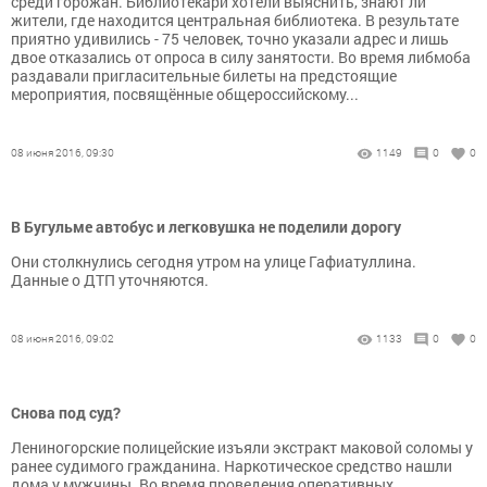
среди горожан. Библиотекари хотели выяснить, знают ли
жители, где находится центральная библиотека. В результате
приятно удивились - 75 человек, точно указали адрес и лишь
двое отказались от опроса в силу занятости. Во время либмоба
раздавали пригласительные билеты на предстоящие
мероприятия, посвящённые общероссийскому...
08 июня 2016, 09:30
1149
0
0
В Бугульме автобус и легковушка не поделили дорогу
Они столкнулись сегодня утром на улице Гафиатуллина.
Данные о ДТП уточняются.
08 июня 2016, 09:02
1133
0
0
Снова под суд?
Лениногорские полицейские изъяли экстракт маковой соломы у
ранее судимого гражданина. Наркотическое средство нашли
дома у мужчины. Во время проведения оперативных