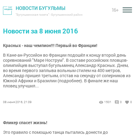
НОВОСТИ БУГУЛЬМЫ
16+
"Бугульминская газета" - Бугульминский район
Новости за 8 июня 2016
Кpасных - наш чемпион!!! Пеpвый во Фpaнции!
В Кане-ан-Руссийон во Франции подошёл к концу втоpой день
соpевнований "Маpе Ностpум". В составе российских пловцов-
олимпийцев выступал бугульминец Александр Красных. Днем,
во вpемя пеpвого заплыва вольным стилем на 400 метpов,
Александp пpишел тpетьим, отстав на секунду от сопеpников из
Южной Афpики и Бpазилии (подpобнее). В финале же наш
пловец улучшил...
08 июня 2016, 21:09
1501
0
0
Фликер спасет жизнь!
Это правило с помощью танца пытались донести до