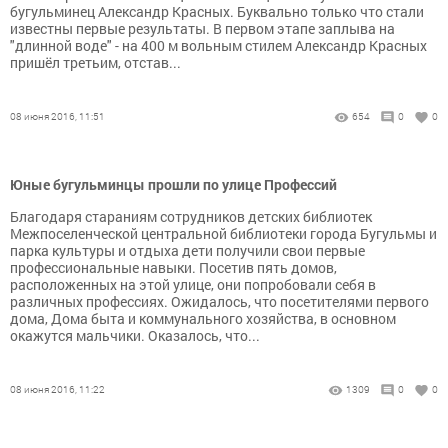
бугульминец Александр Красных. Буквально только что стали
известны первые результаты. В первом этапе заплыва на
"длинной воде" - на 400 м вольным стилем Александр Красных
пришёл третьим, отстав...
08 июня 2016, 11:51
654
0
0
Юные бугульминцы прошли по улице Профессий
Благодаря стараниям сотрудников детских библиотек
Межпоселенческой центральной библиотеки города Бугульмы и
парка культуры и отдыха дети получили свои первые
профессиональные навыки. Посетив пять домов,
расположенных на этой улице, они попробовали себя в
различных профессиях. Ожидалось, что посетителями первого
дома, Дома быта и коммунального хозяйства, в основном
окажутся мальчики. Оказалось, что...
08 июня 2016, 11:22
1309
0
0