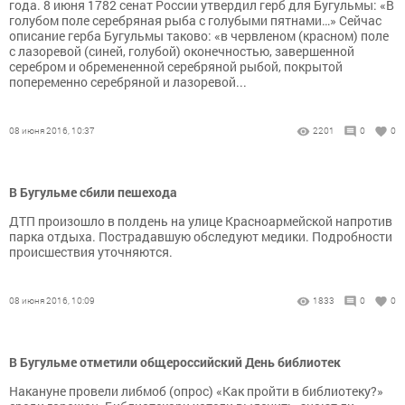
года. 8 июня 1782 сенат России утвердил герб для Бугульмы: «В
голубом поле серебряная рыба с голубыми пятнами…» Сейчас
описание герба Бугульмы таково: «в червленом (красном) поле
с лазоревой (синей, голубой) оконечностью, завершенной
серебром и обремененной серебряной рыбой, покрытой
попеременно серебряной и лазоревой...
08 июня 2016, 10:37
2201
0
0
В Бугульме сбили пешехода
ДТП произошло в полдень на улице Красноармейской напротив
парка отдыха. Пострадавшую обследуют медики. Подробности
происшествия уточняются.
08 июня 2016, 10:09
1833
0
0
В Бугульме отметили общероссийский День библиотек
Накануне провели либмоб (опрос) «Как пройти в библиотеку?»