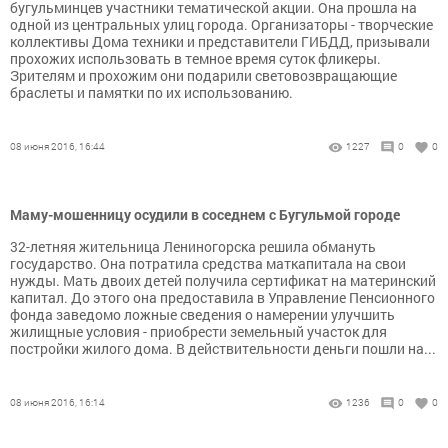
бугульминцев участники тематической акции. Она прошла на
одной из центральных улиц города. Организаторы - творческие
коллективы Дома техники и представители ГИБДД, призывали
прохожих использовать в темное время суток фликеры.
Зрителям и прохожим они подарили световозвращающие
браслеты и памятки по их использованию.
08 июня 2016, 16:44
1227
0
0
Маму-мошенницу осудили в соседнем с Бугульмой городе
32-летняя жительница Лениногорска решила обмануть
государство. Она потратила средства маткапитала на свои
нужды. Мать двоих детей получила сертификат на материнский
капитал. До этого она предоставила в Управление Пенсионного
фонда заведомо ложные сведения о намерении улучшить
жилищные условия - приобрести земельный участок для
постройки жилого дома. В действительности деньги пошли на...
08 июня 2016, 16:14
1236
0
0