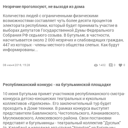
Незрячие проголосуют, не выходя из дома
Количество людей с ограниченными физическими
возможностями составляет чуть более десяти процентов
электората республики, который будет принимать участие в
выборах депутатов Государственной Думы Федерального
Собрания РФ седьмого созыва. В Бугульме, в частности,
насчитывается около 2 000 незрячих и слабовидящих граждан,
447 из которых - члены местного общества слепых. Как будут
информированы...
08 июня 2016, 15:28
1402
0
0
Республиканский конкурс - на бугульминской площадке
10 июня Бугульма примет участников республиканского смотра-
конкурса детско-юношеских театральных и кукольных
коллективов «Иделкэем». Его заключительный тур будет
проходить в Доме техники. В рамках конкурса выступят
представители Бавлинского, Чистопольского, Азнакаевского,
Муслюмовского, Алексеевского района. Свои постановки
представят и бугульминцы - театральный коллектив "Дуслык"
(п. Карабаш) и народная арт-студия "Nonstop" из Бугульмы.