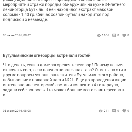
мероприятий стражи порядка обнаружили на кухне 34-летнего
лениногорца бутыль. В ней находился экстракт маковой
соломы - 1,43 гр. Сейчас хозяин бутыли находится под
подпиской о невыезде.
08 июня 2016, 08:42
1104
0
0
Бугульминские огнеборцы встречали гостей
Что делать, если в доме загорелся телевизор? Почему нельзя
включать свет, если почувствовал запах газа? Ответы на эти и
другие вопросы узнали юные жители Бугульминского района,
побывавшие в пожарной части №21. Еще до проведения акции
инженерно-инспекторский состав и коллектив 4-го караула,
задали себе вопрос: «Что может больше всего заинтересовать
и...
08 июня 2016, 08:08
941
0
0