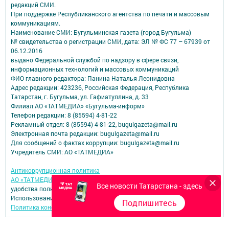
редакций СМИ.
При поддержке Республиканского агентства по печати и массовым
коммуникациям.
Наименование СМИ: Бугульминская газета (город Бугульма)
№ свидетельства о регистрации СМИ, дата: ЭЛ № ФС 77 – 67939 от
06.12.2016
выдано Федеральной службой по надзору в сфере связи,
информационных технологий и массовых коммуникаций
ФИО главного редактора: Панина Наталья Леонидовна
Адрес редакции: 423236, Российская Федерация, Республика
Татарстан, г. Бугульма, ул. Гафиатуллина, д. 33
Филиал АО «ТАТМЕДИА» «Бугульма-информ»
Телефон редакции: 8 (85594) 4-81-22
Рекламный отдел: 8 (85594) 4-81-22, bugulgazeta@mail.ru
Электронная почта редакции: bugulgazeta@mail.ru
Для сообщений о фактах коррупции: bugulgazeta@mail.ru
Учредитель СМИ: АО «ТАТМЕДИА»
Антикоррупционная политика
АО «ТАТМЕДИА» использует «cookie»
для персонализации сервисов и
Все новости Татарстана - здесь
удобства пользователей сайтом.
Использование «cookie» можно отменить в настройках браузера.
Подпишитесь
Политика конфиденциальности