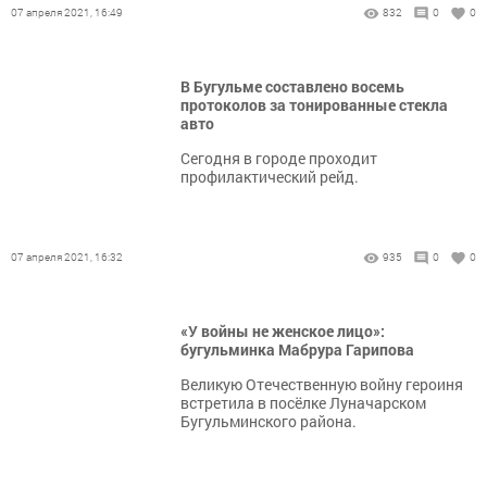
07 апреля 2021, 16:49
832
0
0
В Бугульме составлено восемь
протоколов за тонированные стекла
авто
Сегодня в городе проходит
профилактический рейд.
07 апреля 2021, 16:32
935
0
0
«У войны не женское лицо»:
бугульминка Мабрура Гарипова
Великую Отечественную войну героиня
встретила в посёлке Луначарском
Бугульминского района.