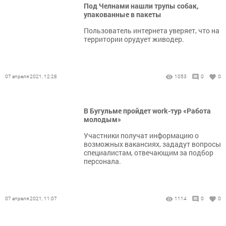
Под Челнами нашли трупы собак,
упакованные в пакеты
Пользователь интернета уверяет, что на
территории орудует живодер.
07 апреля 2021, 12:28
1053
0
0
В Бугульме пройдет work-тур «Работа
молодым»
Участники получат информацию о
возможных вакансиях, зададут вопросы
специалистам, отвечающим за подбор
персонала.
07 апреля 2021, 11:07
1114
0
0