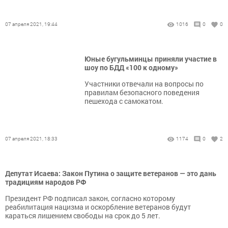
07 апреля 2021, 19:44
1016
0
0
Юные бугульминцы приняли участие в
шоу по БДД «100 к одному»
Участники отвечали на вопросы по
правилам безопасного поведения
пешехода с самокатом.
07 апреля 2021, 18:33
1174
0
2
Депутат Исаева: Закон Путина о защите ветеранов — это дань
традициям народов РФ
Президент РФ подписал закон, согласно которому
реабилитация нацизма и оскорбление ветеранов будут
караться лишением свободы на срок до 5 лет.