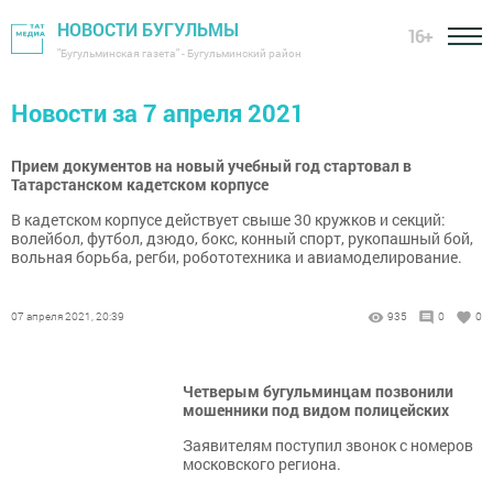
НОВОСТИ БУГУЛЬМЫ
16+
"Бугульминская газета" - Бугульминский район
Новости за 7 апреля 2021
Прием документов на новый учебный год стартовал в
Татарстанском кадетском корпусе
В кадетском корпусе действует свыше 30 кружков и секций:
волейбол, футбол, дзюдо, бокс, конный спорт, рукопашный бой,
вольная борьба, регби, робототехника и авиамоделирование.
07 апреля 2021, 20:39
935
0
0
Четверым бугульминцам позвонили
мошенники под видом полицейских
Заявителям поступил звонок с номеров
московского региона.