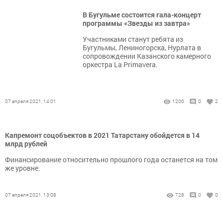
В Бугульме состоится гала-концерт
программы «Звезды из завтра»
Участниками станут ребята из
Бугульмы, Лениногорска, Нурлата в
сопровождении Казанского камерного
оркестра La Primavera.
07 апреля 2021, 14:01
1200
0
2
Капремонт соцобъектов в 2021 Татарстану обойдется в 14
млрд рублей
Финансирование относительно прошлого года останется на том
же уровне.
07 апреля 2021, 13:08
728
0
0