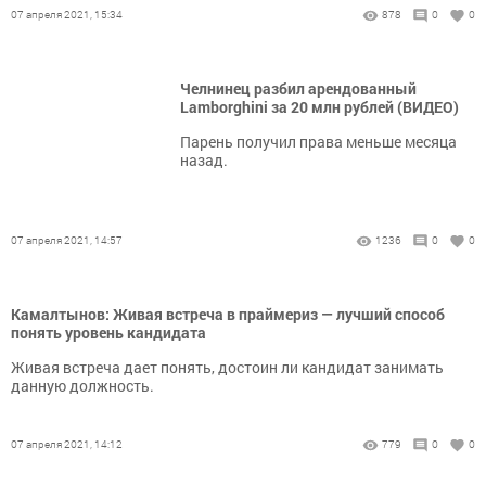
07 апреля 2021, 15:34
878
0
0
Челнинец разбил арендованный
Lamborghini за 20 млн рублей (ВИДЕО)
Парень получил права меньше месяца
назад.
07 апреля 2021, 14:57
1236
0
0
Камалтынов: Живая встреча в праймериз — лучший способ
понять уровень кандидата
Живая встреча дает понять, достоин ли кандидат занимать
данную должность.
07 апреля 2021, 14:12
779
0
0