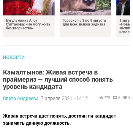
Бугульминка Алсу
Гороскоп с 3 по 9 августа
1 авгус
Султанова: «Не могу жить
для всех знаков зодиака
«Новые
без творчества»
эксплуа
исполня
НОВОСТИ
Камалтынов: Живая встреча в
праймериз — лучший способ понять
уровень кандидата
Света Андреева,
7 апреля 2021 - 14:12
775
0
0
Живая встреча дает понять, достоин ли кандидат
занимать данную должность.