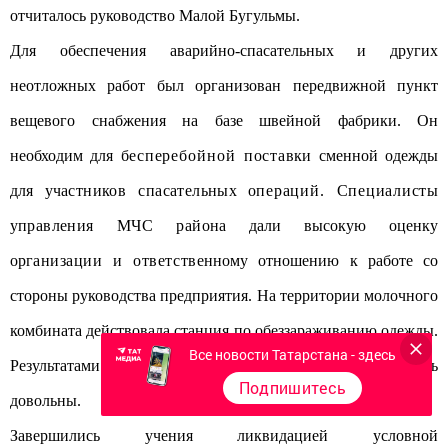
отчиталось руководство Малой Бугульмы.
Для обеспечения аварийно-спасательных и других
неотложных работ был организован передвижной пункт
вещевого снабжения на базе швейной фабрики. Он
необходим для б
есперебойной поста
вки сменной одежды
для у
частников спасательны
х о
пераций. Специалист
ы
у
правления МЧС район
а дали высокую оценку
орг
анизации и ответстве
нному отношению к работе со
стороны руководства предприятия. На территории молочного
комбината действовала станция по обеззараживанию одежды.
Все новости Татарстана - здесь
Результатами увиденного МЧСовцы также остались
Подпишитесь
довольны.
Завершились учения ликвидацией условной