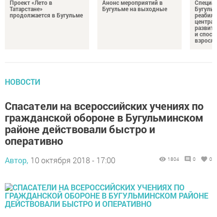
Проект «Лето в
Анонс мероприятий в
Специа
Татарстане»
Бугульме на выходные
Бугуль
продолжается в Бугульме
реабил
центра 
развити
и спосо
взросл
НОВОСТИ
Спасатели на всероссийских учениях по
гражданской обороне в Бугульминском
районе действовали быстро и
оперативно
Автор,
10 октября 2018 - 17:00
1804
0
0