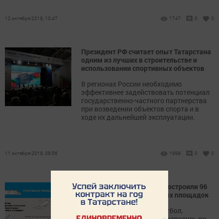
12 октября 2018, 10:47
1747
0
0
Президент РФ считает опыт Татарстана
одним из лучших в строительстве и
использовании спортивных объектов
В регионах России необходимо
эффективнее задействовать потенциал
государственно-частного партнерства
при возведении объектов спорта и в
ходе их дальнейшей эксплуатации.
11 октября 2018, 08:56
1999
0
0
В Татарстане за 2018 год построили 96
универсальных спортивных площадок
Площадки для игр в баскетбол,
волейбол и мини-футбол появились во