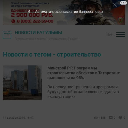
5
Автоматическое закрытие баннера через
НОВОСТИ БУГУЛЬМЫ
16+
"Бугульминская газета" - Бугульминский район
Новости с тегом - строительство
Минстрой РТ: Программы
строительства объектов в Татарстане
выполнены на 95%
За последние три недели программы
будут достойно завершены и сданы в
эксплуатацию
11 декабря 2019, 16:47
4888
0
0