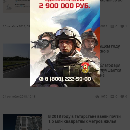
всех районах республики.
10 октября 2018, 09:13
6823
0
1
Рустам Минниханов: В текущем году
25,5 млрд рублей направлено в
дорожную сферу
Президент РТ считает, что благодаря
социальным программам улучшается
качество жизни в Татарстане.
24 сентября 2018, 12:18
1670
0
0
В 2018 году в Татарстане ввели почти
1,5 млн квадратных метров жилья