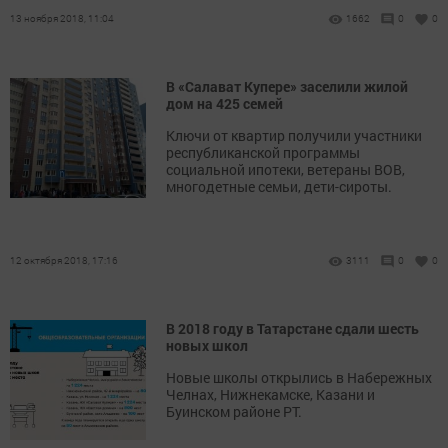
13 ноября 2018, 11:04
1662
0
0
В «Салават Купере» заселили жилой
дом на 425 семей
Ключи от квартир получили участники
республиканской программы
социальной ипотеки, ветераны ВОВ,
многодетные семьи, дети-сироты.
12 октября 2018, 17:16
3111
0
0
В 2018 году в Татарстане сдали шесть
новых школ
Новые школы открылись в Набережных
Челнах, Нижнекамске, Казани и
Буинском районе РТ.