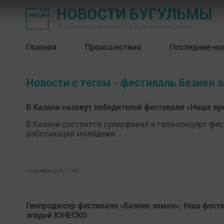
НОВОСТИ БУГУЛЬМЫ
"Бугульминская газета" - Бугульминский район
Главная
Происшествия
Последние но
Новости с тегом - фестиваль безнен 
В Казани назовут победителей фестиваля «Наше вр
В Казани состоятся суперфинал и гала-концерт фе
работающей молодежи.
12 ноября 2019, 17:05
Генпродюсер фестиваля «Безнен заман»: Наш фест
эгидой ЮНЕСКО