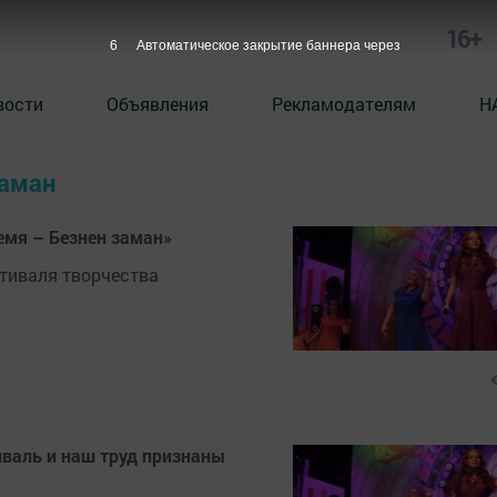
16+
6
Автоматическое закрытие баннера через
вости
Объявления
Рекламодателям
Н
заман
емя – Безнен заман»
стиваля творчества
иваль и наш труд признаны