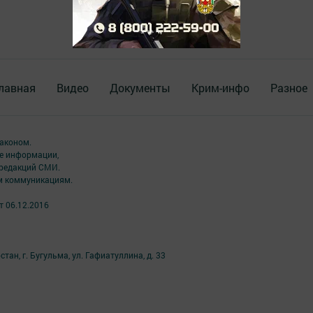
лавная
Видео
Документы
Крим-инфо
Разное
аконом.
ме информации,
 редакций СМИ.
ым коммуникациям.
т 06.12.2016
ан, г. Бугульма, ул. Гафиатуллина, д. 33