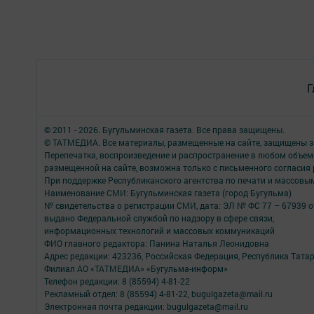
Г
© 2011 - 2026. Бугульминская газета. Все права защищены.
© ТАТМЕДИА. Все материалы, размещенные на сайте, защищены з
Перепечатка, воспроизведение и распространение в любом объе
размещенной на сайте, возможна только с письменного согласия
При поддержке Республиканского агентства по печати и массов
Наименование СМИ: Бугульминская газета (город Бугульма)
№ свидетельства о регистрации СМИ, дата: ЭЛ № ФС 77 – 67939 о
выдано Федеральной службой по надзору в сфере связи,
информационных технологий и массовых коммуникаций
ФИО главного редактора: Панина Наталья Леонидовна
Адрес редакции: 423236, Российская Федерация, Республика Татарст
Филиал АО «ТАТМЕДИА» «Бугульма-информ»
Телефон редакции: 8 (85594) 4-81-22
Рекламный отдел: 8 (85594) 4-81-22, bugulgazeta@mail.ru
Электронная почта редакции: bugulgazeta@mail.ru