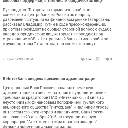
способы поддержки, в том числе юридических лиц»
Руководство Татарстана гармонично работает
совместно с Центробанком России по вопросу
разрешения ситуации на финансовом рынке Татарстана,
рассказал Владимир Путин в ходе пресс-конференции,
при этом Президент не обошел стороной вопрос о судьбе
вкладов юридических лиц, которые не попадают под
страхование АСВ. «Центральный банк активно работает
с руководством Татарстана, они совместно ищут...
23 декабря 2016, 09:55
1543
0
0
В ИнтехБанк введена временная администрация
Центральный Банк России назначил временную
администрацию и ввел мораторий на удовлетворение
требований кредиторов ПАО «ИнтехБанк». «В связи с
неустойчивым финансовым положением Публичного
акционерного общества "ИнтехБанк" и наличием угрозы
интересам его кредиторов и вкладчиков, Банк России
возложил с 23 декабря 2016 на государственную
корпорацию "Агентство по страхованию вкладов"
функции временной администрации...