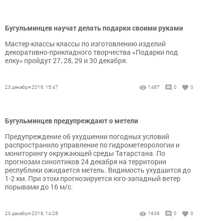
Бугульминцев научат делать подарки своими руками
Мастер-классы классы по изготовлению изделий
декоративно-прикладного творчества «Подарки под
елку» пройдут 27, 28, 29 и 30 декабря.
23 декабря 2016, 15:47
1467
0
0
Бугульминцев предупреждают о метели
Предупреждение об ухудшении погодных условий
распространило управление по гидрометеорологии и
мониторингу окружающей среды Татарстана. По
прогнозам синоптиков 24 декабря на территории
республики ожидается метель. Видимость ухудшится до
1-2 км. При этом прогнозируется юго-западный ветер
порывами до 16 м/с.
23 декабря 2016, 14:26
1636
0
0