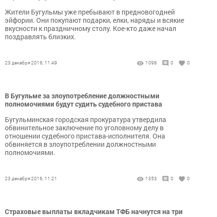
Жители Бугульмы уже пребывают в предновогодней
эйфории. Они покупают подарки, елки, наряды и всякие
вкусности к праздничному столу. Кое-кто даже начал
поздравлять близких.
23 декабря 2016, 11:49
1098
0
0
В Бугульме за злоупотребление должностными
полномочиями будут судить судебного пристава
Бугульминская городская прокуратура утвердила
обвинительное заключение по уголовному делу в
отношении судебного пристава-исполнителя. Она
обвиняется в злоупотреблении должностными
полномочиями.
23 декабря 2016, 11:21
1353
0
0
Страховые выплаты вкладчикам ТФБ начнутся на три