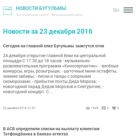
НОВОСТИ БУГУЛЬМЫ
16+
"Бугульминская газета" - Бугульминский район
Новости за 23 декабря 2016
Сегодня на главной елке Бугульмы зажгутся огни
24 декабря открытие главной ёлки на центральной
площади С 17.30 до 18 часов - музыкально-
развлекательная программа «Киносерпантин»: - весёлые
конкурсы, игры, розыгрыши; - шуточные мини-эстафеты,
зимние забавы; - песни и танцы с озорными
скоморохами; - прибытие почты Деда Мороза; -
новогодний парад Дедов Морозов и Снегурочек; -
новогодний концерт. С...
23 декабря 2016, 21:01
1645
0
0
В АСВ определили списки на выплату клиентам
Татфондбанка в банках-агентах