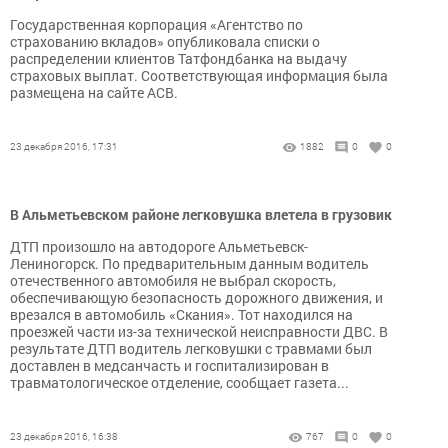
Государственная корпорация «Агентство по
страхованию вкладов» опубликовала списки о
распределении клиентов Татфондбанка на выдачу
страховых выплат. Соответствующая информация была
размещена на сайте АСВ.
23 декабря 2016, 17:31
1882
0
0
В Альметьевском районе легковушка влетела в грузовик
ДТП произошло на автодороге Альметьевск-
Лениногорск. По предварительным данным водитель
отечественного автомобиля не выбрал скорость,
обеспечивающую безопасность дорожного движения, и
врезался в автомобиль «Скания». Тот находился на
проезжей части из-за технической неисправности ДВС. В
результате ДТП водитель легковушки с травмами был
доставлен в медсанчасть и госпитализирован в
травматологическое отделение, сообщает газета...
23 декабря 2016, 16:38
767
0
0