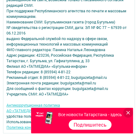
редакций СМИ.
При поддержке Республиканского агентства по печати и массовым
коммуникациям.
Наименование СМИ: Бугульминская газета (город Бугульма)
№ свидетельства о регистрации СМИ, дата: ЭЛ № ФС 77 – 67939 от
06.12.2016
выдано Федеральной службой по надзору в сфере связи,
информационных технологий и массовых коммуникаций
ФИО главного редактора: Панина Наталья Леонидовна
Адрес редакции: 423236, Российская Федерация, Республика
Татарстан, г. Бугульма, ул. Гафиатуллина, д. 33
Филиал АО «ТАТМЕДИА» «Бугульма-информ»
Телефон редакции: 8 (85594) 4-81-22
Рекламный отдел: 8 (85594) 4-81-22, bugulgazeta@mail.ru
Электронная почта редакции: bugulgazeta@mail.ru
Для сообщений о фактах коррупции: bugulgazeta@mail.ru
Учредитель СМИ: АО «ТАТМЕДИА»
Антикоррупционная политика
АО «ТАТМЕДИА» использует «cookie»
для персонализации сервисов и
Все новости Татарстана - здесь
удобства пользователей сайтом.
Использование «cookie» можно отменить в настройках браузера.
Подпишитесь
Политика конфиденциальности