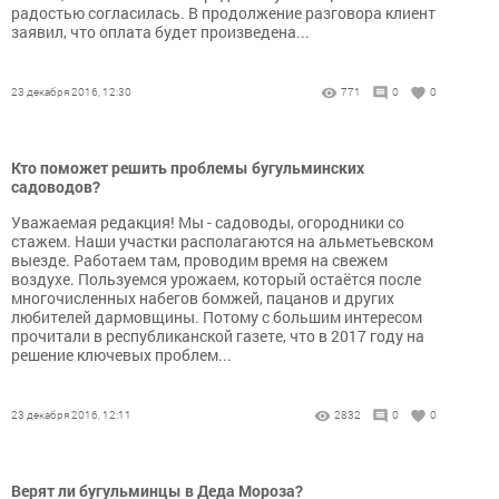
радостью согласилась. В продолжение разговора клиент
заявил, что оплата будет произведена...
23 декабря 2016, 12:30
771
0
0
Кто поможет решить проблемы бугульминских
садоводов?
Уважаемая редакция! Мы - садоводы, огородники со
стажем. Наши участки располагаются на альметьевском
выезде. Работаем там, проводим время на свежем
воздухе. Пользуемся урожаем, который остаётся после
многочисленных набегов бомжей, пацанов и других
любителей дармовщины. Потому с большим интересом
прочитали в республиканской газете, что в 2017 году на
решение ключевых проблем...
23 декабря 2016, 12:11
2832
0
0
Верят ли бугульминцы в Деда Мороза?