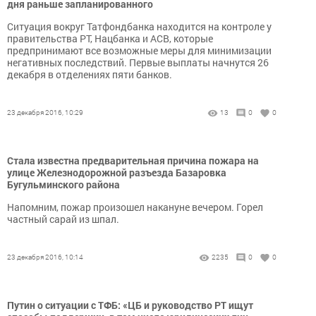
дня раньше запланированного
Ситуация вокруг Татфондбанка находится на контроле у
правительства РТ, Нацбанка и АСВ, которые
предпринимают все возможные меры для минимизации
негативных последствий. Первые выплаты начнутся 26
декабря в отделениях пяти банков.
23 декабря 2016, 10:29
13
0
0
Стала известна предварительная причина пожара на
улице Железнодорожной разъезда Базаровка
Бугульминского района
Напомним, пожар произошел накануне вечером. Горел
частный сарай из шпал.
23 декабря 2016, 10:14
2235
0
0
Путин о ситуации с ТФБ: «ЦБ и руководство РТ ищут