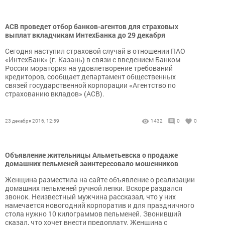
АСВ проведет отбор банков-агентов для страховых
выплат вкладчикам ИнтехБанка до 29 декабря
Сегодня наступил страховой случай в отношении ПАО
«ИнтехБанк» (г. Казань) в связи с введением Банком
России моратория на удовлетворение требований
кредиторов, сообщает департамент общественных
связей государственной корпорации «Агентство по
страхованию вкладов» (АСВ).
23 декабря 2016, 12:59
1432
0
0
Объявление жительницы Альметьевска о продаже
домашних пельменей заинтересовало мошенников
Женщина разместила на сайте объявление о реализации
домашних пельменей ручной лепки. Вскоре раздался
звонок. Неизвестный мужчина рассказал, что у них
намечается новогодний корпоратив и для праздничного
стола нужно 10 килограммов пельменей. Звонивший
сказал, что хочет внести предоплату. Женщина с