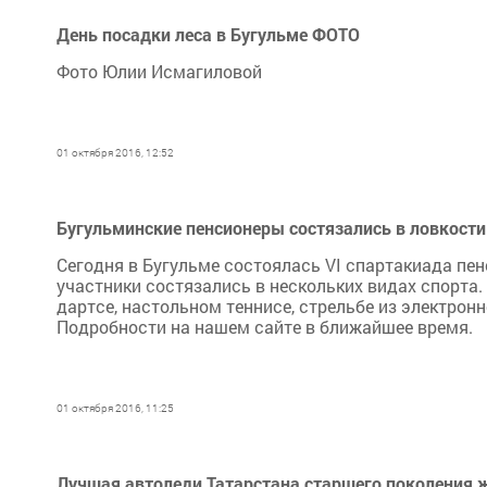
День посадки леса в Бугульме ФОТО
Фото Юлии Исмагиловой
01 октября 2016, 12:52
Бугульминские пенсионеры состязались в ловкости
Сегодня в Бугульме состоялась VI спартакиада пен
участники состязались в нескольких видах спорта
дартсе, настольном теннисе, стрельбе из электронн
Подробности на нашем сайте в ближайшее время.
01 октября 2016, 11:25
Лучшая автоледи Татарстана старшего поколения 