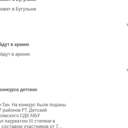
ивет в Бугульме
ойдут в армию
ойдут в армию
конкурса детских
е-Тан. На конкурс были поданы
 районов РТ. Детский
тровского СДК МБУ
 лауреатом III степени в
составом участников от 7...