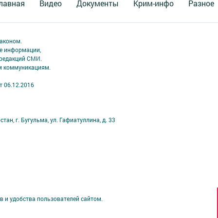
лавная
Видео
Документы
Крим-инфо
Разное
аконом.
ме информации,
 редакций СМИ.
ым коммуникациям.
т 06.12.2016
ан, г. Бугульма, ул. Гафиатуллина, д. 33
в и удобства пользователей сайтом.