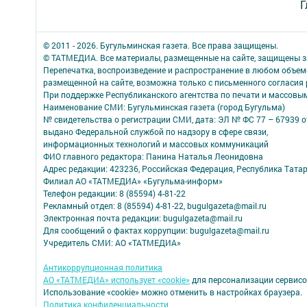
Г
© 2011 - 2026. Бугульминская газета. Все права защищены.
© ТАТМЕДИА. Все материалы, размещенные на сайте, защищены з
Перепечатка, воспроизведение и распространение в любом объе
размещенной на сайте, возможна только с письменного согласия
При поддержке Республиканского агентства по печати и массов
Наименование СМИ: Бугульминская газета (город Бугульма)
№ свидетельства о регистрации СМИ, дата: ЭЛ № ФС 77 – 67939 о
выдано Федеральной службой по надзору в сфере связи,
информационных технологий и массовых коммуникаций
ФИО главного редактора: Панина Наталья Леонидовна
Адрес редакции: 423236, Российская Федерация, Республика Татарст
Филиал АО «ТАТМЕДИА» «Бугульма-информ»
Телефон редакции: 8 (85594) 4-81-22
Рекламный отдел: 8 (85594) 4-81-22, bugulgazeta@mail.ru
Электронная почта редакции: bugulgazeta@mail.ru
Для сообщений о фактах коррупции: bugulgazeta@mail.ru
Учредитель СМИ: АО «ТАТМЕДИА»
Антикоррупционная политика
АО «ТАТМЕДИА» использует «cookie»
для персонализации сервисо
Использование «cookie» можно отменить в настройках браузера.
Политика конфиденциальности