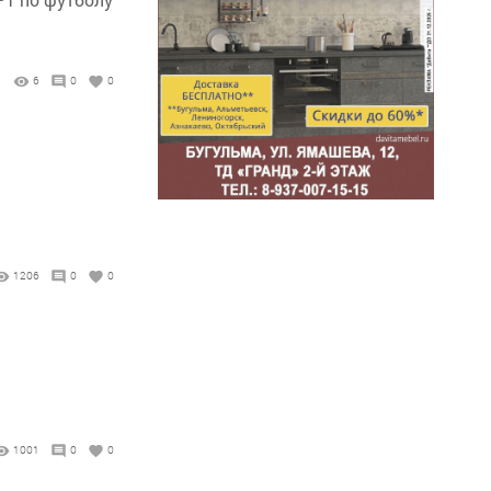
6
0
0
1206
0
0
1001
0
0