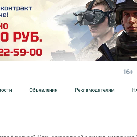
16+
вости
Объявления
Рекламодателям
Н
тор-Академия". Матч, проходивший в рамках чемпионата 