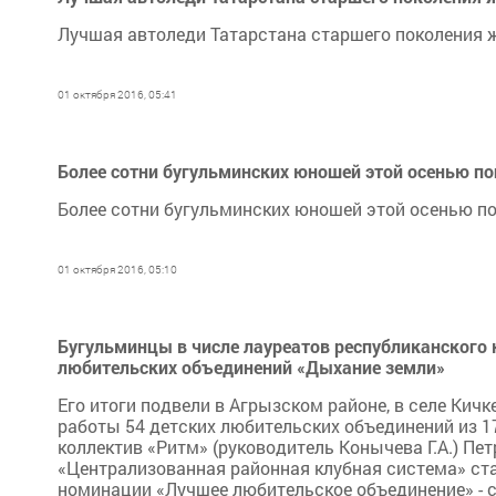
Лучшая автоледи Татарстана старшего поколения ж
01 октября 2016, 05:41
Более сотни бугульминских юношей этой осенью п
Более сотни бугульминских юношей этой осенью п
01 октября 2016, 05:10
Бугульминцы в числе лауреатов республиканского 
любительских объединений «Дыхание земли»
Его итоги подвели в Агрызском районе, в селе Кичк
работы 54 детских любительских объединений из 17
коллектив «Ритм» (руководитель Конычева Г.А.) Пе
«Централизованная районная клубная система» стал
номинации «Лучшее любительское объединение» - с 