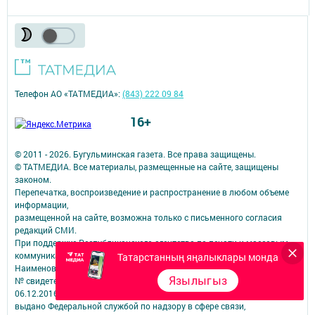
Телефон АО «ТАТМЕДИА»:
(843) 222 09 84
16+
© 2011 - 2026. Бугульминская газета. Все права защищены.
© ТАТМЕДИА. Все материалы, размещенные на сайте, защищены
законом.
Перепечатка, воспроизведение и распространение в любом объеме
информации,
размещенной на сайте, возможна только с письменного согласия
редакций СМИ.
При поддержке Республиканского агентства по печати и массовым
коммуникациям.
Татарстанның яңалыклары монда
Наименование СМИ: Бугульминская газета (город Бугульма)
Язылыгыз
№ свидетельства о регистрации СМИ, дата: ЭЛ № ФС 77 – 67939 от
06.12.2016
выдано Федеральной службой по надзору в сфере связи,