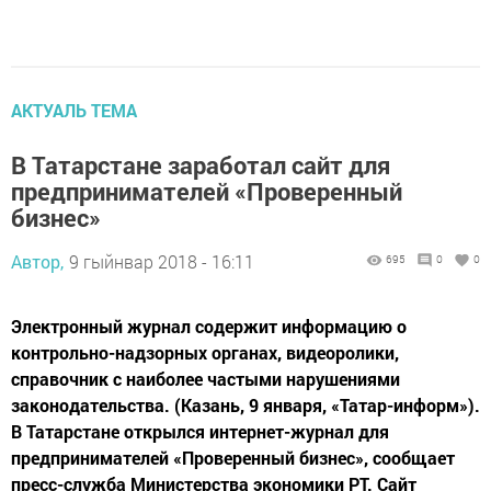
АКТУАЛЬ ТЕМА
В Татарстане заработал сайт для
предпринимателей «Проверенный
бизнес»
Автор,
9 гыйнвар 2018 - 16:11
695
0
0
Электронный журнал содержит информацию о
контрольно-надзорных органах, видеоролики,
справочник с наиболее частыми нарушениями
законодательства. (Казань, 9 января, «Татар-информ»).
В Татарстане открылся интернет-журнал для
предпринимателей «Проверенный бизнес», сообщает
пресс-служба Министерства экономики РТ. Сайт