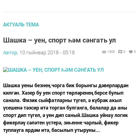
АКТУАЛЬ ТЕМА
Шашка – уен, спорт һәм сәнгать ул
Автор,
10 гыйнвар 2018 - 05:18
1305
0
0
Шашка уены безнең чорга бик борынгы дәверләрдән
килгән. Хәзер бу уен спорт төрләренең берсе булып
санала. Физик сыйфатларны түгел, ә күбрәк акыл
үсешенә тәэсир итә торган булганга, балалар да аны
спорт дип түгел, ә уен дип саный.Шашка уйнау логик
фикерләү сәләтен үстерә, зиһенне чарлый, фикер
туплауга ярдәм итә, басылып утыруны...