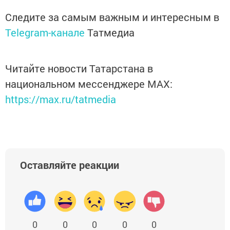
Следите за самым важным и интересным в
Telegram-канале
Татмедиа
Читайте новости Татарстана в
национальном мессенджере MАХ:
https://max.ru/tatmedia
Оставляйте реакции
0
0
0
0
0