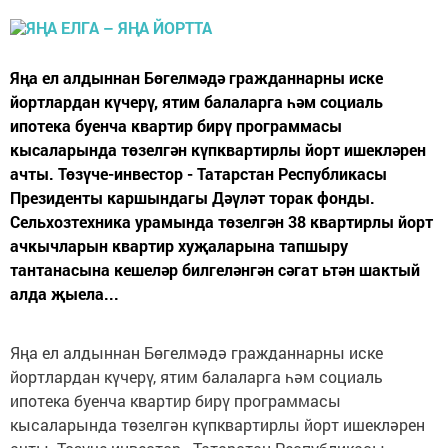
Яңа ел алдыннан Бөгелмәдә гражданнарны иске
йортлардан күчерү, ятим балаларга һәм социаль
ипотека буенча квартир бирү программасы
кысаларында төзелгән күпквартирлы йорт ишекләрен
ачты. Төзүче-инвестор - Татарстан Республикасы
Президенты каршындагы Дәүләт торак фонды.
Сельхозтехника урамында төзелгән 38 квартирлы йорт
ачкычларын квартир хуҗаларына тапшыру
тантанасына кешеләр билгеләнгән сәгат ьтән шактый
алда җыела...
Яңа ел алдыннан Бөгелмәдә гражданнарны иске
йортлардан күчерү, ятим балаларга һәм социаль
ипотека буенча квартир бирү программасы
кысаларында төзелгән күпквартирлы йорт ишекләрен