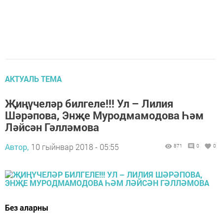
АКТУАЛЬ ТЕМА
Җиңүчеләр билгеле!!! Ул – Лилия
Шәрәпова, Энҗе Муродмамодова Һәм
Ләйсән Гәлләмова
Автор,
10 гыйнвар 2018 - 05:55
871
0
0
Без аларны