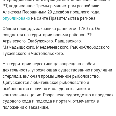
РТ, подписанное Премьер-министром республики
Алексеем Песошиным 29 декабря прошлого года,
опубликовано
на сайте Правительства региона.
Общая площадь заказника равняется 1750 га. Он
создается на территории восьми районов РТ:
Агрызского, Елабужского, Лаишевского,
Мамадышского, Менделеевского, Рыбно-Слободского,
Тукаевского и Чистопольского.
На территории нерестилища запрещена любая
деятельность, угрожающая существованию популяции
стерляди, включая промышленное рыболовство.
Допускаются любительское рыболовство и
рыболовство в научно-исследовательских и
контрольных целях. Разрешено судоходство в пределах
судового хода и подхода к портам, отмечается в
положении о заказнике.