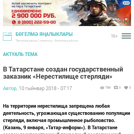
БӨГЕЛМӘ ЯҢАЛЫКЛАРЫ
16+
"Бөгелмә авазы" газетасы - Бөгелмә районы
АКТУАЛЬ ТЕМА
В Татарстане создан государственный
заказник «Нерестилище стерляди»
Автор,
10 гыйнвар 2018 - 07:17
789
0
0
На территории нерестилища запрещена любая
деятельность, угрожающая существованию популяции
стерляди, включая промышленное рыболовство.
(Казань, 9 января, «Татар-информ»). В Татарстане