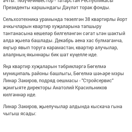
ачты. Төзүче-инвестор - Татарстан Республикасы
Президенты каршындагы Дәүләт торак фонды.
Сельхозтехника урамында төзелгән 38 квартирлы йорт
ачкычларын квартир хуҗаларына тапшыру
тантанасына кешеләр билгеләнгән сәгат ьтән шактый
алда җыела башлады. Декабрь аена хас булмаганча,
яңгыр явып торуга карамастан, квартир алучылар,
алалрның якыннары бик шат күңелле иде.
Яңа квартир хуҗаларын тәбрикләргә Бөгелмә
муниципаль районы башлыгы, Бөгелмә шәһәре мэры
Линар Закиров, подряд оешмасы - "Стройсервис"
җәмгыяте директоры Анатолий Красильников
килгәннәр иде.
Линар Закиров, җыелучылар алдында кыскача гына
чыгыш ясады: