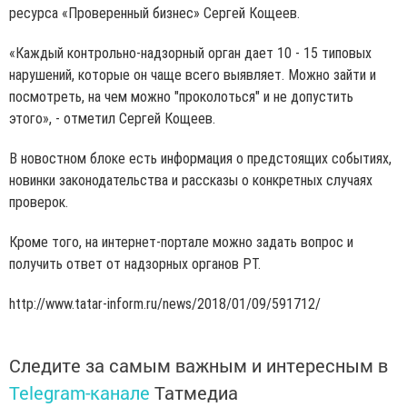
ресурса «Проверенный бизнес» Сергей Кощеев.
«Каждый контрольно-надзорный орган дает 10 - 15 типовых
нарушений, которые он чаще всего выявляет. Можно зайти и
посмотреть, на чем можно "проколоться" и не допустить
этого», - отметил Сергей Кощеев.
В новостном блоке есть информация о предстоящих событиях,
новинки законодательства и рассказы о конкретных случаях
проверок.
Кроме того, на интернет-портале можно задать вопрос и
получить ответ от надзорных органов РТ.
http://www.tatar-inform.ru/news/2018/01/09/591712/
Следите за самым важным и интересным в
Telegram-канале
Татмедиа