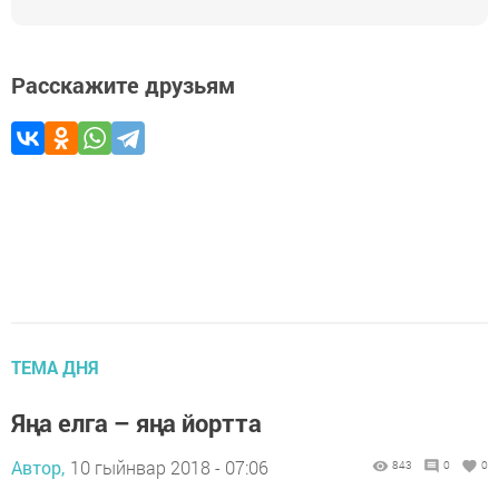
Расскажите друзьям
ТЕМА ДНЯ
Яңа елга – яңа йортта
Автор,
10 гыйнвар 2018 - 07:06
843
0
0