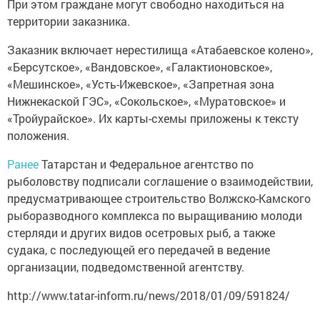
При этом граждане могут свободно находиться на
территории заказника.
Заказник включает нерестилища «Атабаевское колено»,
«Берсутское», «Вандовское», «Галактионовское»,
«Мешинское», «Усть-Ижевское», «Запретная зона
Нижнекаской ГЭС», «Сокольское», «Муратовское» и
«Тройурайское». Их карты-схемы приложены к тексту
положения.
Ранее
Татарстан и Федеральное агентство по
рыболовству подписали соглашение о взаимодействии,
предусматривающее строительство Волжско-Камского
рыборазводного комплекса по выращиванию молоди
стерляди и других видов осетровых рыб, а также
судака, с последующей его передачей в ведение
организации, подведомственной агентству.
http://www.tatar-inform.ru/news/2018/01/09/591824/