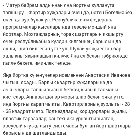
- Матур бәйрәм алдыннан яңа йортны куллануга
тапшыру - квартир хуҗалары өчен дә, бөтен Бөгелмәбез
өчен дә зур бүләк ул. Республика һәм федераль
программалар кысаларында төзелә мондый яңа
йортлар. Мохтаҗларның торак шартларын яхшырту
өчен республикабыз кулдан килгәннең барысын да
эшли, - дип билгеләп үтте ул. Шулай ук җыелган бар
халыкны якынлашып килүче Яңа ел белән тәбрикләде,
гаилә бәхете, иминлек теләде.
Яңа йортка күченүчеләр исеменнән Анастасия Иванова
чыгыш ясады. Барлык квартир хуҗаларына да
ачкычлары тапшырылып беткәч, кызыл тасманы
кистеләр. Аннары шәһәр мэры алар белән эчкә үтте,
яңа йортны карап чыкты. Квартирларның зурлыгы - 28
- 65 квадрат метр. Подъездлары, коридорлары җылы,
пластик тәрәзәләр, сантехника урнаштырылган,
хосусый ягу-җылыту системасы булган йорт шартлары
барысын да шатландырды.