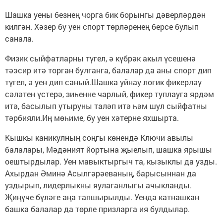
Шашка уены безнең чорга бик борынгы дәверләрдән
килгән. Хәзер бу уен спорт төрләренең берсе булып
санала.
Физик сыйфатларны түгел, ә күбрәк акыл үсешенә
тәэсир итә торган булганга, балалар да аны спорт дип
түгел, ә уен дип саный.Шашка уйнау логик фикерләү
сәләтен үстерә, зиһенне чарлый, фикер туплауга ярдәм
итә, басылып утыруны таләп итә һәм шул сыйфатны
тәрбияли.Иң мөһиме, бу уен хәтерне яхшырта.
Кышкы каникулның соңгы көнендә Ключи авылы
балалары, Мәдәният йортына җыелып, шашка ярышы
оештырдылар. Уен мавыктыргыч та, кызыклы да узды.
Ахырдан Әминә Асылгәрәеваның, барысыннан да
уздырып, лидерлыкны яулаганлыгы ачыкланды.
Җиңүче бүләге аңа тапшырылды. Уенда катнашкан
башка балалар да төрле призларга ия булдылар.