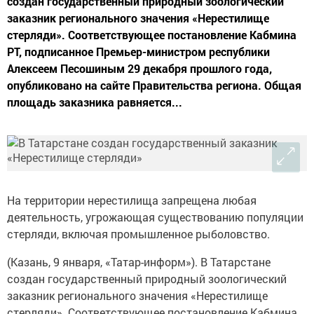
создан государственный природный зоологический
заказник регионального значения «Нерестилище
стерляди». Соответствующее постановление Кабмина
РТ, подписанное Премьер-министром республики
Алексеем Песошиным 29 декабря прошлого года,
опубликовано на сайте Правительства региона. Общая
площадь заказника равняется...
На территории нерестилища запрещена любая
деятельность, угрожающая существованию популяции
стерляди, включая промышленное рыболовство.
(Казань, 9 января, «Татар-информ»). В Татарстане
создан государственный природный зоологический
заказник регионального значения «Нерестилище
стерляди». Соответствующее постановление Кабмина