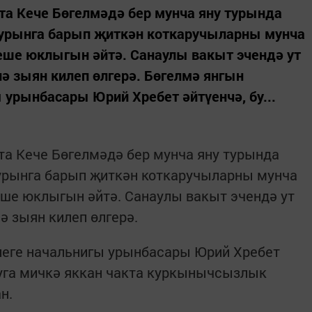
тта Кече Бөгелмәдә бер мунча яну турында
ә урынга барып җиткән коткаручыларны мунча
еше юклыгын әйтә. Санаулы вакыт эчендә ут
ә зыян килеп өлгерә. Бөгелмә янгын
 урынбасары Юрий Хребет әйтүенчә, бу...
тта Кече Бөгелмәдә бер мунча яну турында
 урынга барып җиткән коткаручыларны мунча
еше юклыгын әйтә. Санаулы вакыт эчендә ут
 зыян килеп өлгерә.
үлеге начальнигы урынбасары Юрий Хребет
ыгуга мичкә яккан чакта куркынычсызлык
н.