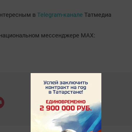
интересным в
Telegram-канале
Татмедиа
в национальном мессенджере MАХ: