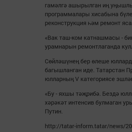
гамәлгә ашырылган иң уңышлы
программалары хисабына бүле
реконструкция һәм ремонт яса
«Вак таш-ком катнашмасы - би
урамнарын ремонтлаганда кулл
Сөйләшүнең бер өлеше юллард
багышланган иде. Татарстан П
юлларның V категориясе эшләнг
«Бу - яхшы тәҗрибә. Бездә юл
хәрәкәт интенсив булмаган ур
Путин.
http://tatar-inform.tatar/news/