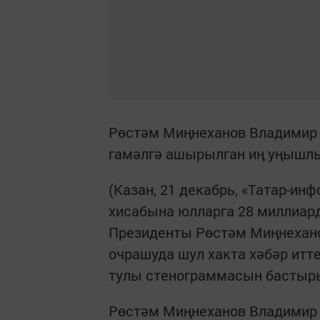
Рөстәм Миңнеханов Владимир 
гамәлгә ашырылган иң уңышлы
(Казан, 21 декабрь, «Татар-и
хисабына юлларга 28 миллиард
Президенты Рөстәм Миңнехано
очрашуда шул хакта хәбәр итт
тулы стенограммасын бастыры
Рөстәм Миңнеханов Владимир 