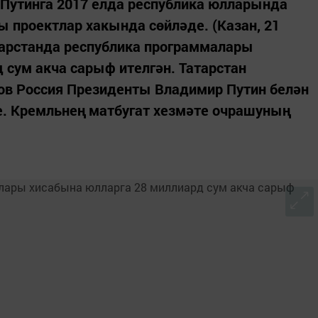
Путинга 2017 елда республика юлларында
 проектлар хакында сөйләде. (Казан, 21
тарстанда республика программалары
 сум акча сарыф ителгән. Татарстан
в Россия Президенты Владимир Путин белән
е. Кремльнең матбугат хезмәте очрашуның