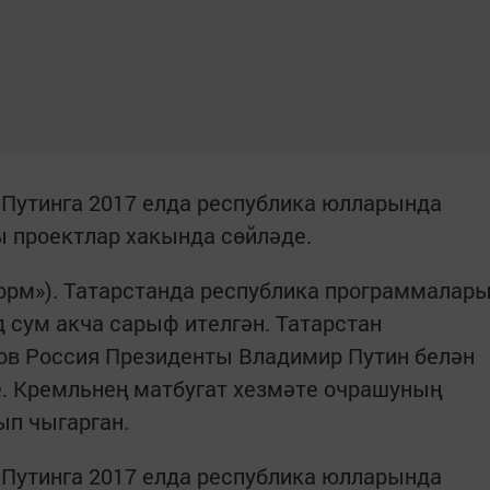
Путинга 2017 елда республика юлларында
 проектлар хакында сөйләде.
нформ»). Татарстанда республика программалар
 сум акча сарыф ителгән. Татарстан
в Россия Президенты Владимир Путин белән
е. Кремльнең матбугат хезмәте очрашуның
п чыгарган.
Путинга 2017 елда республика юлларында