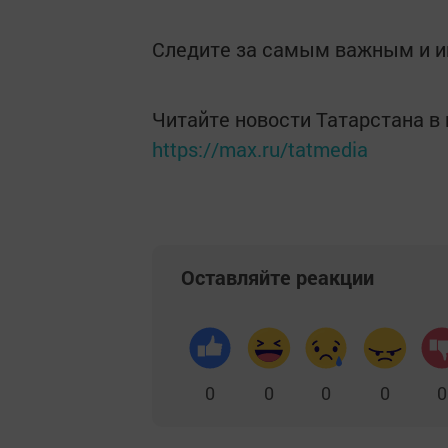
Следите за самым важным и 
Читайте новости Татарстана 
https://max.ru/tatmedia
Оставляйте реакции
0
0
0
0
0