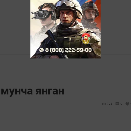
 мунча янган
725
0