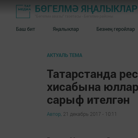
БӨГЕЛМӘ ЯҢАЛЫКЛА
"Бөгелмә авазы" газетасы - Бөгелмә районы
Баш бит
Яңалыклар
Безнең геройлар
АКТУАЛЬ ТЕМА
Татарстанда ре
хисабына юллар
сарыф ителгән
Автор,
21 декабрь 2017 - 10:11