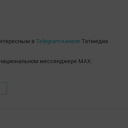
интересным в
Telegram-канале
Татмедиа
в национальном мессенджере MАХ: