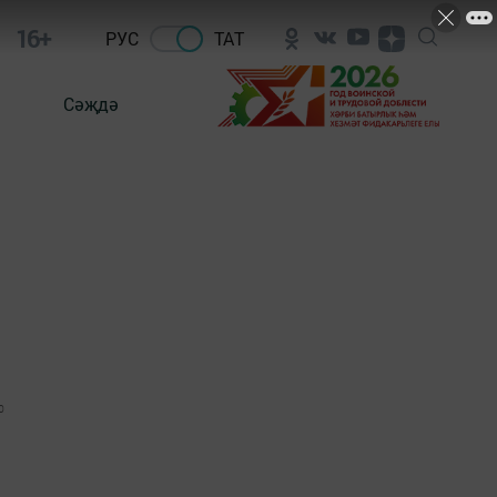
16+
РУС
ТАТ
Сәҗдә
0