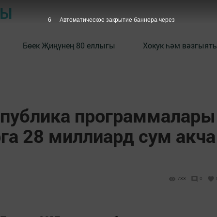
РЫ
5
Автоматическое закрытие баннера через
Бөек Җиңүнең 80 еллыгы
Хокук һәм вәзгыять
спублика программалары
га 28 миллиард сум акча
733
0