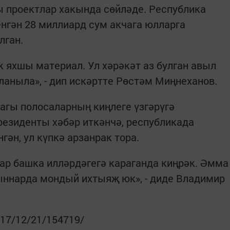
 проектлар хакында сөйләде. Республика
нгән 28 миллиард сум акчага юлларга
лган.
к яхшы материал. Ул хәрәкәт аз булган авыл
аныла», - дип искәртте Рөстәм Миңнеханов.
агы полосаларның киңлеге үзгәрүгә
резиденты хәбәр иткәнчә, республикада
ән, ул күпкә арзанрак тора.
лар башка илләрдәгегә караганда киңрәк. Әмма
ыннарда мондый ихтыяҗ юк», - диде Владимир
2017/12/21/154719/