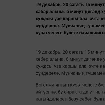
19 декабрь. 20 сәгать 15 мину
хәбәр алына. 6 минут дигәнд
хуҗасы үзе каршы ала, эчтә к
сүндерелә. Мунчаның түшәмен
күзәтчелеге бүлеге начальнигы
19 декабрь. 20 сәгать 15 мину
хәбәр алына. 6 минут дигәндә
хуҗасы үзе каршы ала, эчтә к
сүндерелә. Мунчаның түшәменә
Бөгелмә янгын күзәтчелеге б
әйтүенчә, бу очракта да ут ч
кагыйдәләрен бозу сәбәп булга