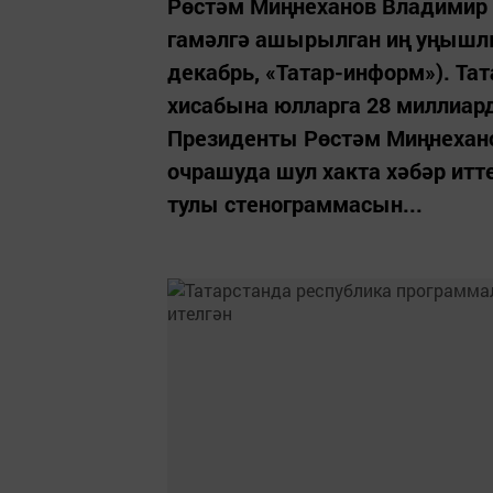
Рөстәм Миңнеханов Владимир 
гамәлгә ашырылган иң уңышлы
декабрь, «Татар-информ»). Та
хисабына юлларга 28 миллиард
Президенты Рөстәм Миңнехано
очрашуда шул хакта хәбәр итт
тулы стенограммасын...