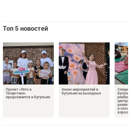
Топ 5 новостей
Проект «Лето в
Анонс мероприятий в
Специа
Татарстане»
Бугульме на выходные
Бугуль
продолжается в Бугульме
реабил
центра 
развити
и спосо
взросл