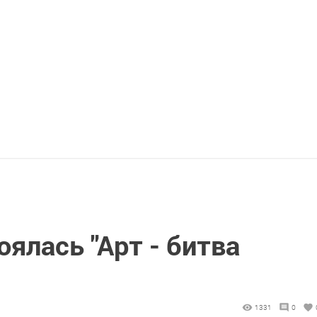
оялась "Арт - битва
1331
0