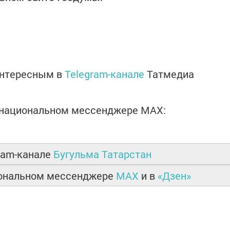
интересным в
Telegram-канале
Татмедиа
в национальном мессенджере MАХ:
ram-канале
Бугульма Татарстан
иональном мессенджере
MAX
и в
«Дзен»