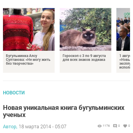
Бугульминка Алсу
Гороскоп с 3 по 9 августа
1 авгус
Султанова: «Не могу жить
для всех знаков зодиака
«Новые
без творчества»
эксплуа
исполня
НОВОСТИ
Новая уникальная книга бугульминских
ученых
Автор,
18 марта 2014 - 05:07
1176
0
0