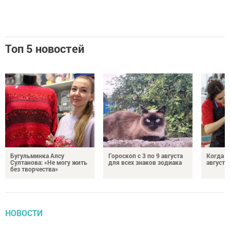
Топ 5 новостей
Бугульминка Алсу
Гороскоп с 3 по 9 августа
Когда л
Султанова: «Не могу жить
для всех знаков зодиака
августе
без творчества»
НОВОСТИ