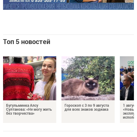
Топ 5 новостей
Бугульминка Алсу
Гороскоп с 3 по 9 августа
1 авгус
Султанова: «Не могу жить
для всех знаков зодиака
«Новые
без творчества»
эксплуа
исполня