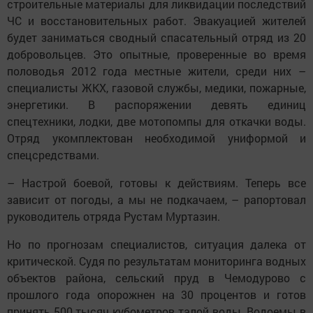
строительные материалы для ликвидации последствий
ЧС и восстановительных работ. Эвакуацией жителей
будет заниматься сводный спасательный отряд из 20
добровольцев. Это опытные, проверенные во время
половодья 2012 года местные жители, среди них –
специалисты ЖКХ, газовой службы, медики, пожарные,
энергетики. В распоряжении девять единиц
спецтехники, лодки, две мотопомпы для откачки воды.
Отряд укомплектован необходимой униформой и
спецсредствами.
– Настрой боевой, готовы к действиям. Теперь все
зависит от погоды, а мы не подкачаем, – рапортовал
руководитель отряда Рустам Муртазин.
Но по прогнозам специалистов, ситуация далека от
критической. Судя по результатам мониторинга водных
объектов района, сельский пруд в Чемодурово с
прошлого года опорожнен на 30 процентов и готов
принять 500 тысяч кубометров талой воды. Водоемы в