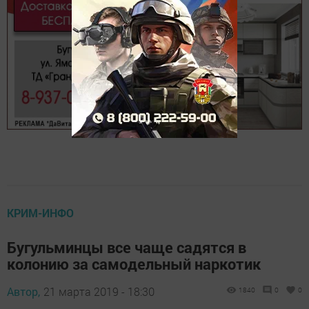
КРИМ-ИНФО
Бугульминцы все чаще садятся в
колонию за самодельный наркотик
Автор,
21 марта 2019 - 18:30
1840
0
0