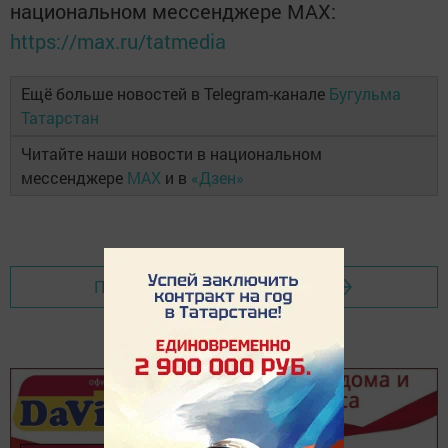
национальном мессенджере MАХ:
https://max.ru/tatmedia
Ещё больше новостей в Telegram-канале
Бугульма
Татарстан
Читайте наши новости в национальном
мессенджере
MAX
и в
«Дзен»
Перейти на страницу новости