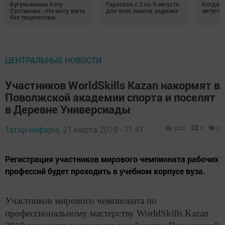
Бугульминка Алсу
Гороскоп с 3 по 9 августа
Когда л
Султанова: «Не могу жить
для всех знаков зодиака
августе
без творчества»
ЦЕНТРАЛЬНЫЕ НОВОСТИ
Участников WorldSkills Kazan накормят в
Поволжской академии спорта и поселят
в Деревне Универсиады
Татар-информ,
21 марта 2019 - 11:41
2342
0
0
Регистрация участников мирового чемпионата рабочих
профессий будет проходить в учебном корпусе вуза.
Участников мирового чемпионата по
профессиональному мастерству WorldSkills Kazan