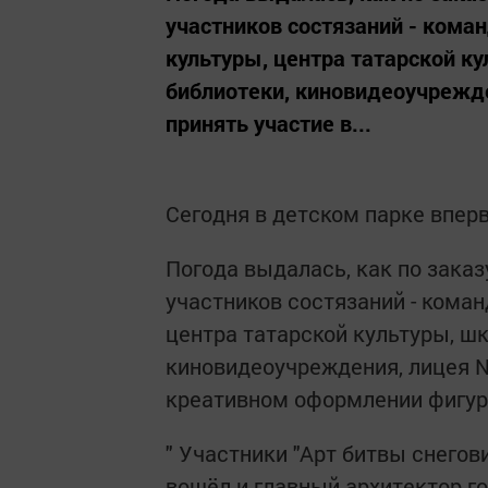
участников состязаний - кома
культуры, центра татарской ку
библиотеки, киновидеоучрежде
принять участие в...
Сегодня в детском парке вперв
Погода выдалась, как по заказу
участников состязаний - кома
центра татарской культуры, шк
киновидеоучреждения, лицея №
креативном оформлении фигур 
" Участники "Арт битвы снегов
вошёл и главный архитектор го