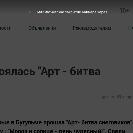
16+
5
Автоматическое закрытие баннера через
вости
Объявления
Рекламодателям
Н
оялась "Арт - битва
1329
0
ые в Бугульме прошла "Арт- битва снеговиков"
 : "Мороз и солнце - день чудесный!". Среди