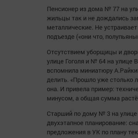
Пенсионер из дома № 77 на ули
жильцы так и не дождались з
металлические. Не устраивает 
подъезде («они что, полупьяны
Отсутствием уборщицы и двор
улице Гоголя и № 64 на улице
вспомнила миниатюру А.Райкин
делить. «Прошло уже столько ле
она. И привела пример: технич
минусом, а общая сумма растё
Старший по дому № 3 на улице
двухэтапное планирование: сн
предложения в УК по плану те