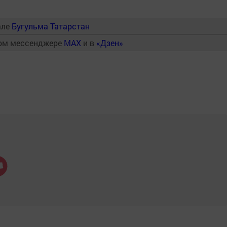
але
Бугульма Татарстан
ном мессенджере
MAX
и в
«Дзен»