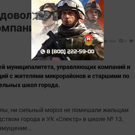
довольны работой
омпании
1244
0
ей муниципалитета, управляющих компаний и
ий с жителями микрорайонов и старшими по
ельных школ города.
колы, ни сильный мороз не помешали жильцам
дством города и УК «Спектр» в школе № 13,
змущение...