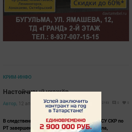
КРИМ-ИНФО
Настойчивый ухажёр
Автор,
12 апреля 2018 - 20:38
2153
0
0
В следственном отделе по городу Бугульме СУ СКР по
РТ завершено расследование уголовного дела,