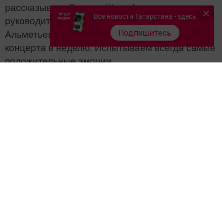
рассказывает Рамиль Шарафутдинов,
Все новости Татарстана - здесь
руководитель ансамбля «Зилант» из
Подпишитесь
Альметьевска. – Выступаем часто, 2-3
концерта в неделю. Испытываем всегда самые
положительные эмоции.
Помимо музыкантов на конкурс приехали
исполнители народных песен, танцев, солисты
и ансамбли, мастера художественного слова и
коллективы, демонстрирующие красоту
народных костюмов.
Пока публика рукоплескала происходящему на
сцене, за стенами зрительного зала можно
было познакомиться с экспонатами конкурса
декоративно-прикладного искусства
«Сувениры России».
– У нас большая семья, династия. Занимаемся
ручным ковроткачеством. Это пошло от