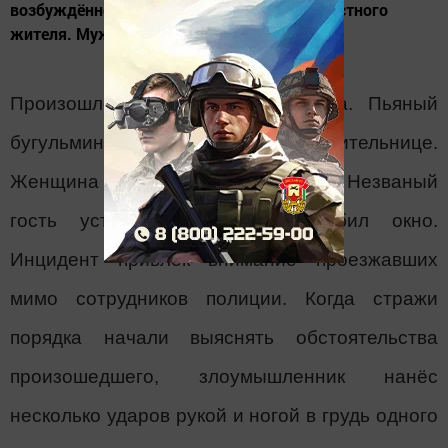
возбуждённого в отношении 32-летнего местного
жителя. Мужчина ударил полицейского.
Произошло это вечером 5 марта. Пьяный
бугульминец пришёл к бывшей сожительнице.
Женщина не пустила его в дом. Незваный
гость устроил скандал и разбил окно.
Инцидент привлёк внимание проезжавших
мимо сотрудников полиции. Когда стражи
порядка начали выяснять обстоятельства
произошедшего, злоумышленник нанёс
несколько ударов рукой и ногой в грудь одного