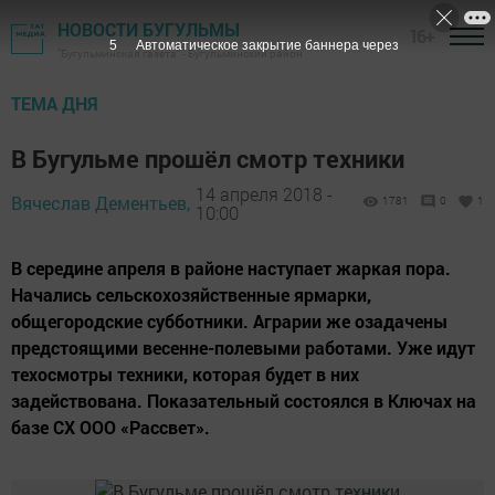
НОВОСТИ БУГУЛЬМЫ
16+
3
Автоматическое закрытие баннера через
"Бугульминская газета" - Бугульминский район
ТЕМА ДНЯ
В Бугульме прошёл смотр техники
14 апреля 2018 -
Вячеслав Дементьев,
1781
0
1
10:00
В середине апреля в районе наступает жаркая пора.
Начались сельскохозяйственные ярмарки,
общегородские субботники. Аграрии же озадачены
предстоящими весенне-полевыми работами. Уже идут
техосмотры техники, которая будет в них
задействована. Показательный состоялся в Ключах на
базе СХ ООО «Рассвет».