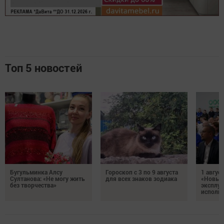
Топ 5 новостей
Бугульминка Алсу
Гороскоп с 3 по 9 августа
1 авгус
Султанова: «Не могу жить
для всех знаков зодиака
«Новые
без творчества»
эксплуа
исполня