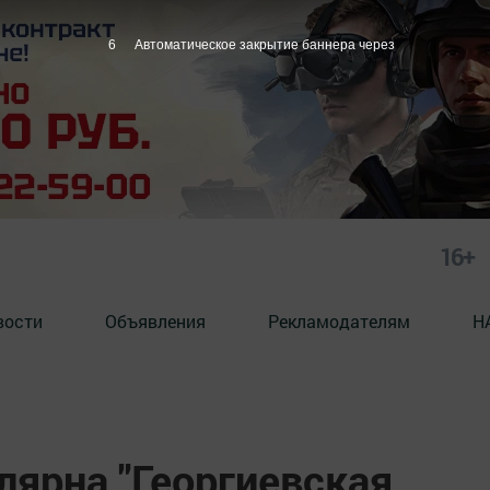
5
Автоматическое закрытие баннера через
16+
вости
Объявления
Рекламодателям
Н
лярна "Георгиевская