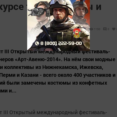
курсе театров моды и
1150
0
т III Открытый международный фестиваль-
неров «Арт-Авеню-2014». На нём свои модные
и коллективы из Нижнекамска, Ижевска,
ерми и Казани - всего около 400 участников и
ций были замечены костюмы из конфетных
ми и...
т III Открытый международный фестиваль-