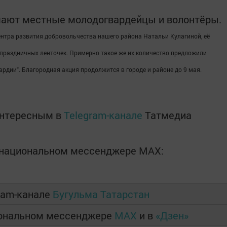
имают местные молодогвардейцы и волонтёры.
ентра развития добровольчества
нашего района
Натальи Кулагиной, её
праздничных ленточек. Примерно такое же их количество предложили
рдии". Благородная акция продолжится в городе и районе до 9 мая.
интересным в
Telegram-канале
Татмедиа
в национальном мессенджере MАХ:
ram-канале
Бугульма Татарстан
иональном мессенджере
MAX
и в
«Дзен»