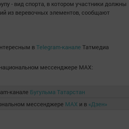
упу - вид спорта, в котором участники должны
вий из веревочных элементов, сообщают
интересным в
Telegram-канале
Татмедиа
в национальном мессенджере MАХ:
ram-канале
Бугульма Татарстан
иональном мессенджере
MAX
и в
«Дзен»