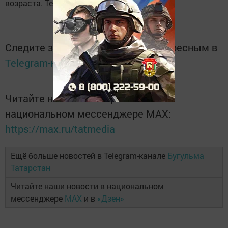
возраста. Телефон для справок: 4-16-98.
Следите за самым важным и интересным в
Telegram-канале
Татмедиа
Читайте новости Татарстана в
национальном мессенджере MАХ:
https://max.ru/tatmedia
Ещё больше новостей в Telegram-канале
Бугульма
Татарстан
Читайте наши новости в национальном
мессенджере
MAX
и в
«Дзен»