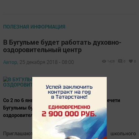
ПОЛЕЗНАЯ ИНФОРМАЦИЯ
В Бугульме будет работать духовно-
оздоровительный центр
Автор,
25 декабря 2018 - 08:00
1426
0
0
Со 2 по 6 января 2019 года в центральной мечети
Бугульмы будет работать духовно-
оздоровительный центр «Салям».
Приглашаются мальчики и девочки школьного