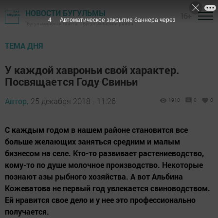
НОВОСТИ БУГУЛЬМЫ
16+
3
Автоматическое закрытие баннера через
"Бугульминская газета" - Бугульминский район
ТЕМА ДНЯ
У каждой хавроньи свой характер.
Посвящается Году Свиньи
Автор,
25 декабря 2018 - 11:26
1910
0
0
С каждым годом в нашем районе становится все
больше желающих заняться средним и малым
бизнесом на селе. Кто-то развивает растениеводство,
кому-то по душе молочное производство. Некоторые
познают азы рыбного хозяйства. А вот Альбина
Кожеватова не первый год увлекается свиноводством.
Ей нравится свое дело и у нее это профессионально
получается.