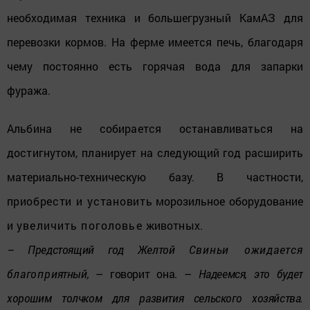
необходимая техника и большегрузный КамАЗ для
перевозки кормов. На ферме имеется печь, благодаря
чему постоянно есть горячая вода для запарки
фуража.
Альбина не собирается останавливаться на
достигнутом, планирует на следую
щий год расширить
материально-техническую базу. В частности,
п
риобрести и установит
ь морозильное оборудование
и
увеличить поголовье
животных.
– Предстоящий год Желтой
Свиньи ожидается
благопр
иятный,
– говорит она. –
Надеемся, это будет
хорошим толчком для развития сельского хозяйства.