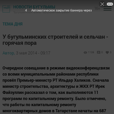
НОВОСТИ БУГУЛЬМЫ
16+
3
Автоматическое закрытие баннера через
"Бугульминская газета" - Бугульминский район
ТЕМА ДНЯ
У бугульминских строителей и сельчан -
горячая пора
Автор,
3 мая 2014 - 09:17
1139
0
0
Очередное совещание в режиме видеоконференцсвязи
со всеми муниципальными районами республики
провёл Премьер-министр РТ Ильдар Халиков. Сначала
министр строительства, архитектуры и ЖКХ РТ Ирек
Файзуллин рассказал о том, как выполняются 11
программ по капитальному ремонту. Было отмечено,
что работы по капитальному ремонту
многоквартирных домов в Татарстане начаты на 687