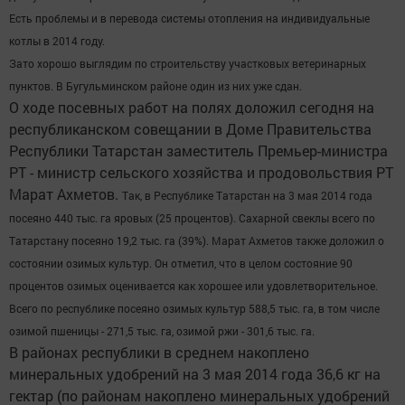
Есть проблемы и в перевода системы отопления на индивидуальные
котлы в 2014 году.
Зато хорошо выглядим по строительству участковых ветеринарных
пунктов. В Бугульминском районе один из них уже сдан.
О ходе посевных работ на полях доложил сегодня на
республиканском совещании в Доме Правительства
Республики Татарстан заместитель Премьер-министра
РТ - министр сельского хозяйства и продовольствия РТ
Марат Ахметов.
Так, в Республике Татарстан на 3 мая 2014 года
посеяно 440 тыс. га яровых (25 процентов). Сахарной свеклы всего по
Татарстану посеяно 19,2 тыс. га (39%).
Марат Ахметов также доложил о
состоянии озимых культур. Он отметил, что в целом состояние 90
процентов озимых оценивается как хорошее или удовлетворительное.
Всего по республике посеяно озимых культур 588,5 тыс. га, в том числе
озимой пшеницы - 271,5 тыс. га, озимой ржи - 301,6 тыс. га.
В районах республики в среднем накоплено
минеральных удобрений на 3 мая 2014 года 36,6 кг на
гектар (по районам накоплено минеральных удобрений