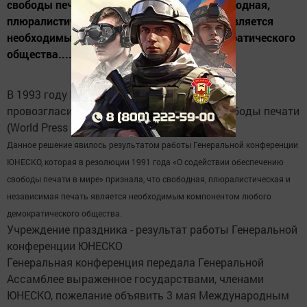
свободы печати в мире» признала, что свободная,
плюралистическая и независимая печать является
необходимым компонентом любого демократического
общества....
В 1993 году Генеральная Ассамблея ООН
провозгласила 3 мая Всемирным днем свободы печати
(World Press Freedom Day).
Данное решение явилось результатом работы Генеральной конференции
ЮНЕСКО, которая в резолюции 1991 года «О содействии обеспечению
свободы печати в мире» признала, что свободная, плюралистическая и
независимая печать является необходимым компонентом любого
демократического общества.
Учреждение праздника - результат работы Генеральной
конференции ЮНЕСКО
Генеральная конференция передала Генеральной
Ассамблее выраженное государствами, членами
ЮНЕСКО, пожелание объявить 3 мая Международным