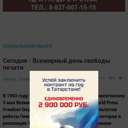
СОЦИАЛЬНЫЙ РАКУРС
Сегодня - Всемирный день свободы
печати
Автор,
3 мая 2014 - 03:26
1137
0
0
В 1993 году Генеральная Ассамблея ООН провозгласила
3 мая Всемирным днем свободы печати (World Press
Freedom Day). Данное решение явилось результатом
работы Генеральной конференции ЮНЕСКО, которая в
резолюции 1991 года «О содействии обеспечению