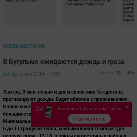
повторную тонировку
реабил
центра 
развити
и спосо
взросл
СРЕДА ОБИТАНИЯ
В Бугульме ожидаются дождь и гроза
Автор,
2 мая 2014 - 16:35
1155
0
0
Завтра, 3 мая, ночью и днем синоптики Татарстана
прогнозируют дожди. Будет облачно с прояснениями.
Ночью местами небольшой дождь. Днем в
Все новости Татарстана - здесь
большинстве районов дождь, местами гроза.
Подпишитесь
Минимальная температура воздуха ночью составит от
6 до 11 градусов тепла; максимальная температура
воздуха днем - 13-18, в южных и восточных районах