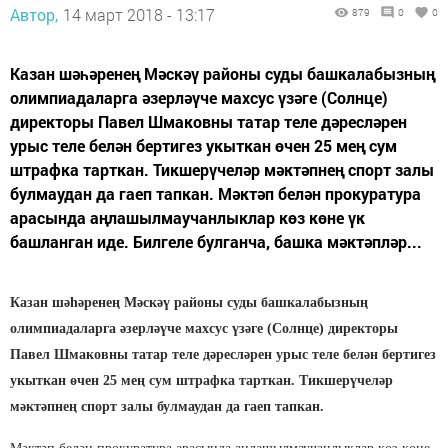
Автор,
14 март 2018 - 13:17
879
0
0
Казан шәһәренең Мәскәү районы суды башкалабызның
олимпиадаларга әзер­ләү­че махсус үзәге (Солнце)
директоры Павел Шмаковны татар теле дәресләрен
урыс теле белән бертигез укыткан өчен 25 мең сум
штрафка тарткан. Тикшерүчеләр мәктәпнең спорт залы
булмаудан да гаеп тапкан. Мәктәп белән прокуратура
арасында аңлашылмаучанлыклар көз көне үк
башланган иде. Билгеле булганча, башка мәктәпләр...
Казан шәһәренең Мәскәү районы суды башкалабызның
олимпиадаларга әзер­ләү­че махсус үзәге (Солнце) директоры
Павел Шмаковны татар теле дәресләрен урыс теле белән бертигез
укыткан өчен 25 мең сум штрафка тарткан. Тикшерүчеләр
мәктәпнең спорт залы булмаудан да гаеп тапкан.