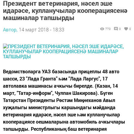
Президент ветеринария, нәсел эше
идарәсе, кулланучылар кооперациясенә
машиналар тапшырды
Автор,
14 март 2018 - 18:33
770
0
0
Ведомстволарга УАЗ базасында прицеплы 48 авто
шасси, 23 "Лада Гранта" һәм "Лада Ларгус", 17
автолавка машинасы ачкычы бирелде. (Казан, 14
март, "Татар-информ", Чулпан Шакирова). Бүген
Татарстан Президенты Рөстәм Миңнеханов Авыл
хуҗалыгы министрлыгы каршындагы мәйданда
ветеринария идарәсе, нәсел эше һәм кулланучылар
кооперациясе оешмаларына автомобиль ачкычлары
тапшырды. Республиканың баш ветеринария