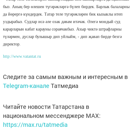
быз. Аның бер өлешен түгәрәкләргә бүлеп бирдек. Барлык балаларны
да йөрергә күн­дердек. Татар теле түгәрәкләрен бик кызыклы итеп
уздырабыз. Судлар исә әле озак дәвам итәчәк. Әлегә мондый суд
карарларын кабат карауны сораячакбыз. Ахыр чиктә штрафларны
түләрмен, дуслар булышыр дип уйлыйм, - дип җавап бирде безгә
директор.
http://www.vatantat.ru
Следите за самым важным и интересным в
Telegram-канале
Татмедиа
Читайте новости Татарстана в
национальном мессенджере MАХ:
https://max.ru/tatmedia