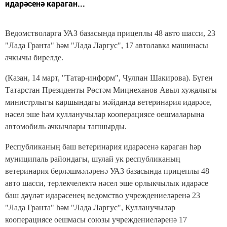
идарәсенә караган...
Ведомстволарга УАЗ базасында прицеплы 48 авто шасси, 23
"Лада Гранта" һәм "Лада Ларгус", 17 автолавка машинасы
ачкычы бирелде.
(Казан, 14 март, "Татар-информ", Чулпан Шакирова). Бүген
Татарстан Президенты Рөстәм Миңнеханов Авыл хуҗалыгы
министрлыгы каршындагы мәйданда ветеринария идарәсе,
нәсел эше һәм кулланучылар кооперациясе оешмаларына
автомобиль ачкычлары тапшырды.
Республиканың баш ветеринария идарәсенә караган һәр
муниципаль райондагы, шулай ук республиканың
ветеринария берләшмәләренә УАЗ базасында прицеплы 48
авто шасси, терлекчелектә нәсел эше орлыкчылык идарәсе
баш дәүләт идарәсенең ведомство учреждениеләренә 23
"Лада Гранта" һәм "Лада Ларгус", Кулланучылар
кооперациясе оешмасы союзы учреждениеләренә 17