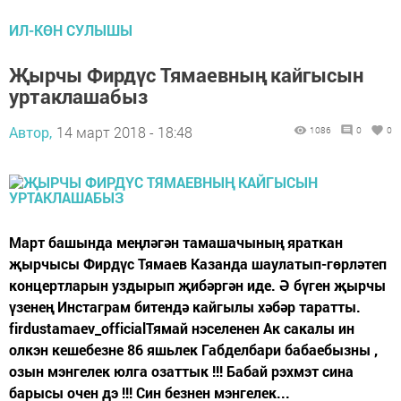
ИЛ-КӨН СУЛЫШЫ
Җырчы Фирдүс Тямаевның кайгысын
уртаклашабыз
Автор,
14 март 2018 - 18:48
1086
0
0
Март башында меңләгән тамашачының яраткан
җырчысы Фирдүс Тямаев Казанда шаулатып-гөрләтеп
концертларын уздырып җибәргән иде. Ә бүген җырчы
үзенең Инстаграм битендә кайгылы хәбәр таратты.
firdustamaev_officialТямай нэселенен Ак сакалы ин
олкэн кешебезне 86 яшьлек Габделбари бабаебызны ,
озын мэнгелек юлга озаттык !!! Бабай рэхмэт сина
барысы очен дэ !!! Син безнен мэнгелек...