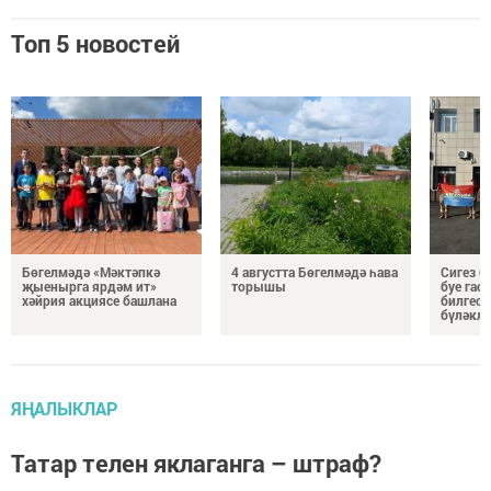
Топ 5 новостей
Бөгелмәдә «Мәктәпкә
4 августта Бөгелмәдә һава
Сигез б
җыенырга ярдәм ит»
торышы
буе гас
хәйрия акциясе башлана
билгесе
бүләкл
ЯҢАЛЫКЛАР
Татар телен яклаганга – штраф?