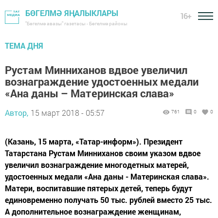
БӨГЕЛМӘ ЯҢАЛЫКЛАРЫ
16+
"Бөгелмә авазы" газетасы - Бөгелмә районы
ТЕМА ДНЯ
Рустам Минниханов вдвое увеличил
вознаграждение удостоенных медали
«Ана даны – Материнская слава»
Автор,
15 март 2018 - 05:57
761
0
0
(Казань, 15 марта, «Татар-информ»). Президент
Татарстана Рустам Минниханов своим указом вдвое
увеличил вознаграждение многодетных матерей,
удостоенных медали «Ана даны - Материнская слава».
Матери, воспитавшие пятерых детей, теперь будут
единовременно получать 50 тыс. рублей вместо 25 тыс.
А дополнительное вознаграждение женщинам,