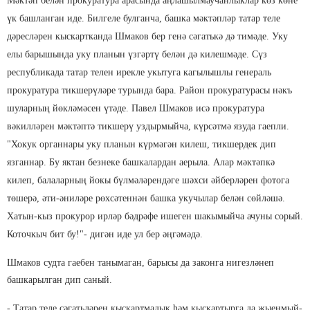
Мәктәп белән прокуратура арасында аңлашылмаучанлыклар көз көне
үк башланган иде. Билгеле булганча, башка мәктәпләр татар теле
дәресләрен кыскартканда Шмаков бер генә сәгать­кә дә тимәде. Уку
елы барышында уку планын үзгәртү белән дә килешмәде. Сүз
республикада татар телен ирекле укытуга кагылышлы генераль
прокуратура тикшерү­ләре турында бара. Район прокуратурасы нәкъ
шуларның йөклә­мәсен үтәде. Павел Шмаков исә прокуратура
вәкилләрен мәктәптә тикшерү уздырмыйча, күрсәтмә язуда гаепли.
"Хокук органнары уку планын күрмәгән килеш, тикшердек дип
язганнар. Бу яктан безнеке башкалардан аерыла. Алар мәктәпкә
килеп, балаларның йокы бүлмәләрендәге шәхси әйберләрен фотога
төшерә, әти-әниләре рөхсәтен­нән башка укучылар белән сөйләшә.
Хатын-кыз прокурор ирләр бәдрәфе ишеген шакымыйча ачуны сорый.
Коточкыч бит бу!"- дигән иде ул бер әңгәмәдә.
Шмаков судта гаебен танымаган, барысы да законга нигезләнеп
башкарылган дип саный.
- Татар теле сәгатьләрен кыскарт­мадык һәм кыскартырга да җыенмый­