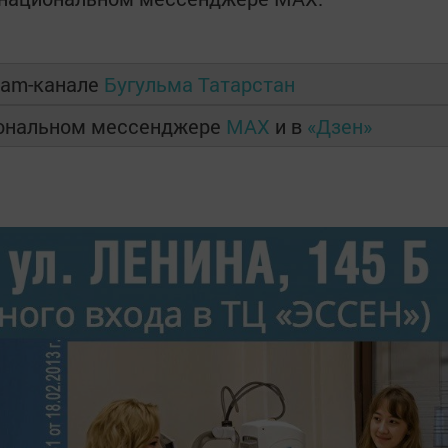
ram-канале
Бугульма Татарстан
иональном мессенджере
MAX
и в
«Дзен»