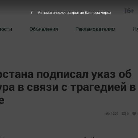
16+
6
Автоматическое закрытие баннера через
вости
Объявления
Рекламодателям
Н
стана подписал указ об
ра в связи с трагедией в
е
1266
0