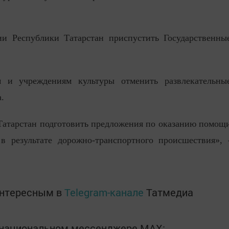
ии Республики Татарстан приспустить Государственны
м и учреждениям культуры отменить развлекательны
.
Татарстан подготовить предложения по оказанию помощ
 результате дорожно-транспортного происшествия», 
интересным в
Telegram-канале
Татмедиа
в национальном мессенджере MАХ: