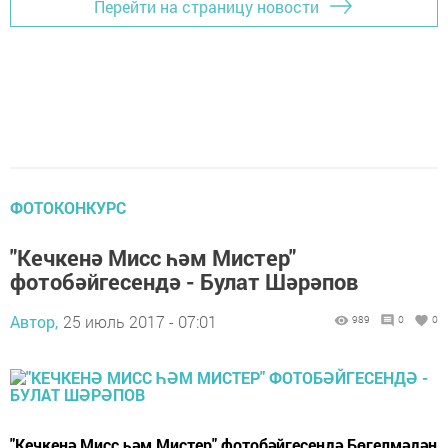
Перейти на страницу новости
ФОТОКОНКУРС
"Кечкенә Мисс һәм Мистер"
фотобәйгесендә - Булат Шәрәпов
Автор,
25 июль 2017 - 07:01
989
0
0
"Кечкенә Мисс һәм Мистер" фотобәйгесендә Бөгелмәдән