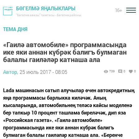
БӨГЕЛМӘ ЯҢАЛЫКЛАРЫ
16+
"Бөгелмә авазы" газетасы - Бөгелмә районы
ТЕМА ДНЯ
«Гаилә автомобиле» программасында
ике яки аннан күбрәк балигъ булмаган
балалы гаиләләр катнаша ала
Автор,
25 июль 2017 - 08:05
739
0
0
Lada машинасын сатып алучылар өчен автокредитның
яңа программасы барлыкка киләчәк. Аның
кысаларында, автомобильнең теләсә кайсы моделенә
бер тапкыр 10 процент ташлама биреләчәк, дип яза
«Российская газета». «Гаилә автомобиле»
программасында ике яки аннан күбрәк балигъ
булмаган балалы гаиләләр катнаша ала. «Беренче