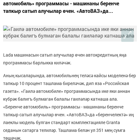
автомобиль» программасы - машинаны беренче
тапкыр сатып алучылар өчен. «АвтоВАЗ»да...
Lada машинасын сатып алучылар өчен автокредитның яңа
программасы барлыкка киләчәк.
Аның кысаларында, автомобильнең теләсә кайсы моделенә бер
тапкыр 10 процент ташлама биреләчәк, дип яза «Российская
газета». «Гаилә автомобиле» программасында ике яки аннан
күбрәк балигъ булмаган балалы гаиләләр катнаша ала.
«Беренче автомобиль» программасы - машинаны беренче
тапкыр сатып алучылар өчен. «АвтоВАЗ»да «беренчелектә» иң
лаеклы модель булган стандарт комплектацияле Granta
седанын сатарга телиләр. Ташлама белән ул 351 мең сумга
төшәчәк.