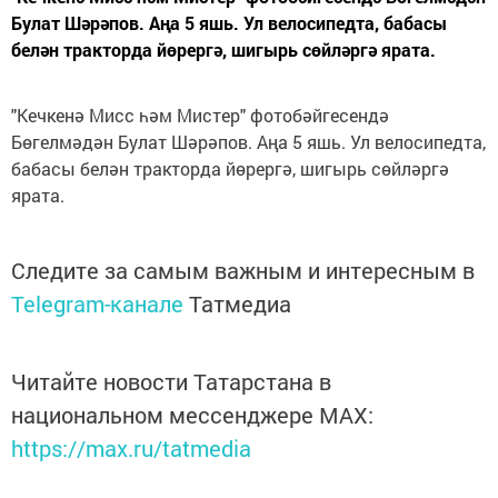
Булат Шәрәпов. Аңа 5 яшь. Ул велосипедта, бабасы
белән тракторда йөрергә, шигырь сөйләргә ярата.
"Кечкенә Мисс һәм Мистер" фотобәйгесендә
Бөгелмәдән Булат Шәрәпов. Аңа 5 яшь. Ул велосипедта,
бабасы белән тракторда йөрергә, шигырь сөйләргә
ярата.
Следите за самым важным и интересным в
Telegram-канале
Татмедиа
Читайте новости Татарстана в
национальном мессенджере MАХ:
https://max.ru/tatmedia