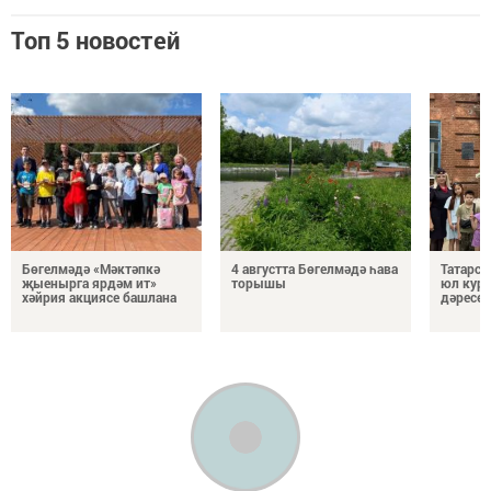
Топ 5 новостей
Бөгелмәдә «Мәктәпкә
4 августта Бөгелмәдә һава
Татарст
җыенырга ярдәм ит»
торышы
юл кур
хәйрия акциясе башлана
дәресе 