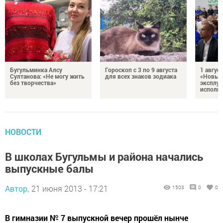
Бугульминка Алсу
Гороскоп с 3 по 9 августа
1 авгус
Султанова: «Не могу жить
для всех знаков зодиака
«Новые
без творчества»
эксплуа
исполня
НОВОСТИ
В школах Бугульмы и района начались
выпускные балы
Автор,
21 июня 2013 - 17:21
1503
0
0
В гимназии № 7 выпускной вечер прошёл нынче