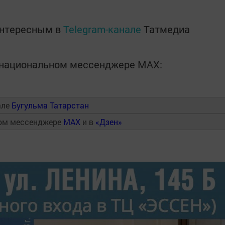
интересным в
Telegram-канале
Татмедиа
в национальном мессенджере MАХ:
але
Бугульма Татарстан
ном мессенджере
MAX
и в
«Дзен»