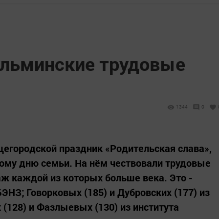
ульминские трудовые
1344
0
щегородской праздник «Родительская слава»,
му дню семьи. На нём чествовали трудовые
ж каждой из которых больше века. Это -
БЭНЗ; Говорковых (185) и Дубровских (177) из
(128) и Фазлыевых (130) из института