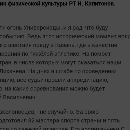
ик физической культуры РТ Н. Капитонов.
ти огонь Универсиады, и я рад, что буду
событию. Ведь этот исторический момент вря
го шествия поеду в Казань, где в качестве
нования по тяжёлой атлетике. На помост
тран, в числе которых могут оказаться наши
Лихачёва. На днях в штабе по проведению
нцию, все судьи прошли аккредитацию,
о, на какие соревнования можно будет
й Васильевич.
акелоносцев, - не случайно. За свою
одготовил 32 мастера спорта страны и пять
са по тяжёлой атлетике. Его воспитанники С.