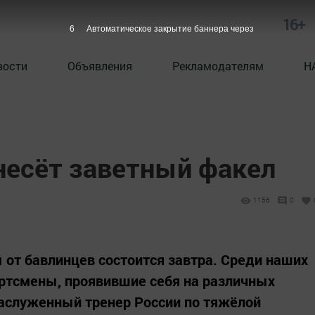
16+
5
Автоматическое закрытие баннера через
вости
Объявления
Рекламодателям
Н
несёт заветный факел
1156
0
от бавлинцев состоится завтра. Среди наших
ртсмены, проявившие себя на различных
 заслуженный тренер России по тяжёлой