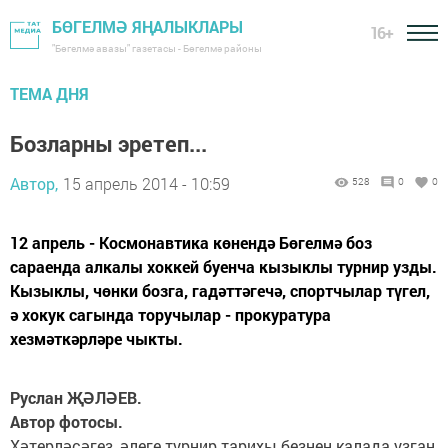
БӨГЕЛМӘ ЯҢАЛЫКЛАРЫ
16+
"Бөгелмә авазы" газетасы - Бөгелмә районы
ТЕМА ДНЯ
Бозларны эретеп...
Автор,
15 апрель 2014 - 10:59
528
0
0
12 апрель - Космонавтика көнендә Бөгелмә боз
сараенда алкалы хоккей буенча кызыклы турнир узды.
Кызыклы, чөнки бозга, гадәттәгечә, спортчылар түгел,
ә хокук сагында торучылар - прокуратура
хезмәткәрләре чыкты.
Руслан ҖӘЛӘЕВ.
Автор фотосы.
Хәтерләсәгез, әлеге турнир тарихы безнең калада узган