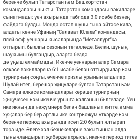
беренче булып Татарстан һәм Башкортстан
командалары чыкты. Татарстан командасы вәкилләре
сынатмады: уен ахырында таблода 3:0 исәбе безнең
файдага булды. Монда өстәп шуны гына әйтәсе килә,
алдагы көнне Уфаның "Салават Юлаев" командасы,
плей-офф уеннары кысаларында "Металлург"ка
оттырып, быелгы сезонын төгәлләде. Бәлки, шуның
шаукымы булгандыр, аларга бездә
дә уңыш елмаймады. Икенче уеннарын алар Самара
өлкәсе вәкилләренә 6:1 исәбе белән оттырдылар һәм
турнирның соңгы, өченче призлы урынын алдылар.
Шулай итеп, берешәр җиңүләре булган Татарстан һәм
Самара өлкәсе командалары көрәше турнирның
җиңүчесен һәм икенче урынга калганын билгеләде. Уен
ике якның да һөҗүмнәре белән башланып китте, әмма
хуҗалар бер-бер артлы ике контрһөҗүм үткәрде һәм
беренче период ахырында исәп 2:0 булып ялтырап
тора иде. Әлеге хәл безнекеләрне вакытыннан алда
тынычландырып җибәрде ахрысы, икенче период тигез