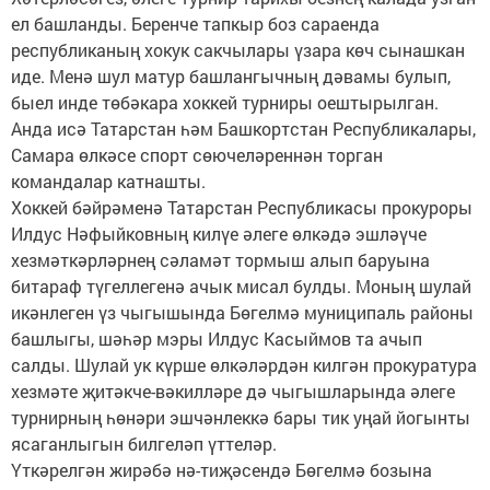
ел башланды. Беренче тапкыр боз сараенда
республиканың хокук сакчылары үзара көч сынашкан
иде. Менә шул матур башлангычның дәвамы булып,
быел инде төбәкара хоккей турниры оештырылган.
Анда исә Татарстан һәм Башкортстан Республикалары,
Самара өлкәсе спорт сөючеләреннән торган
командалар катнашты.
Хоккей бәйрәменә Татарстан Республикасы прокуроры
Илдус Нәфыйковның килүе әлеге өлкәдә эшләүче
хезмәткәрләрнең сәламәт тормыш алып баруына
битараф түгеллегенә ачык мисал булды. Моның шулай
икәнлеген үз чыгышында Бөгелмә муниципаль районы
башлыгы, шәһәр мэры Илдус Касыймов та ачып
салды. Шулай ук күрше өлкәләрдән килгән прокуратура
хезмәте җитәкче-вәкилләре дә чыгышларында әлеге
турнирның һөнәри эшчәнлеккә бары тик уңай йогынты
ясаганлыгын билгеләп үттеләр.
Үткәрелгән жирәбә нә-тиҗәсендә Бөгелмә бозына