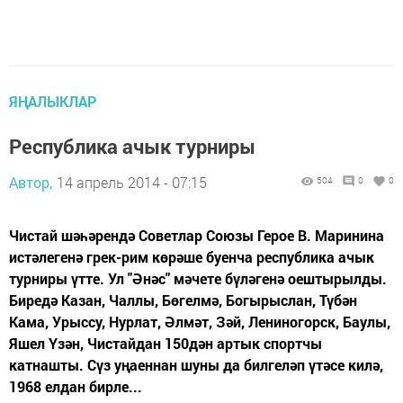
ЯҢАЛЫКЛАР
Республика ачык турниры
Автор,
14 апрель 2014 - 07:15
504
0
0
Чистай шәһәрендә Советлар Союзы Герое В. Маринина
истәлегенә грек-рим көрәше буенча республика ачык
турниры үтте. Ул "Әнәс" мәчете бүләгенә оештырылды.
Биредә Казан, Чаллы, Бөгелмә, Богырыслан, Түбән
Кама, Урыссу, Нурлат, Әлмәт, Зәй, Лениногорск, Баулы,
Яшел Үзән, Чистайдан 150дән артык спортчы
катнашты. Сүз уңаеннан шуны да билгеләп үтәсе килә,
1968 елдан бирле...