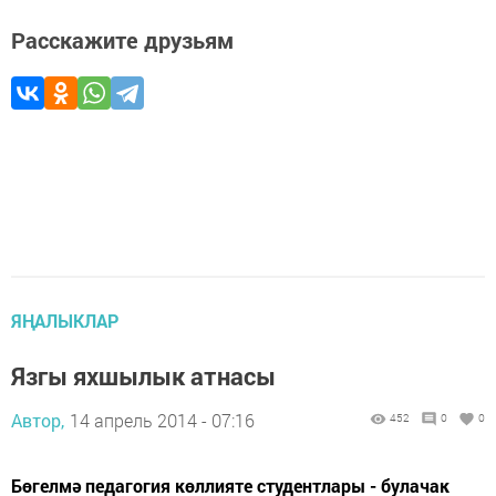
Расскажите друзьям
ЯҢАЛЫКЛАР
Язгы яхшылык атнасы
Автор,
14 апрель 2014 - 07:16
452
0
0
Бөгелмә педагогия көллияте студентлары - булачак