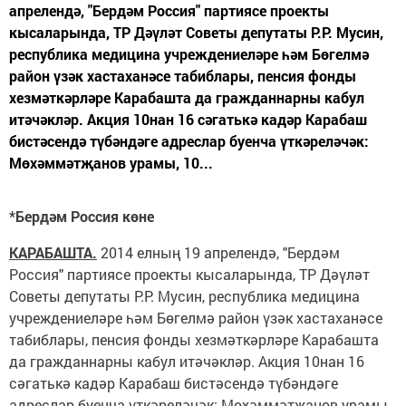
апрелендә, "Бердәм Россия" партиясе проекты
кысаларында, ТР Дәүләт Советы депутаты Р.Р. Мусин,
республика медицина учреждениеләре һәм Бөгелмә
район үзәк хастаханәсе табиблары, пенсия фонды
хезмәткәрләре Карабашта да гражданнарны кабул
итәчәкләр. Акция 10нан 16 сәгатькә кадәр Карабаш
бистәсендә түбәндәге адреслар буенча үткәреләчәк:
Мөхәммәтҗанов урамы, 10...
*Бердәм Россия көне
КАРАБАШТА.
2014 елның 19 апрелендә, "Бердәм
Россия" партиясе проекты кысаларында, ТР Дәүләт
Советы депутаты Р.Р. Мусин, республика медицина
учреждениеләре һәм Бөгелмә район үзәк хастаханәсе
табиблары, пенсия фонды хезмәткәрләре Карабашта
да гражданнарны кабул итәчәкләр. Акция 10нан 16
сәгатькә кадәр Карабаш бистәсендә түбәндәге
адреслар буенча үткәреләчәк: Мөхәммәтҗанов урамы,