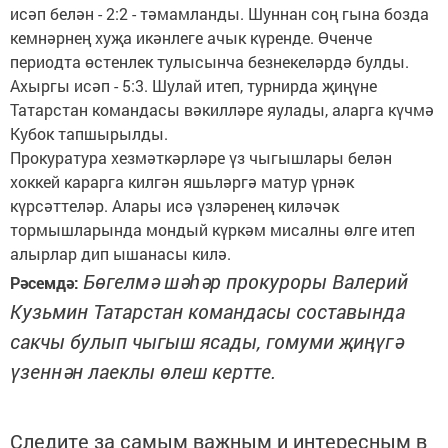
исәп белән - 2:2 - тәмамланды. Шуннан соң гына бозда
кемнәрнең хуҗа икәнлеге ачык күренде. Өченче
периодта өстенлек тулысынча безнекеләрдә булды.
Ахыргы исәп - 5:3. Шулай итеп, турнирда җиңүне
Татарстан командасы вәкилләре яулады, аларга күчмә
Кубок тапшырылды.
Прокуратура хезмәткәрләре үз чыгышлары белән
хоккей карарга килгән яшьләргә матур үрнәк
күрсәттеләр. Алары исә үзләренең киләчәк
тормышларында мондый күркәм мисалны өлге итеп
алырлар дип ышанасы килә.
Бөгелмә шәһәр прокуроры Валерий
Рәсемдә:
Кузьмин Татарстан командасы составында
сакчы булып чыгыш ясады, гомуми җиңүгә
үзеннән лаеклы өлеш кертте.
Следите за самым важным и интересным в