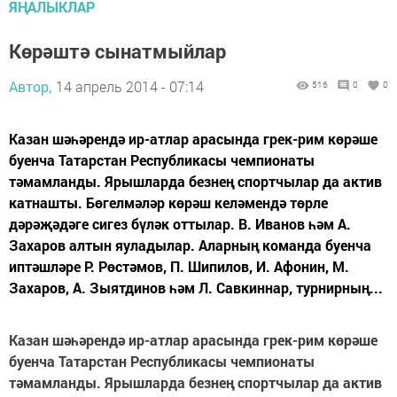
ЯҢАЛЫКЛАР
Көрәштә сынатмыйлар
Автор,
14 апрель 2014 - 07:14
516
0
0
Казан шәһәрендә ир-атлар арасында грек-рим көрәше
буенча Татарстан Республикасы чемпионаты
тәмамланды. Ярышларда безнең спортчылар да актив
катнашты. Бөгелмәләр көрәш келәмендә төрле
дәрәҗәдәге сигез бүләк оттылар. В. Иванов һәм А.
Захаров алтын яуладылар. Аларның команда буенча
иптәшләре Р. Рөстәмов, П. Шипилов, И. Афонин, М.
Захаров, А. Зыятдинов һәм Л. Савкиннар, турнирның...
Казан шәһәрендә ир-атлар арасында грек-рим көрәше
буенча Татарстан Республикасы чемпионаты
тәмамланды. Ярышларда безнең спортчылар да актив