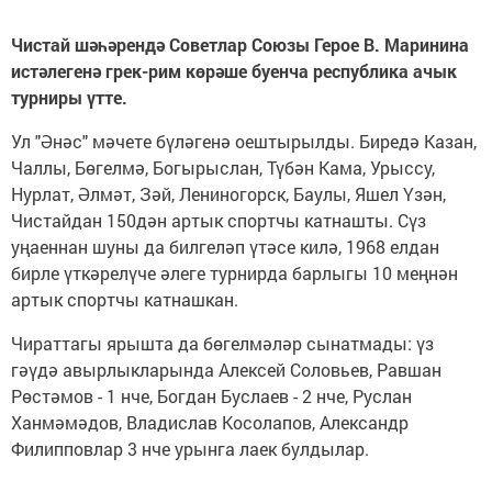
Чистай шәһәрендә Советлар Союзы Герое В. Маринина
истәлегенә грек-рим көрәше буенча республика ачык
турниры үтте.
Ул "Әнәс" мәчете бүләгенә оештырылды. Биредә Казан,
Чаллы, Бөгелмә, Богырыслан, Түбән Кама, Урыссу,
Нурлат, Әлмәт, Зәй, Лениногорск, Баулы, Яшел Үзән,
Чистайдан 150дән артык спортчы катнашты. Сүз
уңаеннан шуны да билгеләп үтәсе килә, 1968 елдан
бирле үткәрелүче әлеге турнирда барлыгы 10 меңнән
артык спортчы катнашкан.
Чираттагы ярышта да бөгелмәләр сынатмады: үз
гәүдә авырлыкларында Алексей Соловьев, Равшан
Рөстәмов - 1 нче, Богдан Буслаев - 2 нче, Руслан
Ханмәмәдов, Владислав Косолапов, Александр
Филипповлар 3 нче урынга лаек булдылар.