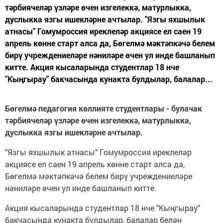
тәрбиячеләр үзләре өчен изгелеккә, матурлыкка,
дуслыкка язгы ишекләрне ачтылар. "Язгы яхшылык
атнасы" Гомумроссия иреклеләр акциясе ел саен 19
апрель көнне старт алса да, Бөгелмә мәктәпкәчә белем
бирү учреждениеләре нәниләре өчен ул инде башланып
китте. Акция кысаларында студентлар 18 нче
"Кыңгырау" бакчасында кунакта булдылар, балалар...
Бөгелмә педагогия көллияте студентлары - булачак
тәрбиячеләр үзләре өчен изгелеккә, матурлыкка,
дуслыкка язгы ишекләрне ачтылар.
"Язгы яхшылык атнасы" Гомумроссия иреклеләр
акциясе ел саен 19 апрель көнне старт алса да,
Бөгелмә мәктәпкәчә белем бирү учреждениеләре
нәниләре өчен ул инде башланып китте.
Акция кысаларында студентлар 18 нче "Кыңгырау"
бакчасында кунакта булдылар, балалар белән