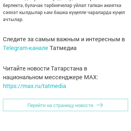
берлектә, булачак тәрбиячеләр уйлап тапкан әкияткә
сәяхәт кылдылар һәм башка күңелле чараларда күңел
ачтылар.
Следите за самым важным и интересным в
Telegram-канале
Татмедиа
Читайте новости Татарстана в
национальном мессенджере MАХ:
https://max.ru/tatmedia
Перейти на страницу новости