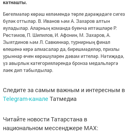
катнашты.
Бөгелмәләр көрәш келәмендә төрле дәрәҗәдәге сигез
бүләк оттылар. В. Иванов һәм А. Захаров алтын
яуладылар. Аларның команда буенча иптәшләре Р.
Рөстәмов, П. Шипилов, И. Афонин, М. Захаров, А.
Зыятдинов һәм Л. Савкиннар, турнирның финал
өлешенә керә алмасалар да, бирешмәделәр, призлы
урыннар өчен көрәшүләрен дәвам иттеләр. Нәтиҗәдә,
үз авырлык категорияләрендә бронза медальләргә
лаек дип табылдылар.
Следите за самым важным и интересным в
Telegram-канале
Татмедиа
Читайте новости Татарстана в
национальном мессенджере MАХ: