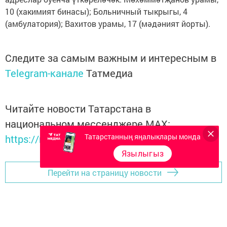
10 (хакимият бинасы); Больничный тыкрыгы, 4
(амбулатория); Вахитов урамы, 17 (мәдәният йорты).
Следите за самым важным и интересным в
Telegram-канале
Татмедиа
Читайте новости Татарстана в
национальном мессенджере MАХ:
Татарстанның яңалыклары монда
https://max.ru/tatmedia
Язылыгыз
Перейти на страницу новости