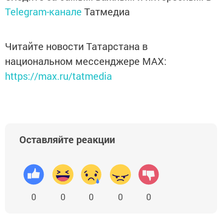
Telegram-канале
Татмедиа
Читайте новости Татарстана в
национальном мессенджере MАХ:
https://max.ru/tatmedia
Оставляйте реакции
0
0
0
0
0