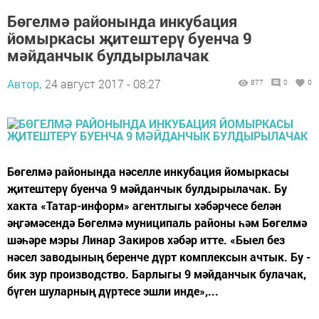
Бөгелмә районында инкубация
йомыркасы җитештерү буенча 9
мәйданчык булдырылачак
Автор,
24 август 2017 - 08:27
877
0
0
Бөгелмә районында нәселле инкубация йомыркасы
җитештерү буенча 9 мәйданчык булдырылачак. Бу
хакта «Татар-информ» агентлыгы хәбәрчесе белән
әңгәмәсендә Бөгелмә муниципаль районы һәм Бөгелмә
шәһәре мэры Линар Закиров хәбәр итте. «Быел без
нәсел заводының беренче дүрт комплексын ачтык. Бу -
бик зур производство. Барлыгы 9 мәйданчык булачак,
бүген шуларның дүртесе эшли инде»,...