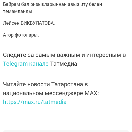
Бәйрәм бал ризыкларыннан авыз итү белән
тәмамланды.
Ләйсән БИКБУЛАТОВА.
Атор фотолары.
Следите за самым важным и интересным в
Telegram-канале
Татмедиа
Читайте новости Татарстана в
национальном мессенджере MАХ:
https://max.ru/tatmedia