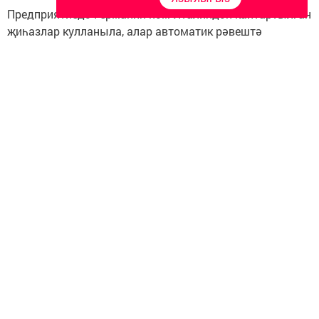
Предприятиедә Германия һәм Италиядән кайтартылган
җиһазлар кулланыла, алар автоматик рәвештә
комплекс эчендәге климатны сакларга, йомыркаларны
алырга, азык таратырга мөмкинлек бирә. Кош-корт
Голландиядән китерелгән. Дүрт комплексның
һәркайсында - 65-75 мең кош исәпләнә. Бүгенге көндә
алар көненә 45 мең йомырка сала.
"Татар-информ"
Следите за самым важным и интересным в
Telegram-канале
Татмедиа
Читайте новости Татарстана в
национальном мессенджере MАХ:
https://max.ru/tatmedia