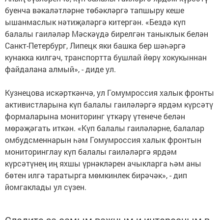
буенча вәкаләтләрне төбәкләргә тапшыру кеше
ышанмаслык нәтиҗәләргә китергән. «Бездә күп
балалы гаиләләр Мәскәүдә бирелгән таныклык белән
Санкт-Петербург, Липецк яки башка бер шәһәргә
кунакка килгәч, транспортта бушлай йөрү хокукыннан
файдалана алмый», - диде ул.
Кузнецова искәрткәнчә, ул Гомумроссия халык фронты
активистларына күп балалы гаиләләргә ярдәм күрсәтү
формаларына мониторинг үткәрү үтенече белән
мөрәҗәгать иткән. «Күп балалы гаиләләрне, балалар
омбудсменнарын һәм Гомумроссия халык фронтын
мониторинглау күп балалы гаиләләргә ярдәм
күрсәтүнең иң яхшы үрнәкләрен ачыкларга һәм аны
бөтен илгә таратырга мөмкинлек бирәчәк», - дип
йомгаклады ул сүзен.