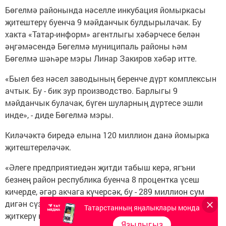
Бөгелмә районында нәселле инкубация йомыркасы
җитештерү буенча 9 мәйданчык булдырылачак. Бу
хакта «Татар-информ» агентлыгы хәбәрчесе белән
әңгәмәсендә Бөгелмә муниципаль районы һәм
Бөгелмә шәһәре мэры Линар Закиров хәбәр итте.
«Быел без нәсел заводының беренче дүрт комплексын
ачтык. Бу - бик зур производство. Барлыгы 9
мәйданчык булачак, бүген шуларның дүртесе эшли
инде», - диде Бөгелмә мэры.
Киләчәктә биредә елына 120 миллион данә йомырка
җитештереләчәк.
«Әлеге предприятиедән җитди табыш керә, ягъни
безнең район республика буенча 8 процентка үсеш
кичерде, әгәр акчага күчерсәк, бу - 289 миллион сум
дигән сүз. Киләчәктә аны ярты миллиард сумга
Татарстанның яңалыклары монда
җиткерү күздә тотыла», - диде Линар Закиров.
Язылыгыз