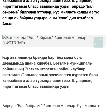
халкыбызга алар турында ишеттерә. Шуларның
чираттагысы Спасс авылында узды. Биредә "Бал
бәйрәме" билгеләп үттеләр. Рус милләте халкы авгус
аенда өч бәйрәм уздыра, аны "спас" дип атыйлар.
Авыл...
Һәр авылның үз бренды бар. Без моңа бу ел
дәвамында инана киләбез. Бөгелмә муниципаль
районының "Үзәкләштерелгән район клублар
системасы" авылларның үзенчәлеген күрсәтеп бирә,
халкыбызга алар турында ишеттерә. Шуларның
чираттагысы Спасс авылында узды.
Биредә "Бал бәйрәме" билгеләп үттеләр. Рус милләте