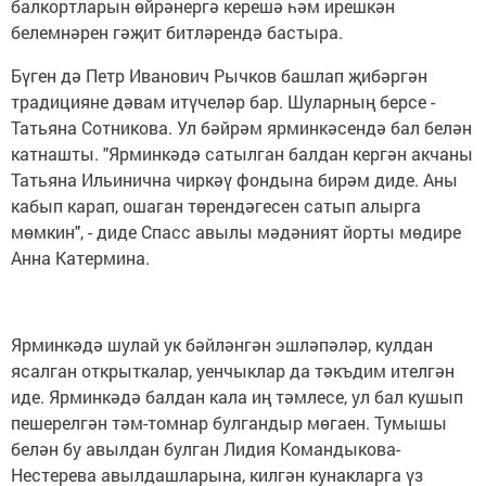
балкортларын өйрәнергә керешә һәм ирешкән
белемнәрен гәҗит битләрендә бастыра.
Бүген дә Петр Иванович Рычков башлап җибәргән
традицияне дәвам итүчеләр бар. Шуларның берсе -
Татьяна Сотникова. Ул бәйрәм ярминкәсендә бал белән
катнашты. "Ярминкәдә сатылган балдан кергән акчаны
Татьяна Ильинична чиркәү фондына бирәм диде. Аны
кабып карап, ошаган төрендәгесен сатып алырга
мөмкин", - диде Спасс авылы мәдәният йорты мөдире
Анна Катермина.
Ярминкәдә шулай ук бәйләнгән эшләпәләр, кулдан
ясалган открыткалар, уенчыклар да тәкъдим ителгән
иде. Ярминкәдә балдан кала иң тәмлесе, ул бал кушып
пешерелгән тәм-томнар булгандыр мөгаен. Тумышы
белән бу авылдан булган Лидия Командыкова-
Нестерева авылдашларына, килгән кунакларга үз