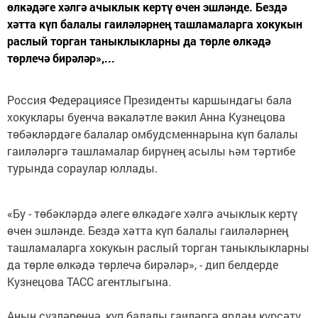
өлкәдәге хәлгә ачыклык кертү өчен эшләнде. Бездә
хәтта күп балалы гаиләләрнең ташламаларга хокукын
раслый торган таныклыкларны да төрле өлкәдә
төрлечә бирәләр»,...
Россия Федерациясе Президенты каршындагы бала
хокуклары буенча вәкаләтле вәкил Анна Кузнецова
төбәкләрдәге балалар омбудсменнарына күп балалы
гаиләләргә ташламалар бирүнең асылы һәм тәртибе
турында сораулар юллады.
«Бу - төбәкләрдә әлеге өлкәдәге хәлгә ачыклык кертү
өчен эшләнде. Бездә хәтта күп балалы гаиләләрнең
ташламаларга хокукын раслый торган таныклыкларны
да төрле өлкәдә төрлечә бирәләр», - дип белдерде
Кузнецова ТАСС агентлыгына.
Аның сүзләренчә, күп балалы гаиләргә ярдәм күрсәтү