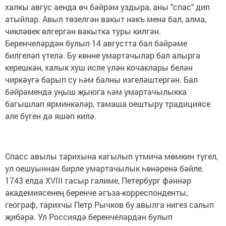
халкы авгус аенда өч бәйрәм уздыра, аны "спас" дип
атыйлар. Авыл төзелгән вакыт нәкъ менә бал, алма,
чикләвек өлгергән вакытка туры килгән.
Беренчеләрдән булып 14 августта бал бәйрәме
билгеләп үтелә. Бу көнне умартачылар бал алырга
керешкән, халык хуш исле үлән кочаклары белән
чиркәүгә барып су һәм балны изгеләштергән. Бал
бәйрәмендә уңыш җыюга һәм умартачылыкка
багышлап ярминкәләр, тамаша оештыру традициясе
әле бүген дә яшәп килә.
Спасс авылы тарихына кагылып үтмичә мөмкин түгел,
ул оешуыннан бирле умартачылык һөнәренә бәйле.
1743 елда XVIII гасыр галиме, Петербург фәннәр
академиясенең беренче әгъза-корреспонденты,
географ, тарихчы Петр Рычков бу авылга нигез салып
җибәрә. Ул Россиядә беренчеләрдән булып