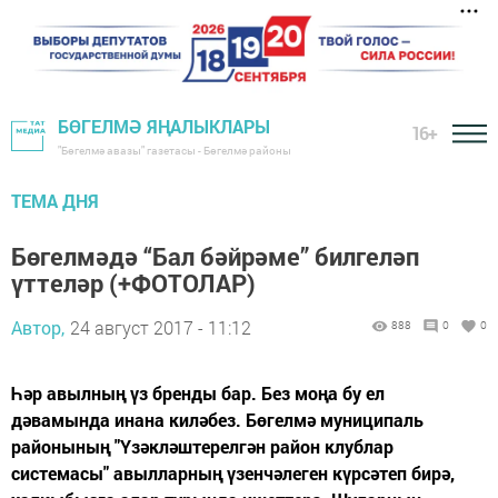
БӨГЕЛМӘ ЯҢАЛЫКЛАРЫ
16+
"Бөгелмә авазы" газетасы - Бөгелмә районы
ТЕМА ДНЯ
Бөгелмәдә “Бал бәйрәме” билгеләп
үттеләр (+ФОТОЛАР)
Автор,
24 август 2017 - 11:12
888
0
0
Һәр авылның үз бренды бар. Без моңа бу ел
дәвамында инана киләбез. Бөгелмә муниципаль
районының "Үзәкләштерелгән район клублар
системасы" авылларның үзенчәлеген күрсәтеп бирә,