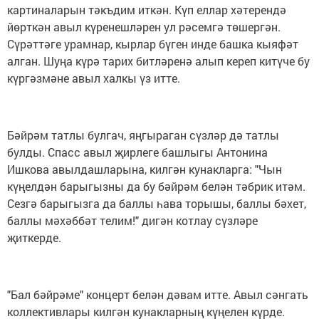
картиналарын тәкъдим иткән. Күп еллар хәтерендә
йөрткән авыл күренешләрен ул рәсемгә төшергән.
Сүрәттәге урамнар, кырлар бүген инде башка кыяфәт
алган. Шуңа күрә тарих битләренә алып кереп китүче бу
күргәзмәне авыл халкы үз итте.
Бәйрәм татлы булгач, яңгыраган сүзләр дә татлы
булды. Спасс авыл җирлеге башлыгы Антонина
Ишкова авылдашларына, килгән кунакларга: "Чын
күңелдән барыгызны да бу бәйрәм белән тәбрик итәм.
Сезгә барыгызга да баллы һава торышы, баллы бәхет,
баллы мәхәббәт телим!" дигән котлау сүзләре
җиткерде.
"Бал бәйрәме" концерт белән дәвам итте. Авыл сәнгать
коллективлары килгән кунакларның күңелен күрде.