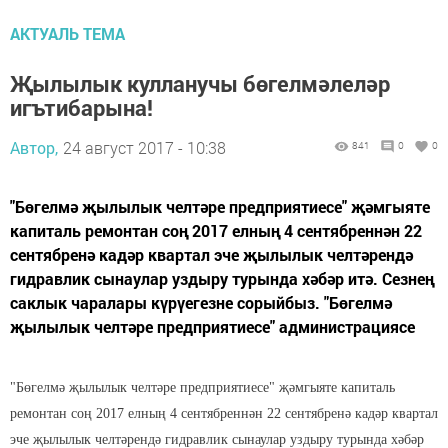
АКТУАЛЬ ТЕМА
Җылылык кулланучы бөгелмәлеләр
игътибарына!
Автор,
24 август 2017 - 10:38
841
0
0
"Бөгелмә җылылык челтәре предприятиесе" җәмгыяте
капиталь ремонтан соң 2017 елның 4 сентябреннән 22
сентябренә кадәр квартал эче җылылык челтәрендә
гидравлик сынаулар уздыру турында хәбәр итә. Сезнең
саклык чаралары күрүегезне сорыйбыз. "Бөгелмә
җылылык челтәре предприятиесе" администрациясе
"Бөгелмә җылылык челтәре предприятиесе" җәмгыяте капиталь
ремонтан соң 2017 елның 4 сентябреннән 22 сентябренә кадәр квартал
эче җылылык челтәрендә гидравлик сынаулар уздыру турында хәбәр