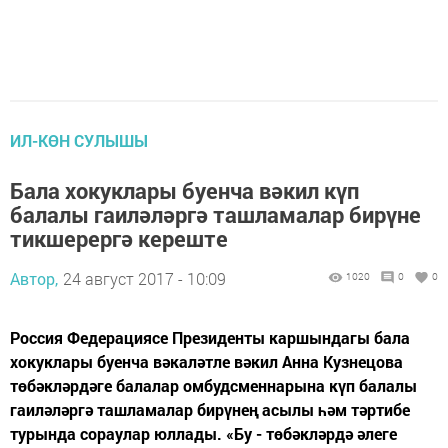
ИЛ-КӨН СУЛЫШЫ
Бала хокуклары буенча вәкил күп
балалы гаиләләргә ташламалар бирүне
тикшерергә кереште
Автор,
24 август 2017 - 10:09
1020
0
0
Россия Федерациясе Президенты каршындагы бала
хокуклары буенча вәкаләтле вәкил Анна Кузнецова
төбәкләрдәге балалар омбудсменнарына күп балалы
гаиләләргә ташламалар бирүнең асылы һәм тәртибе
турында сораулар юллады. «Бу - төбәкләрдә әлеге