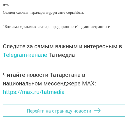
итә.
Сезнең саклык чаралары күрүегезне сорыйбыз.
"Бөгелмә җылылык челтәре предприятиесе" администрациясе
Следите за самым важным и интересным в
Telegram-канале
Татмедиа
Читайте новости Татарстана в
национальном мессенджере MАХ:
https://max.ru/tatmedia
Перейти на страницу новости