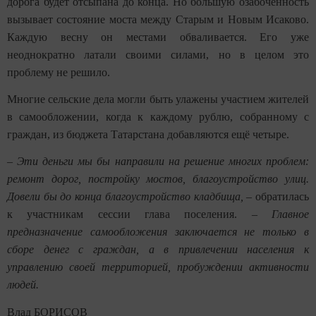
дорога будет отсыпана до конца. Но большую озабоченность
вызывает состояние моста между Старым и Новым Исаково.
Каждую весну он местами обваливается. Его уже
неоднократно латали своими силами, но в целом это
проблему не решило.
Многие сельские дела могли быть улажены участием жителей
в самообложении, когда к каждому рублю, собранному с
граждан, из бюджета Татарстана добавляются ещё четыре.
–
Эти деньги мы бы направили на решение многих проблем:
ремонт дорог, постройку мостов, благоустройство улиц.
Довели бы до конца благоустройство кладбища,
– обратилась
к участникам сессии глава поселения. –
Главное
предназначение самообложения заключается не только в
сборе денег с граждан, а в привлечении населения к
управлению своей территорией, пробуждении активности
людей.
Влад БОРИСОВ