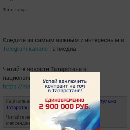
Фото автора
Следите за самым важным и интересным в
Telegram-канале
Татмедиа
Читайте новости Татарстана в
национальном мессенджере MАХ:
https://max.ru/tatmedia
Ещё больше новостей в Telegram-канале
Бугульма
Татарстан
Читайте наши новости в национальном
мессенджере
MAX
и в
«Дзен»