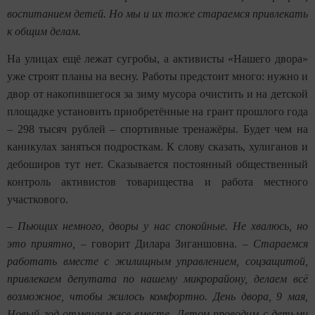
воспитанием детей. Но мы и их тоже стараемся привлекать
к общим делам.
На улицах ещё лежат сугробы, а активисты «Нашего двора»
уже строят планы на весну. Работы предстоит много: нужно и
двор от накопившегося за зиму мусора очистить и на детской
площадке установить приобретённые на грант прошлого года
– 298 тысяч рублей – спортивные тренажёры. Будет чем на
каникулах заняться подросткам. К слову сказать, хулиганов и
дебоширов тут нет. Сказывается постоянный общественный
контроль активистов товарищества и работа местного
участкового.
–
Пьющих немного, дворы у нас спокойные. Не хвалюсь, но
это приятно,
– говорит Дилара Зиганшовна. –
Стараемся
работать вместе с жилищным управлением, соцзащитой,
привлекаем депутата по нашему микрорайону, делаем всё
возможное, чтобы жилось комфортно. День двора, 9 мая,
Новый год отмечаем все вместе. Летом проводим с детьми