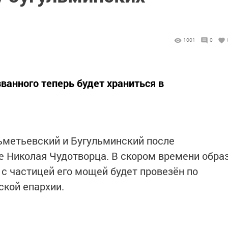
1001
0
анного теперь будет храниться в
ьметьевский и Бугульминский после
е Николая Чудотворца. В скором времени обра
 с частицей его мощей будет провезён по
кой епархии.