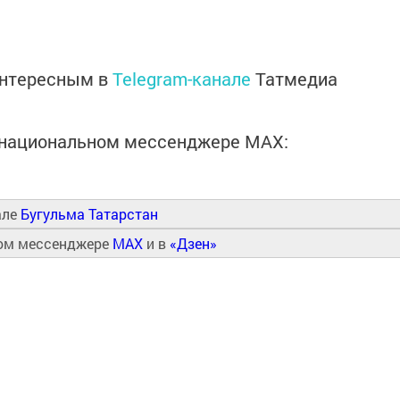
интересным в
Telegram-канале
Татмедиа
в национальном мессенджере MАХ:
але
Бугульма Татарстан
ном мессенджере
MAX
и в
«Дзен»