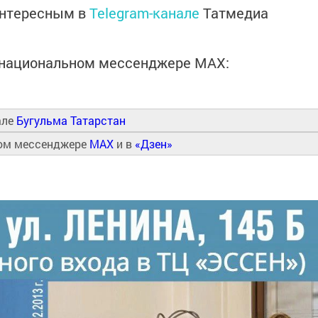
интересным в
Telegram-канале
Татмедиа
в национальном мессенджере MАХ:
але
Бугульма Татарстан
ном мессенджере
MAX
и в
«Дзен»