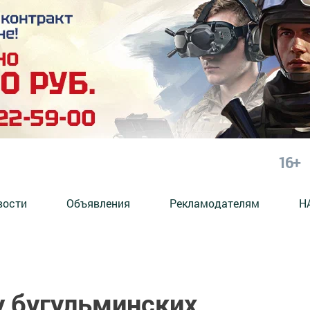
16+
вости
Объявления
Рекламодателям
Н
у бугульминских