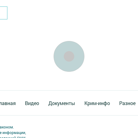
лавная
Видео
Документы
Крим-инфо
Разное
аконом.
ме информации,