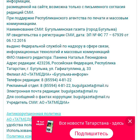
информации,
размещенной на сайте, возможна только с письменного согласия
редакций СМИ.
При поддержке Республиканского агентства по печати и массовым
коммуникациям.
Наименование СМИ: Бугульминская газета (город Бугульма)
№ свидетельства о регистрации СМИ, дата: ЭЛ № ФС 77 – 67939 от
06.12.2016
выдано Федеральной службой по надзору в сфере связи,
информационных технологий и массовых коммуникаций
ФИО главного редактора: Панина Наталья Леонидовна
Адрес редакции: 423236, Российская Федерация, Республика
Татарстан, г. Бугульма, ул. Гафиатуллина, д. 33
Филиал АО «ТАТМЕДИА» «Бугульма-информ»
Телефон редакции: 8 (85594) 4-81-22
Рекламный отдел: 8 (85594) 4-81-22, bugulgazeta@mail.ru
Электронная почта редакции: bugulgazeta@mail.ru
Для сообщений о фактах коррупции: bugulgazeta@mail.ru
Учредитель СМИ: АО «ТАТМЕДИА»
Антикоррупционная политика
АО «ТАТМЕДИА» использует «cookie»
для персонализации сервисов и
Все новости Татарстана - здесь
удобства пользователей сайтом.
Использование «cookie» можно отменить в настройках браузера.
Подпишитесь
Политика конфиденциальности