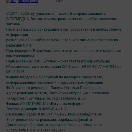
© 2011 - 2026. Бугульминская газета. Все права защищены.
© ТАТМЕДИА. Все материалы, размещенные на сайте, защищены
законом.
Перепечатка, воспроизведение и распространение в любом объеме
информации,
размещенной на сайте, возможна только с письменного согласия
редакций СМИ.
При поддержке Республиканского агентства по печати и массовым
коммуникациям.
Наименование СМИ: Бугульминская газета (город Бугульма)
№ свидетельства о регистрации СМИ, дата: ЭЛ № ФС 77 – 67939 от
06.12.2016
выдано Федеральной службой по надзору в сфере связи,
информационных технологий и массовых коммуникаций
ФИО главного редактора: Панина Наталья Леонидовна
Адрес редакции: 423236, Российская Федерация, Республика
Татарстан, г. Бугульма, ул. Гафиатуллина, д. 33
Филиал АО «ТАТМЕДИА» «Бугульма-информ»
Телефон редакции: 8 (85594) 4-81-22
Рекламный отдел: 8 (85594) 4-81-22, bugulgazeta@mail.ru
Электронная почта редакции: bugulgazeta@mail.ru
Для сообщений о фактах коррупции: bugulgazeta@mail.ru
Учредитель СМИ: АО «ТАТМЕДИА»