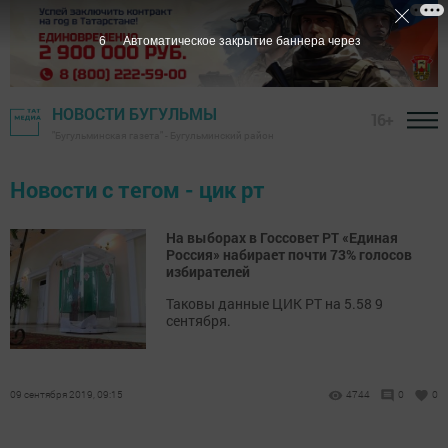
5
Автоматическое закрытие баннера через
НОВОСТИ БУГУЛЬМЫ
16+
"Бугульминская газета" - Бугульминский район
Новости с тегом - цик рт
На выборах в Госсовет РТ «Единая
Россия» набирает почти 73% голосов
избирателей
Таковы данные ЦИК РТ на 5.58 9
сентября.
09 сентября 2019, 09:15
4744
0
0