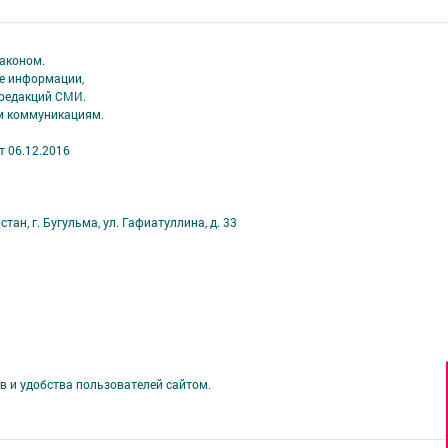
аконом.
ме информации,
 редакций СМИ.
ым коммуникациям.
т 06.12.2016
ан, г. Бугульма, ул. Гафиатуллина, д. 33
в и удобства пользователей сайтом.