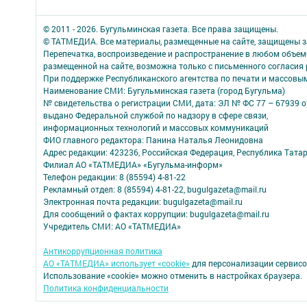
© 2011 - 2026. Бугульминская газета. Все права защищены.
© ТАТМЕДИА. Все материалы, размещенные на сайте, защищены з
Перепечатка, воспроизведение и распространение в любом объе
размещенной на сайте, возможна только с письменного согласия
При поддержке Республиканского агентства по печати и массов
Наименование СМИ: Бугульминская газета (город Бугульма)
№ свидетельства о регистрации СМИ, дата: ЭЛ № ФС 77 – 67939 о
выдано Федеральной службой по надзору в сфере связи,
информационных технологий и массовых коммуникаций
ФИО главного редактора: Панина Наталья Леонидовна
Адрес редакции: 423236, Российская Федерация, Республика Татарст
Филиал АО «ТАТМЕДИА» «Бугульма-информ»
Телефон редакции: 8 (85594) 4-81-22
Рекламный отдел: 8 (85594) 4-81-22, bugulgazeta@mail.ru
Электронная почта редакции: bugulgazeta@mail.ru
Для сообщений о фактах коррупции: bugulgazeta@mail.ru
Учредитель СМИ: АО «ТАТМЕДИА»
Антикоррупционная политика
АО «ТАТМЕДИА» использует «cookie»
для персонализации сервисо
Использование «cookie» можно отменить в настройках браузера.
Политика конфиденциальности