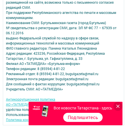
размещенной на сайте, возможна только с письменного согласия
редакций СМИ.
При поддержке Республиканского агентства по печати и массовым
коммуникациям.
Наименование СМИ: Бугульминская газета (город Бугульма)
№ свидетельства о регистрации СМИ, дата: ЭЛ № ФС 77 – 67939 от
06.12.2016
выдано Федеральной службой по надзору в сфере связи,
информационных технологий и массовых коммуникаций
ФИО главного редактора: Панина Наталья Леонидовна
Адрес редакции: 423236, Российская Федерация, Республика
Татарстан, г. Бугульма, ул. Гафиатуллина, д. 33
Филиал АО «ТАТМЕДИА» «Бугульма-информ»
Телефон редакции: 8 (85594) 4-81-22
Рекламный отдел: 8 (85594) 4-81-22, bugulgazeta@mail.ru
Электронная почта редакции: bugulgazeta@mail.ru
Для сообщений о фактах коррупции: bugulgazeta@mail.ru
Учредитель СМИ: АО «ТАТМЕДИА»
Антикоррупционная политика
АО «ТАТМЕДИА» использует «cookie»
для персонализации сервисов и
Все новости Татарстана - здесь
удобства пользователей сайтом.
Использование «cookie» можно отменить в настройках браузера.
Подпишитесь
Политика конфиденциальности