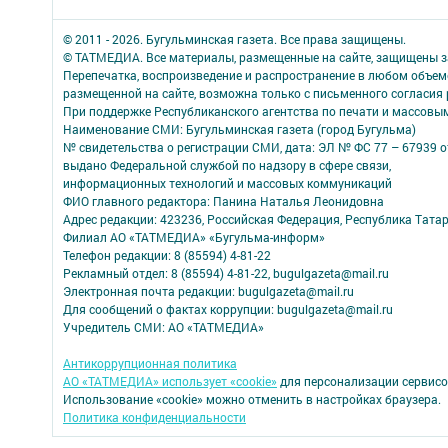
© 2011 - 2026. Бугульминская газета. Все права защищены.
© ТАТМЕДИА. Все материалы, размещенные на сайте, защищены з
Перепечатка, воспроизведение и распространение в любом объе
размещенной на сайте, возможна только с письменного согласия
При поддержке Республиканского агентства по печати и массов
Наименование СМИ: Бугульминская газета (город Бугульма)
№ свидетельства о регистрации СМИ, дата: ЭЛ № ФС 77 – 67939 о
выдано Федеральной службой по надзору в сфере связи,
информационных технологий и массовых коммуникаций
ФИО главного редактора: Панина Наталья Леонидовна
Адрес редакции: 423236, Российская Федерация, Республика Татарст
Филиал АО «ТАТМЕДИА» «Бугульма-информ»
Телефон редакции: 8 (85594) 4-81-22
Рекламный отдел: 8 (85594) 4-81-22, bugulgazeta@mail.ru
Электронная почта редакции: bugulgazeta@mail.ru
Для сообщений о фактах коррупции: bugulgazeta@mail.ru
Учредитель СМИ: АО «ТАТМЕДИА»
Антикоррупционная политика
АО «ТАТМЕДИА» использует «cookie»
для персонализации сервисо
Использование «cookie» можно отменить в настройках браузера.
Политика конфиденциальности