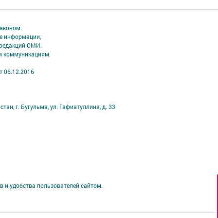
аконом.
ме информации,
 редакций СМИ.
ым коммуникациям.
т 06.12.2016
ан, г. Бугульма, ул. Гафиатуллина, д. 33
в и удобства пользователей сайтом.