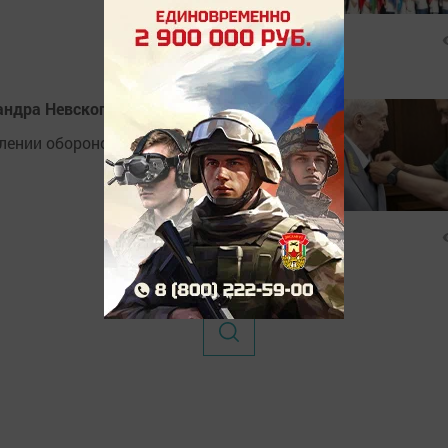
андра Невского
плении обороноспособности