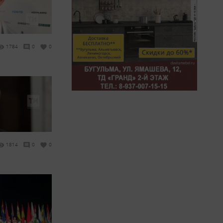
1784
0
0
1814
0
0