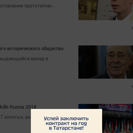
отовление прототипов».
го исторического общества
 выдающийся вклад в
ills Russia 2018
27 золотых, восьми