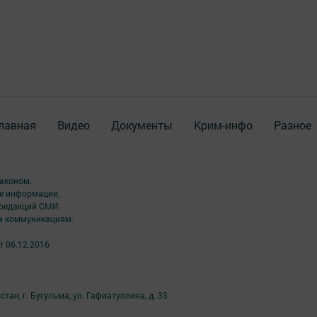
лавная
Видео
Документы
Крим-инфо
Разное
аконом.
ме информации,
 редакций СМИ.
ым коммуникациям.
т 06.12.2016
ан, г. Бугульма, ул. Гафиатуллина, д. 33