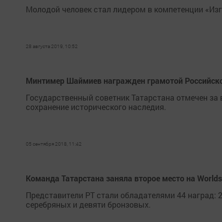
Молодой человек стал лидером в компетенции «Изг
28 августа 2019, 10:52
Минтимер Шаймиев награжден грамотой Российско
Государственный советник Татарстана отмечен за
сохранение исторического наследия.
05 сентября 2018, 11:42
Команда Татарстана заняла второе место на Worldsk
Представители РТ стали обладателями 44 наград: 
серебряных и девяти бронзовых.