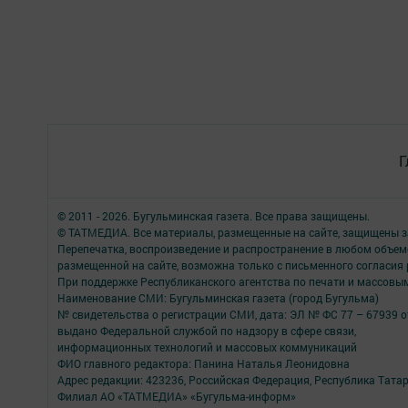
Г
© 2011 - 2026. Бугульминская газета. Все права защищены.
© ТАТМЕДИА. Все материалы, размещенные на сайте, защищены з
Перепечатка, воспроизведение и распространение в любом объе
размещенной на сайте, возможна только с письменного согласия
При поддержке Республиканского агентства по печати и массов
Наименование СМИ: Бугульминская газета (город Бугульма)
№ свидетельства о регистрации СМИ, дата: ЭЛ № ФС 77 – 67939 о
выдано Федеральной службой по надзору в сфере связи,
информационных технологий и массовых коммуникаций
ФИО главного редактора: Панина Наталья Леонидовна
Адрес редакции: 423236, Российская Федерация, Республика Татарст
Филиал АО «ТАТМЕДИА» «Бугульма-информ»