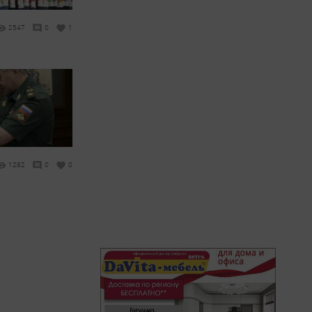
2547
0
1
1282
0
0