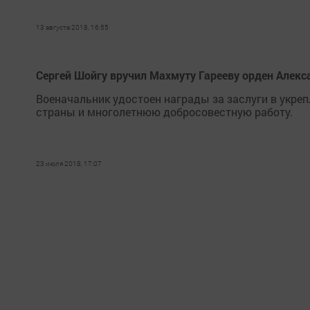
13 августа 2018, 16:55
Сергей Шойгу вручил Махмуту Гарееву орден Алекс
Военачальник удостоен награды за заслуги в укре
страны и многолетнюю добросовестную работу.
23 июля 2018, 17:07