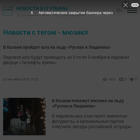
НОВОСТИ БУГУЛЬМЫ
16+
6
Автоматическое закрытие баннера через
"Бугульминская газета" - Бугульминский район
Новости с тегом - мюзикл
В Казани пройдет шоу на льду «Руслан и Людмила»
Ледовое шоу будут проводить со 2-го по 5 ноября в ледовом
дворце «Татнефть Арена».
22 сентября 2018, 13:22
1802
0
0
В Казани покажут мюзикл на льду
«Руслан и Людмила»
В ледовом шоу участвуют именитые
фигуристы, а музыкальные партии
озвучили звезды российской эстрады.