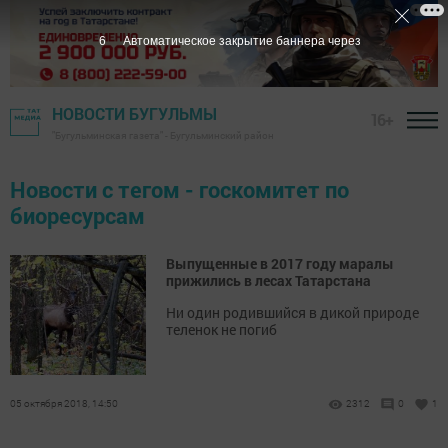
6
Автоматическое закрытие баннера через
НОВОСТИ БУГУЛЬМЫ
16+
"Бугульминская газета" - Бугульминский район
Новости с тегом - госкомитет по
биоресурсам
Выпущенные в 2017 году маралы
прижились в лесах Татарстана
Ни один родившийся в дикой природе
теленок не погиб
05 октября 2018, 14:50
2312
0
1