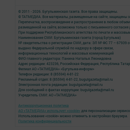
© 2011 - 2026. Бугульминская газета. Все права защищены.
© ТАТМЕДИА. Все материалы, размещенные на сайте, защищены з
Перепечатка, воспроизведение и распространение в любом объе
размещенной на сайте, возможна только с письменного согласия
При поддержке Республиканского агентства по печати и массов
Наименование СМИ: Бугульминская газета (город Бугульма)
№ свидетельства о регистрации СМИ, дата: ЭЛ № ФС 77 – 67939 о
выдано Федеральной службой по надзору в сфере связи,
информационных технологий и массовых коммуникаций
ФИО главного редактора: Панина Наталья Леонидовна
Адрес редакции: 423236, Российская Федерация, Республика Татарст
Филиал АО «ТАТМЕДИА» «Бугульма-информ»
Телефон редакции: 8 (85594) 4-81-22
Рекламный отдел: 8 (85594) 4-81-22, bugulgazeta@mail.ru
Электронная почта редакции: bugulgazeta@mail.ru
Для сообщений о фактах коррупции: bugulgazeta@mail.ru
Учредитель СМИ: АО «ТАТМЕДИА»
Антикоррупционная политика
АО «ТАТМЕДИА» использует «cookie»
для персонализации сервисо
Использование «cookie» можно отменить в настройках браузера.
Политика конфиденциальности