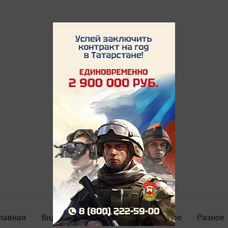
лавная
Видео
Документы
Крим-инфо
Разное