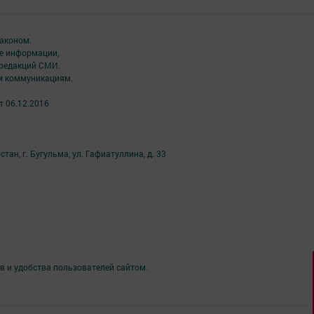
аконом.
ме информации,
 редакций СМИ.
ым коммуникациям.
т 06.12.2016
ан, г. Бугульма, ул. Гафиатуллина, д. 33
в и удобства пользователей сайтом.