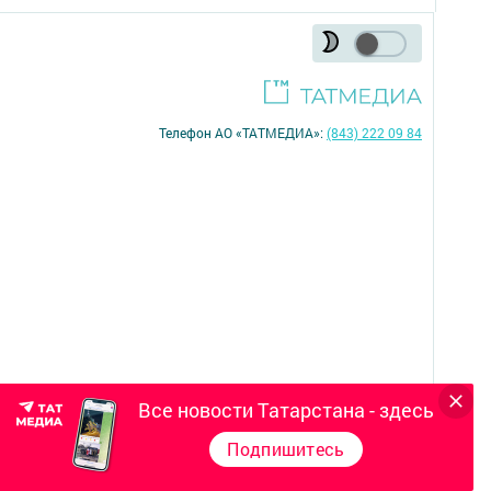
Телефон АО «ТАТМЕДИА»:
(843) 222 09 84
Все новости Татарстана - здесь
16+
Подпишитесь