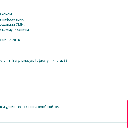
аконом.
ме информации,
 редакций СМИ.
ым коммуникациям.
т 06.12.2016
ан, г. Бугульма, ул. Гафиатуллина, д. 33
в и удобства пользователей сайтом.