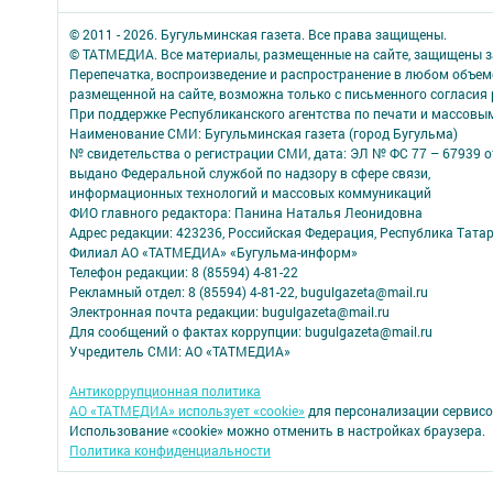
© 2011 - 2026. Бугульминская газета. Все права защищены.
© ТАТМЕДИА. Все материалы, размещенные на сайте, защищены з
Перепечатка, воспроизведение и распространение в любом объе
размещенной на сайте, возможна только с письменного согласия
При поддержке Республиканского агентства по печати и массов
Наименование СМИ: Бугульминская газета (город Бугульма)
№ свидетельства о регистрации СМИ, дата: ЭЛ № ФС 77 – 67939 о
выдано Федеральной службой по надзору в сфере связи,
информационных технологий и массовых коммуникаций
ФИО главного редактора: Панина Наталья Леонидовна
Адрес редакции: 423236, Российская Федерация, Республика Татарст
Филиал АО «ТАТМЕДИА» «Бугульма-информ»
Телефон редакции: 8 (85594) 4-81-22
Рекламный отдел: 8 (85594) 4-81-22, bugulgazeta@mail.ru
Электронная почта редакции: bugulgazeta@mail.ru
Для сообщений о фактах коррупции: bugulgazeta@mail.ru
Учредитель СМИ: АО «ТАТМЕДИА»
Антикоррупционная политика
АО «ТАТМЕДИА» использует «cookie»
для персонализации сервисо
Использование «cookie» можно отменить в настройках браузера.
Политика конфиденциальности