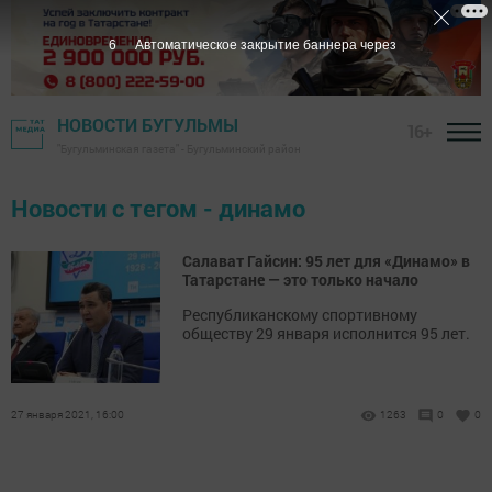
6
Автоматическое закрытие баннера через
НОВОСТИ БУГУЛЬМЫ
16+
"Бугульминская газета" - Бугульминский район
Новости с тегом - динамо
Салават Гайсин: 95 лет для «Динамо» в
Татарстане — это только начало
Республиканскому спортивному
обществу 29 января исполнится 95 лет.
27 января 2021, 16:00
1263
0
0