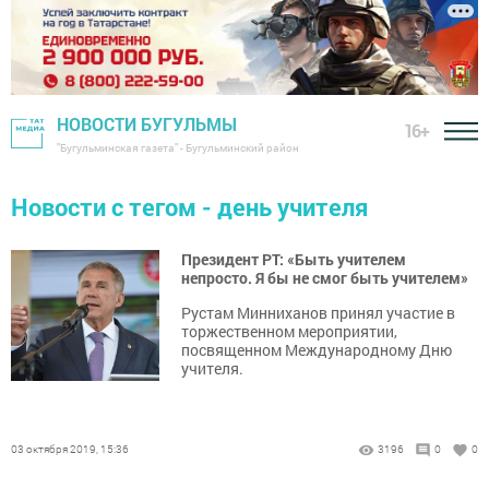
НОВОСТИ БУГУЛЬМЫ
16+
"Бугульминская газета" - Бугульминский район
Новости с тегом - день учителя
Президент РТ: «Быть учителем
непросто. Я бы не смог быть учителем»
Рустам Минниханов принял участие в
торжественном мероприятии,
посвященном Международному Дню
учителя.
03 октября 2019, 15:36
3196
0
0