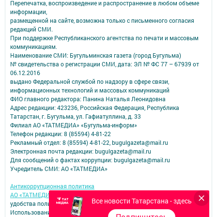
Перепечатка, воспроизведение и распространение в любом объеме
информации,
размещенной на сайте, возможна только с письменного согласия
редакций СМИ.
При поддержке Республиканского агентства по печати и массовым
коммуникациям.
Наименование СМИ: Бугульминская газета (город Бугульма)
№ свидетельства о регистрации СМИ, дата: ЭЛ № ФС 77 – 67939 от
06.12.2016
выдано Федеральной службой по надзору в сфере связи,
информационных технологий и массовых коммуникаций
ФИО главного редактора: Панина Наталья Леонидовна
Адрес редакции: 423236, Российская Федерация, Республика
Татарстан, г. Бугульма, ул. Гафиатуллина, д. 33
Филиал АО «ТАТМЕДИА» «Бугульма-информ»
Телефон редакции: 8 (85594) 4-81-22
Рекламный отдел: 8 (85594) 4-81-22, bugulgazeta@mail.ru
Электронная почта редакции: bugulgazeta@mail.ru
Для сообщений о фактах коррупции: bugulgazeta@mail.ru
Учредитель СМИ: АО «ТАТМЕДИА»
Антикоррупционная политика
АО «ТАТМЕДИА» использует «cookie»
для персонализации сервисов и
Все новости Татарстана - здесь
удобства пользователей сайтом.
Использование «cookie» можно отменить в настройках браузера.
Подпишитесь