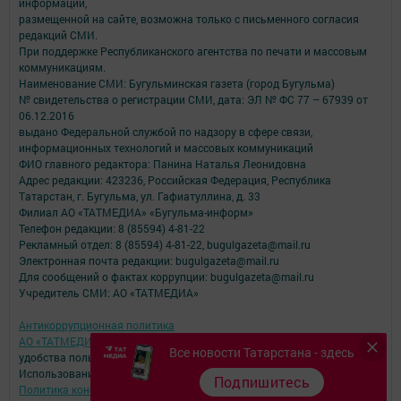
информации,
размещенной на сайте, возможна только с письменного согласия
редакций СМИ.
При поддержке Республиканского агентства по печати и массовым
коммуникациям.
Наименование СМИ: Бугульминская газета (город Бугульма)
№ свидетельства о регистрации СМИ, дата: ЭЛ № ФС 77 – 67939 от
06.12.2016
выдано Федеральной службой по надзору в сфере связи,
информационных технологий и массовых коммуникаций
ФИО главного редактора: Панина Наталья Леонидовна
Адрес редакции: 423236, Российская Федерация, Республика
Татарстан, г. Бугульма, ул. Гафиатуллина, д. 33
Филиал АО «ТАТМЕДИА» «Бугульма-информ»
Телефон редакции: 8 (85594) 4-81-22
Рекламный отдел: 8 (85594) 4-81-22, bugulgazeta@mail.ru
Электронная почта редакции: bugulgazeta@mail.ru
Для сообщений о фактах коррупции: bugulgazeta@mail.ru
Учредитель СМИ: АО «ТАТМЕДИА»
Антикоррупционная политика
АО «ТАТМЕДИА» использует «cookie»
для персонализации сервисов и
Все новости Татарстана - здесь
удобства пользователей сайтом.
Использование «cookie» можно отменить в настройках браузера.
Подпишитесь
Политика конфиденциальности