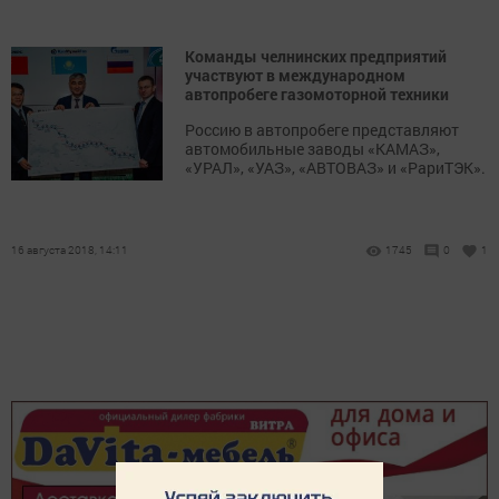
Команды челнинских предприятий
участвуют в международном
автопробеге газомоторной техники
Россию в автопробеге представляют
автомобильные заводы «КАМАЗ»,
«УРАЛ», «УАЗ», «АВТОВАЗ» и «РариТЭК».
16 августа 2018, 14:11
1745
0
1