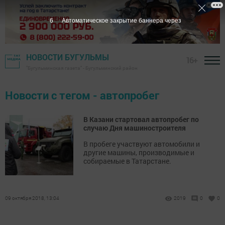
6
Автоматическое закрытие баннера через
НОВОСТИ БУГУЛЬМЫ
16+
"Бугульминская газета" - Бугульминский район
Новости с тегом - автопробег
В Казани стартовал автопробег по
случаю Дня машиностроителя
В пробеге участвуют автомобили и
другие машины, производимые и
собираемые в Татарстане.
09 октября 2018, 13:04
2019
0
0