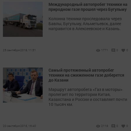
Международный автопробег техники на
природном газе прошел через Бугульму
Колонна техники проследовала через
Бавлы, Бугульму, Альметьевск, далее
направится в Алексеевское и Казань.
25 сентября 2018, 11:51
1771
0
0
Самый протяженный автопробег
техники на сжиженном газе доберется
до Казани
Маршрут автопробега «Газ в моторы»
пролегает по территории Китая,
Казахстана и России и составляет почти
10 тысяч км.
20 сентября 2018, 16:40
2118
0
0