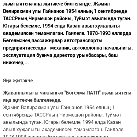
җәмгыятенә яңа җитәкче билгеләнде. Җәмил
Вәлирахман улы Гайнанов 1954 елның 1 сентябрендә
ТАССРның Чирмешән районы, Туймәт авылында туган.
Югары белемле, 1994 елда Казан авыл хуҗалыгы
академиясен тәмамлаган. Гаиләле. 1978-1993 елларда
Бөгелмәнең пассажирлар автотранспорты
предприятиесендә - механик, автоколонна начальнигы,
эксплуатация буенча директор урынбасары, баш
инженер,...
Яңа җитәкче
Җаваплылыгы чикләнгән "Бөгелмә ПАТП" җәмгыятенә
яңа җитәкче билгеләнде.
Җәмил Вәлирахман улы Гайнанов 1954 елның 1
сентябрендә ТАССРның Чирмешән районы, Туймәт
авылында туган. Югары белемле, 1994 елда Казан
авыл хуҗалыгы академиясен тәмамлаган. Гаиләле.
1978-1993 елларда Бөгелмәнең пассажирлар