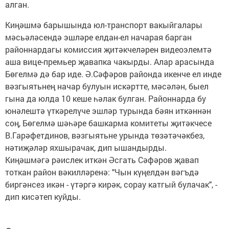
алган.
Киңәшмә барышында юл-транспорт вакыйгалары
мәсьәләсендә эшләре елдан-ел начарая барган
районнардагы комиссия җитәкчеләрен видеоэлемтә
аша вице-премьер җавапка чакырды. Алар арасында
Бөгелмә дә бар иде. Ә.Сәфәров районда икенче ел инде
вәзгыятьнең начар булуын искәртте, мәсәлән, быел
гына да юлда 10 кеше һәлак булган. Районнарда бу
юнәлештә үткәрелүче эшләр турында бәян иткәннән
соң, Бөгелмә шәһәре башкарма комитеты җитәкчесе
В.Гарәфетдинов, вәзгыятьне урында төзәтәчәкбез,
нәтиҗәләр яхшырачак, дип ышандырды.
Киңәшмәгә рәислек иткән Әсгать Сәфәров җавап
тоткан район вәкилләренә: "Чын күңелдән вәгъдә
биргәнсез икән - үтәргә кирәк, сорау катгый булачак", -
дип кисәтеп куйды.