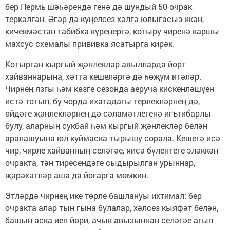
бер Пермь шәһәрендә генә дә шундый 50 очрак
теркәлгән. Әгәр дә күңелсез хәлгә юлыгасыз икән,
кичекмәстән табибка күренергә, котыру чиренә каршы
махсус схемалы прививка ясатырга кирәк.
Котырган кыргый җәнлекләр авылларда йорт
хайваннарына, хәтта кешеләргә дә һөҗүм итәләр.
Чирнең язгы һәм көзге сезонда аеруча кискенләшүен
истә тотып, бу чорда ихатадагы терлекләрнең дә,
өйдәге җәнлекләрнең дә сәламәтлегенә игътибарлы
булу, аларның сукбай һәм кыргый җәнлекләр белән
аралашуына юл куймаска тырышу сорала. Кешегә исә
чир, чирле хайванның селәгәе, яисә бүлентеге эләккән
очракта, тән тиресендәге сыдырылган урыннар,
җәрәхәтләр аша да йогарга мөмкин.
Этләрдә чирнең ике төрле башлануы ихтимал: бер
очракта алар тын гына булалар, хәлсез кыяфәт белән,
башын аска иеп йөри, ачык авызыннан селәгәе агып