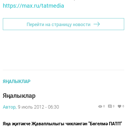
https://max.ru/tatmedia
Перейти на страницу новости
ЯҢАЛЫКЛАР
Яңалыклар
Автор,
9 июль 2012 - 06:30
0
0
0
Яңа җитәкче Җаваплылыгы чикләнгән "Бөгелмә ПАТП"