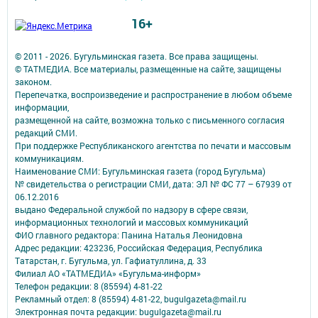
16+
© 2011 - 2026. Бугульминская газета. Все права защищены.
© ТАТМЕДИА. Все материалы, размещенные на сайте, защищены
законом.
Перепечатка, воспроизведение и распространение в любом объеме
информации,
размещенной на сайте, возможна только с письменного согласия
редакций СМИ.
При поддержке Республиканского агентства по печати и массовым
коммуникациям.
Наименование СМИ: Бугульминская газета (город Бугульма)
№ свидетельства о регистрации СМИ, дата: ЭЛ № ФС 77 – 67939 от
06.12.2016
выдано Федеральной службой по надзору в сфере связи,
информационных технологий и массовых коммуникаций
ФИО главного редактора: Панина Наталья Леонидовна
Адрес редакции: 423236, Российская Федерация, Республика
Татарстан, г. Бугульма, ул. Гафиатуллина, д. 33
Филиал АО «ТАТМЕДИА» «Бугульма-информ»
Телефон редакции: 8 (85594) 4-81-22
Рекламный отдел: 8 (85594) 4-81-22, bugulgazeta@mail.ru
Электронная почта редакции: bugulgazeta@mail.ru