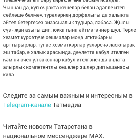
Чыннан да, күп очракта кешеләр белән әдәпле итеп
сөйләшә белмәү, түрәләрнең дорфалыгы да халыкта
әйтеп бетергесез ризасызлык тудыра, ләбаса. Җылы
сүз - җан азыгы дип, юкка гына әйтмәгәннәр шул. Төрле
хезмәт күрсәтүче оешмалар моңа игътибарны
арттырырлар, тупас хезмәткәрләр үзләренә лаеклырак
эш табар, ә халык арасында, дәүләттә кабул ителгән
һәм ни өчен ул законнар кабул ителгәнен дә аңлата
алырлык компетентлы кешеләр эшләр дип ышанасы
килә.
Следите за самым важным и интересным в
Telegram-канале
Татмедиа
Читайте новости Татарстана в
национальном мессенджере MАХ: