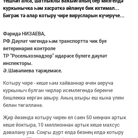
тешләп алса, шатлыклы вакыйганың бер мизгелдә
куркынычка һәм хәсрәткә әйләнүе бик ихтимал...
Бигрәк тә алар котыру чире вирусларын күчерүче...
Фәридә НИЗАЕВА,
РФ Дәүләт чигендә һәм транспортта чик буе
ветеринария контроле
ТР "Росельхознадзор" идарәсе бүлеге дәүләт
инспекторы.
Ә.Шәвәлиева тәрҗемәсе.
Котыру чире - кеше һәм хайваннар өчен аеруча
куркыныч булган чирләр исемлегендә беренче
бишлеккә кергән авыру. Аның ахыры еш кына үлем
белән төгәлләнә.
Җир йөзендә котыру чирен ел саен 50 меңнән артык
кеше йоктыра, 10 миллионнан артык кеше махсус
дәвалану уза. Соңгы дүрт елда безнең илдә котыру