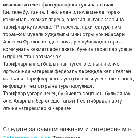
исәпләнгән счет-фактураларны кулына алачак.
Билгеле булганча, 1 июльдән ил күләмендә торак-
коммуналь хезмәт-ләренә, энергия чыганакларына
тарифлар күтәрелде. ТР төзелеш, архитектура һәм
торак-коммуналь хуҗалыгы министры урынбасары
Алексей Фролов белдергәнчә, республикада торак-
коммуналь хезмәтләре пакеты буенча тарифлар үсеше
6 проценттан артмаячак.
Тарифларның ел башыннан түгел, ә елның икенче
яртысында үзгәреше федераль дәрәҗәдә хәл ителгән
мәсьәлә. Тарифлар көйләүнең быелгы үзенчәлеге аның
инфляция темпларына туры килүендә.
Тарифлар үзгәрешенең бу быелга соңгысы булмаячак
әле. Аларның бер өлеше тагын 1 сентябрьдән арту
ягына үзгәрешләр кичерәчәк.
Следите за самым важным и интересным в