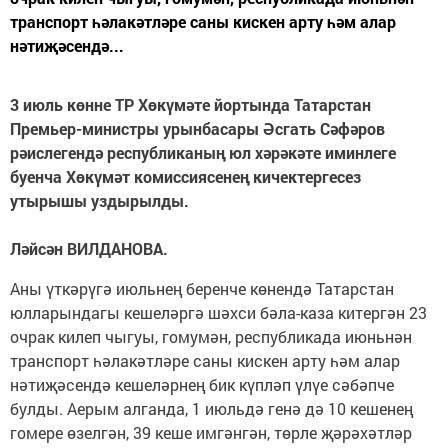
транспорт һәлакәтләре саны кискен арту һәм алар
нәтиҗәсендә...
3 июль көнне ТР Хөкүмәте йортында Татарстан
Премьер-министры урынбасары Әсгать Сәфәров
рәислегендә республиканың юл хәрәкәте иминлеге
буенча Хөкүмәт комиссиясенең кичектергесез
утырышы уздырылды.
Ләйсән ВИЛДАНОВА.
Аны үткәрүгә июльнең беренче көнендә Татарстан
юлларындагы кешеләргә шәхси бәла-каза китергән 23
очрак килеп чыгуы, гомумән, республикада июньнән
транспорт һәлакәтләре саны кискен арту һәм алар
нәтиҗәсендә кешеләрнең бик күпләп үлүе сәбәпче
булды. Аерым алганда, 1 июльдә генә дә 10 кешенең
гомере өзелгән, 39 кеше имгәнгән, төрле җәрәхәтләр