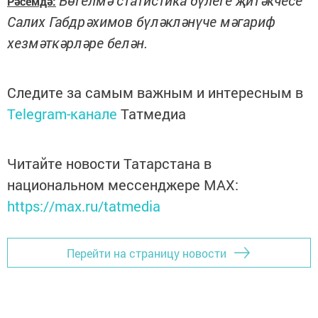
Бөгелмә статистика бүлеге җитәкчесе
Рәсемдә:
Салих Габдрәхимов бүләкләнүче мәгариф
хезмәткәрләре белән.
Следите за самым важным и интересным в
Telegram-канале
Татмедиа
Читайте новости Татарстана в
национальном мессенджере MАХ:
https://max.ru/tatmedia
Перейти на страницу новости