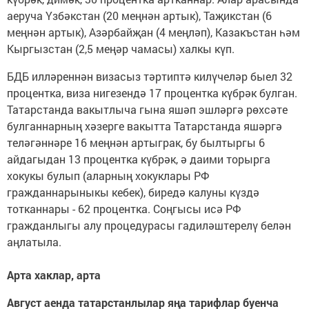
аеруча Үзбәкстан (20 меңнән артык), Таҗикстан (6
меңнән артык), Азәрбайҗан (4 меңләп), Казакъстан һәм
Кыргызстан (2,5 меңәр чамасы) халкы күп.
БДБ илләреннән визасыз тәртиптә килүчеләр быел 32
процентка, виза нигезендә 17 процентка күбрәк булган.
Татарстанда вакытлыча гына яшәп эшләргә рөхсәте
булганнарның хәзерге вакытта Татарстанда яшәргә
теләгәннәре 16 меңнән артыграк, бу былтыргы 6
айдагыдан 13 процентка күбрәк, ә даими торырга
хокукы булып (аларның хокуклары РФ
гражданнарыныкы кебек), биредә калуны күздә
тотканнары - 62 процентка. Соңгысы исә РФ
гражданлыгы алу процедурасы гадиләштерелү белән
аңлатыла.
Арта хаклар, арта
Август аенда татарстанлылар яңа тарифлар буенча