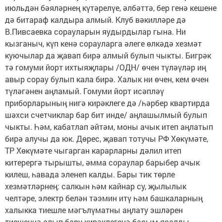
июльдән бәяләрнең күтәрелүе, әлбәттә, бер генә кешене
дә битараф калдыра алмый. Клуб вәкилләре дә
В.Пивсаевка сорауларын яудырдылар гына. Ни
кызганыч, күп кенә сорауларга әлеге өлкәдә хезмәт
куючылар да җавап бирә алмый булып чыкты. Бигрәк
тә гомуми йорт ихтыяҗлары /ОДН/ өчен түләүләр иң
авыр сорау булып кала бирә. Халык ни өчен, кем өчен
түләгәнен аңламый. Гомуми йорт исәпләү
приборларының нигә кирәклеге дә /һәрбер квартирда
шәхси счетчиклар бар бит инде/ аңлашылмый булып
чыкты. Һәм, кабатлап әйтәм, моны ачык итеп аңлатып
бирә алучы да юк. Дөрес, җавап тотучы РФ Хөкүмәте,
ТР Хөкүмәте чыгарган карарларны дәлил итеп
китерергә тырышты, әмма сораулар барыбер ачык
килеш, һавада эленеп калды. Бары тик төрле
хезмәтләрнең: салкын һәм кайнар су, җылылык
челтәре, электр белән тәэмин итү һәм башкаларның
халыкка тиешле мәгълүматны аңлату эшләрен
тиешенчә алып бару кирәклегенә басым ясалды.