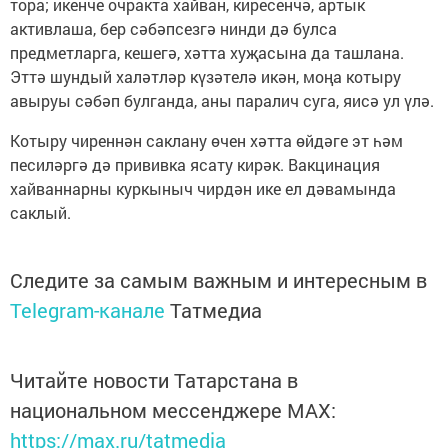
тора; икенче очракта хайван, киресенчә, артык
активлаша, бер сәбәпсезгә нинди дә булса
предметларга, кешегә, хәтта хуҗасына да ташлана.
Эттә шундый халәтләр күзәтелә икән, моңа котыру
авыруы сәбәп булганда, аны паралич суга, яисә ул үлә.
Котыру чиреннән саклану өчен хәтта өйдәге эт һәм
песиләргә дә прививка ясату кирәк. Вакцинация
хайваннарны куркыныч чирдән ике ел дәвамында
саклый.
Следите за самым важным и интересным в
Telegram-канале
Татмедиа
Читайте новости Татарстана в
национальном мессенджере MАХ:
https://max.ru/tatmedia