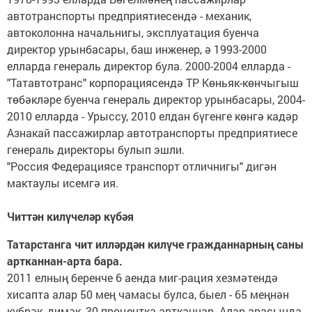
автотранспорты предприятиесендә - механик,
автоколонна начальнигы, эксплуатация буенча
директор урынбасары, баш инженер, ә 1993-2000
елларда генераль директор була. 2000-2004 елларда -
"Татавтотранс" корпорациясендә ТР Көньяк-көнчыгыш
төбәкләре буенча генераль директор урынбасары, 2004-
2010 елларда - Урыссу, 2010 елдан бүгенге көнгә кадәр
Азнакай пассажирлар автотранспорты предприятиеcе
генераль директоры булып эшли.
"Россия Федерациясе транспорт отличнигы" дигән
мактаулы исемгә ия.
Читтән килүчеләр күбәя
Татарстанга чит илләрдән килүче гражданнарның саны
артканнан-арта бара.
2011 елның беренче 6 аенда миг-рация хезмәтендә
хисапта алар 50 мең чамасы булса, быел - 65 меңнән
күбрәк, димәк, 30 процентка артканнар. Алар арасында