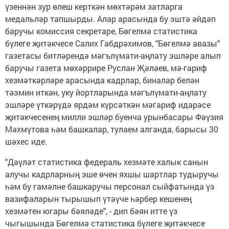
үзеннән зур өлеш керткән мөхтәрәм затларга
медальләр тапшырды. Алар арасында бу эштә әйдәп
баручы комиссия секретаре, Бөгелмә статистика
бүлеге җитәкчесе Салих Габдрәхимов, "Бөгелмә авазы"
газетасы битләрендә мәгълүмати-аңлату эшләре алып
баручы газета мөхәррире Руслан Җәләев, мә-гариф
хезмәткәрләре арасында кадрлар, биналар белән
тәэмин иткән, уку йортларында мәгълүмати-аңлату
эшләре үткәрүдә ярдәм күрсәткән мәгариф идарәсе
җитәкчесенең милли эшләр буенча урынбасары Фәүзия
Мәхмүтова һәм башкалар, тулаем алганда, барысы 30
шәхес иде.
"Дәүләт статистика федераль хезмәте халык санын
алучы кадрларның эше өчен яхшы шартлар тудыручы
һәм бу гамәлне башкаручы персонал сыйфатында үз
вазифаларын тырышып үтәүче һәрбер кешенең
хезмәтен югары бәяләде", - дип бәян итте үз
чыгышында Бөгелмә статистика бүлеге җитәкчесе