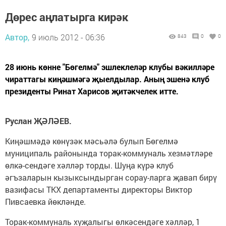
Дөрес аңлатырга кирәк
Автор,
9 июль 2012 - 06:36
843
0
0
28 июнь көнне "Бөгелмә" эшлеклеләр клубы вәкилләре
чираттагы киңәшмәгә җыелдылар. Аның эшенә клуб
президенты Ринат Харисов җитәкчелек итте.
Руслан ҖӘЛӘЕВ.
Киңәшмәдә көнүзәк мәсьәлә булып Бөгелмә
муниципаль районында торак-коммуналь хезмәтләре
өлкә-сендәге хәлләр торды. Шуңа күрә клуб
әгъзаларын кызыксындырган сорау-ларга җавап бирү
вазифасы ТКХ департаменты директоры Виктор
Пивсаевка йөкләнде.
Торак-коммуналь хуҗалыгы өлкәсендәге хәлләр, 1