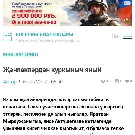
БӨГЕЛМӘ ЯҢАЛЫКЛАРЫ
16+
"Бөгелмә авазы" газетасы - Бөгелмә районы
МӨХӘРРӘРИЯТ
Җәнлекләрдән куркыныч яный
Автор,
9 июль 2012 - 06:50
990
0
0
Яз һәм җәй айларында шәһәр халкы табигать
кочагына, бакча участокларына еш кына үзләренең
этләрен, песиләрен дә алып чыгалар. Яраткан
Мырауҗаныгыз, яисә Актүшегезне көтмәгәндә
урманнан килеп чыккан кыргый эт, я булмаса төлке