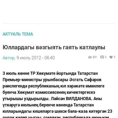
АКТУАЛЬ ТЕМА
Юллардагы вәзгыять гаять катлаулы
Автор,
9 июль 2012 - 06:40
931
0
0
3 июль көнне ТР Хөкүмәте йортында Татарстан
Премьер-министры урынбасары Әсгать Сәфәров
рәислегендә республиканың юл хәрәкәте иминлеге
буенча Хөкүмәт комиссиясенең кичектергесез
утырышы уздырылды. Ләйсән ВИЛДАНОВА. Аны
үткәрүгә июльнең беренче көнендә Татарстан
юлларындагы кешеләргә шәхси бәла-каза китергән 23
очрак килеп чыгуы, гомумән, республикада июньнән