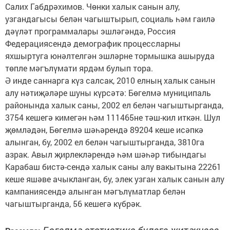
Салих Габдрәхимов. Чөнки халык санын алу,
узгандагысы белән чагыштырып, социаль һәм гаилә
дәүләт программалары эшләгәндә, Россия
Федерациясендә демографик процессларны
яхшыртуга юнәлтелгән эшләрне тормышка ашыруда
төпле мәгълүмати ярдәм булып тора.
Ә инде саннарга күз салсак, 2010 елның халык санын
алу нәтиҗәләре шуны күрсәтә: Бөгелмә муниципаль
районында халык саны, 2002 ел белән чагыштырганда,
3754 кешегә кимегән һәм 111465не тәш-кил иткән. Шул
җөмләдән, Бөгелмә шәһәрендә 89204 кеше исәпкә
алынган, бу, 2002 ел белән чагыштырганда, 3810га
азрак. Авыл җирлекләрендә һәм шәһәр тибындагы
Карабаш бистә-сендә халык саны алу вакытына 22261
кеше яшәве ачыкланган, бу, элек узган халык санын алу
кампаниясендә алынган мәгълүматлар белән
чагыштырганда, 56 кешегә күбрәк.