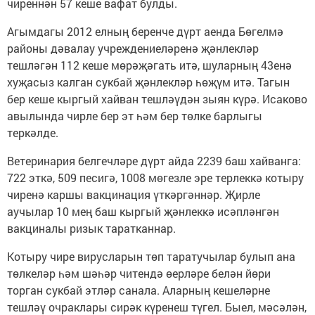
чиреннән 57 кеше вафат булды.
Агымдагы 2012 елның беренче дүрт аенда Бөгелмә
районы дәвалау учреждениеләренә җәнлекләр
тешләгән 112 кеше мөрәҗәгать итә, шуларның 43енә
хуҗасыз калган сукбай җәнлекләр һөҗүм итә. Тагын
бер кеше кыргый хайван тешләүдән зыян күрә. Исаково
авылында чирле бер эт һәм бер төлке барлыгы
теркәлде.
Ветеринария белгечләре дүрт айда 2239 баш хайванга:
722 эткә, 509 песигә, 1008 мөгезле эре терлеккә котыру
чиренә каршы вакцинация үткәргәннәр. Җирле
аучылар 10 мең баш кыргый җәнлеккә исәпләнгән
вакциналы ризык таратканнар.
Котыру чире вирусларын төп таратучылар булып ана
төлкеләр һәм шәһәр читендә өерләре белән йөри
торган сукбай этләр санала. Аларның кешеләрне
тешләү очраклары сирәк күренеш түгел. Быел, мәсәлән,