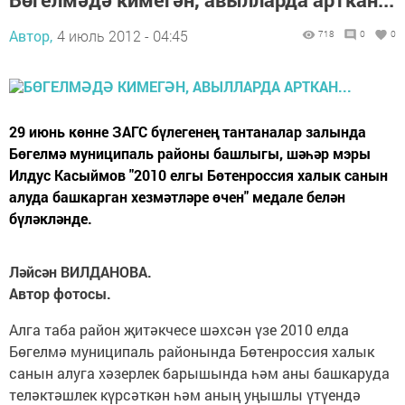
Автор,
4 июль 2012 - 04:45
718
0
0
29 июнь көнне ЗАГС бүлегенең тантаналар залында
Бөгелмә муниципаль районы башлыгы, шәһәр мэры
Илдус Касыймов "2010 елгы Бөтенроссия халык санын
алуда башкарган хезмәтләре өчен" медале белән
бүләкләнде.
Ләйсән ВИЛДАНОВА.
Автор фотосы.
Алга таба район җитәкчесе шәхсән үзе 2010 елда
Бөгелмә муниципаль районында Бөтенроссия халык
санын алуга хәзерлек барышында һәм аны башкаруда
теләктәшлек күрсәткән һәм аның уңышлы үтүендә