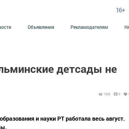
16+
вости
Объявления
Рекламодателям
Н
льминские детсады не
1222
0
образования и науки РТ работала весь август.
цы.