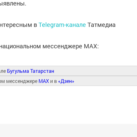
выявлены.
интересным в
Telegram-канале
Татмедиа
в национальном мессенджере MАХ:
але
Бугульма Татарстан
ном мессенджере
MAX
и в
«Дзен»